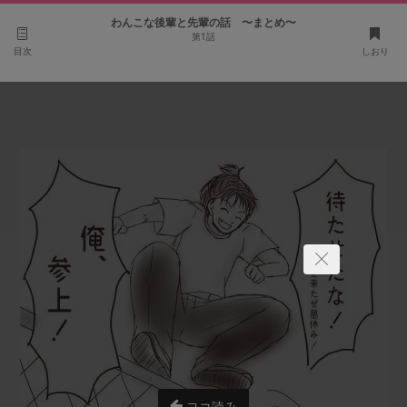
わんこな後輩と先輩の話 〜まとめ〜
第1話
目次
しおり
ヨコ読み