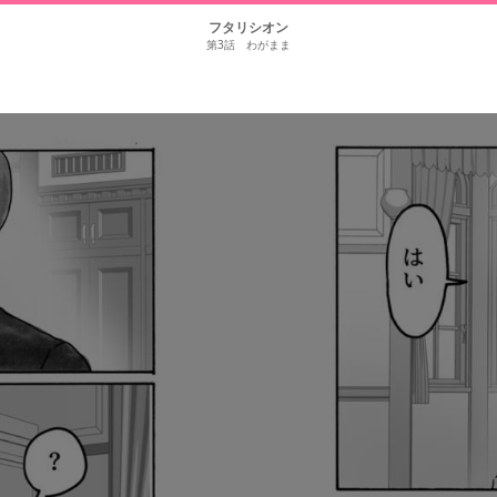
フタリシオン
第3話 わがまま