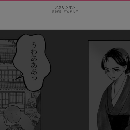
フタリシオン
第19話 可哀想な子