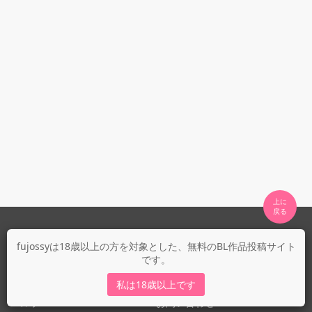
上に

fujossyについて
fujossyは18歳以上の方を対象とした、無料のBL作品投稿サイト
です。
運営会社
fujossy運営ブログ
私は18歳以上です
ヘルプ
お問い合わせ