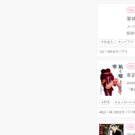
完結
軍
メバ
探偵
社会人
シリアス
1話 / 566文字
/
5
完結
寒
みゆ
R18
オメガバー
48話 / 48,180文字
/
3
完結