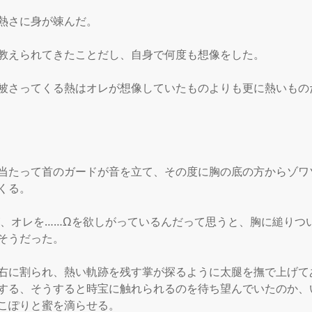
熱さに身が竦んだ。

教えられてきたことだし、自身で何度も想像をした。

被さってくる熱はオレが想像していたものよりも更に熱いものだ
当たって首のガードが音を立て、その度に胸の底の方からゾワ
くる。

が、オレを……Ωを欲しがっているんだって思うと、胸に縋りつ
そうだった。

右に割られ、熱い軌跡を残す掌が探るように太腿を撫で上げて
する、そうすると時宝に触れられるのを待ち望んでいたのか、
こぽりと蜜を滴らせる。
