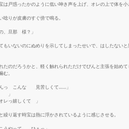
宝は戸惑ったかのように低い呻き声を上げ、オレの上で体を小さ
い唸りが皮膚のすぐ傍で鳴る。

の、旦那　様？」

てもいないのにぬめりを示してしまったせいで、はしたないと
れたのだろうかと、軽く触れられただけでぴんと主張を始めて
噛む。

んっ　こんな　　見苦しくて……」

　　」

オレっ嬉しくて　」

と繰り返す時宝は熱に浮かされているように感じさせる。

こうやって　　ひぁっ」
