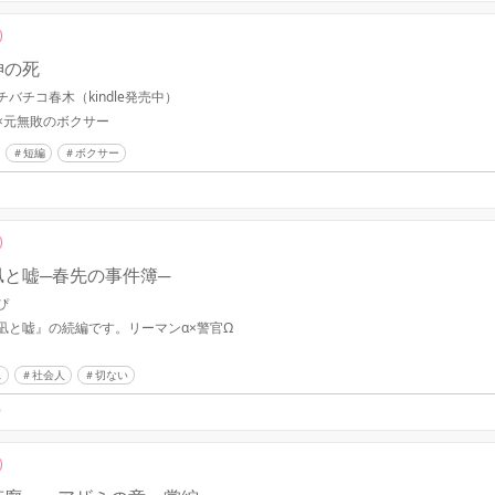
神の死
チバチコ春木（kindle発売中）
×元無敗のボクサー
短編
ボクサー
凪と嘘─春先の事件簿─
ぴ
『寒凪と嘘』の続編です。リーマン‪α‬×警官Ω
ス
社会人
切ない
9