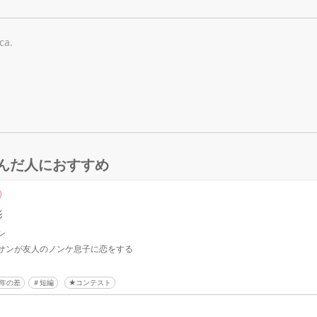
ca.
んだ人におすすめ
影
ン
サンが友人のノンケ息子に恋をする
年の差
短編
★コンテスト