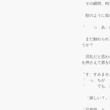
　その瞬間、時
　獣のように低
「　　っ　あ、
　まだ触れられ
うか？

　淫乱だと思わ
を押さえて唇を
「す、すみませ
「　っ、ちが　
「　　　でも、
　「嬉しい？」
「旦那様　と、