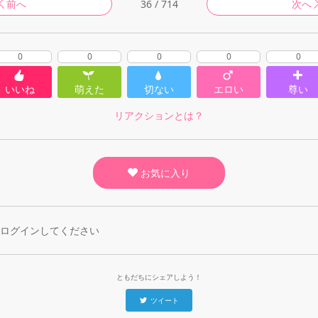
前へ
36 / 714
次へ
0
0
0
0
0
いいね
萌えた
切ない
エロい
尊い
リアクションとは？
お気に入り
ログインしてください
ともだちにシェアしよう！
ツイート