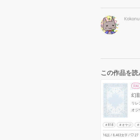
Kokonu
この作品を読
完結
幻
リレ
オジ
R18
オヤジ
16話 / 8,463文字
/
27