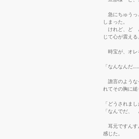
　急にちゅうっ
しまった。

　けれど、ど　
じて心が震える。
　時宝が、オレ
「なんなんだ…
　譫言のような
れてその胸に縋
「どうされまし
「なんでだ、　
　耳元ですんす
感じた。
