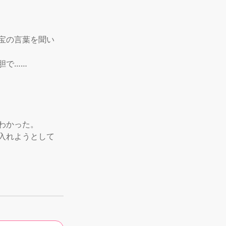
宝の言葉を聞い
で……

かった。

入れようとして