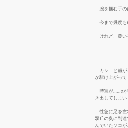
　腕を掴む手の
　今まで幾度も
　けれど、覆い
　カシ　と歯が
が駆け上がって
　時宝が……α
き出してしまい
　性急に足を左
双丘の奥に到達
んでいたソコが