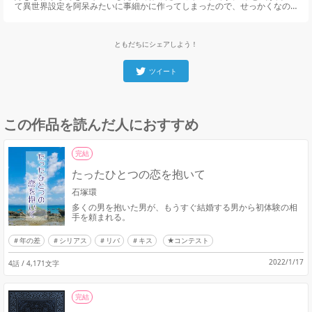
て異世界設定を阿呆みたいに事細かに作ってしまったので、せっかくなの
で書いてみることに。 のんびり、ゆるゆる不定期に書く予定です。
ともだちにシェアしよう！
ツイート
この作品を読んだ人におすすめ
完結
たったひとつの恋を抱いて
石塚環
多くの男を抱いた男が、もうすぐ結婚する男から初体験の相
手を頼まれる。
年の差
シリアス
リバ
キス
★コンテスト
2022/1/17
4話 / 4,171文字
完結