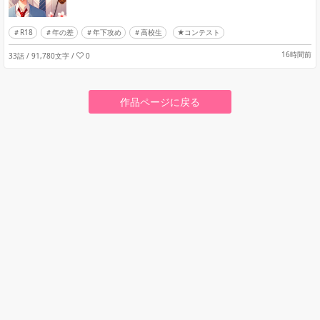
R18
年の差
年下攻め
高校生
★コンテスト
16時間前
33話 / 91,780文字
/
0
作品ページに戻る