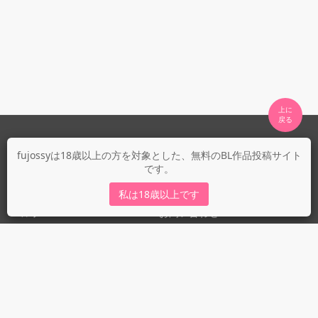
上に

fujossyについて
fujossyは18歳以上の方を対象とした、無料のBL作品投稿サイト
です。
運営会社
fujossy運営ブログ
私は18歳以上です
ヘルプ
お問い合わせ
ガイドライン