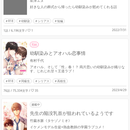
星津エヌ
好きな人の葬式から帰ったら幼馴染みが慰めてくれる話
R18
幼馴染
シリアス
短編
2022/7/31
1話 / 6,196文字
/
1
完結
幼馴染みとアオハル恋事情
有村千代
アオハル、そして「性」春！？ 両片思いの幼馴染みが織りな
す、じれじれ甘々王道ラブ！
R18
同級生
シリアス
高校生
2023/4/29
76話 / 75,334文字
/
35
連載中
先生の陥没乳首が狙われているようです
竹薗水脈《タケゾノミオ》
イケメンモデル生徒×熱血教師の学園ラブコメ！