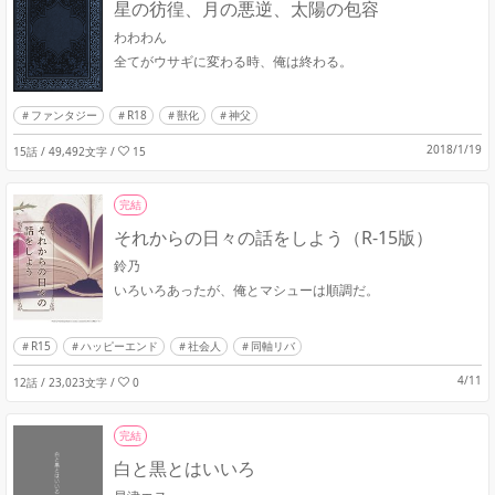
星の彷徨、月の悪逆、太陽の包容
わわわん
全てがウサギに変わる時、俺は終わる。
ファンタジー
R18
獣化
神父
2018/1/19
15話 / 49,492文字
/
15
完結
それからの日々の話をしよう（R-15版）
鈴乃
いろいろあったが、俺とマシューは順調だ。
R15
ハッピーエンド
社会人
同軸リバ
4/11
12話 / 23,023文字
/
0
完結
白と黒とはいいろ