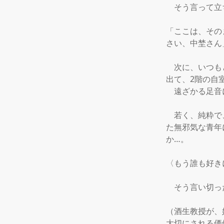
　そう言って立
「ここは、その
さい、中埜さん」
　次に、いつも
出て、2階の自
　遠ざかる足音
　若く、純粋で
た無邪気な青年
か…。

〈もう誰も好き
　そう言い切っ
（酒生教授が、
大切にされる価