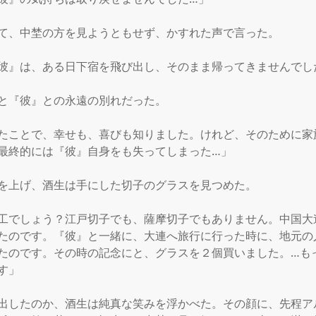
て、中埜の方を見ようともせず、かすれた声で言った。

彼』は、ある日下宿を飛び出し、そのまま帰ってきませんでした
と『彼』との永遠の別れだった。

たことで、幸せも、喜びも知りました。けれど、そのために家
最終的には『彼』自身をも失ってしまった…」

を上げ、酒生は手にした切子のグラスを見つめた。

工でしょう？江戸切子でも、薩摩切子でもありません。中国大
たのです。『彼』と一緒に、大連へ旅行に行った時に、地元の
たのです。その時の記念にと、グラスを２個買いました。…も
」

出したのか、酒生は純真な笑みを浮かべた。その顔に、先程ア