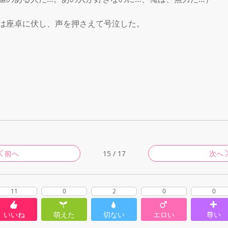
は座卓に伏し、声を押さえて号泣した。

前へ
15 / 17
次へ
11
0
2
0
0
いいね
萌えた
切ない
エロい
尊い