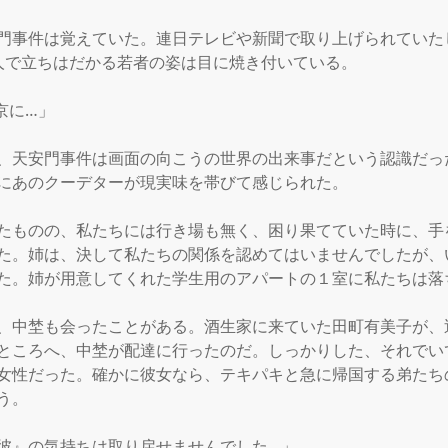
門事件は覚えていた。連日テレビや新聞で取り上げられていた
人で立ちはだかる若者の姿は目に焼き付いている。

に…」

、天安門事件は画面の向こうの世界の出来事だという認識だっ
にあのクーデターが現実味を帯びて感じられた。

たものの、私たちには行き場も無く、困り果てていた時に、手
た。姉は、決して私たちの関係を認めてはいませんでしたが、
た。姉が用意してくれた学生用のアパートの１室に私たちは落ち
、中埜も会ったことがある。酒生家に来ていた田町有美子が、
ところへ、中埜が配達に行ったのだ。しっかりした、それでい
女性だった。確かに彼女なら、テキパキと急に帰国する弟たち
。

彼』の気持ちは取り戻せませんでした…」
