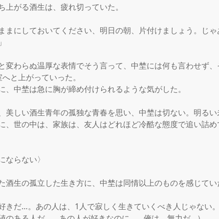
ち上がる酒生は、疲れ切っていた。

ままにしておいてください、明日の朝、片付けましょう。じゃ


と変わらぬ温厚な表情でそう言って、中埜には何も言わせず、
室へと上がっていった。

に、中埜は急に胸が締め付けられるような気がした。

、美しい酒生青年の孤独な青春を思い、中埜は切ない。明るい
に、世の中は、家族は、友人はどれほど冷酷な態度で追い詰め
にならない〉

た酒生の孤立した生き方に、中埜は同情以上のものを感じていた
好きだ…。あの人は、1人で寂しく生きていくべき人じゃない
値のある人だ…。あの人が好きなのに…、俺は、無力だ…）
