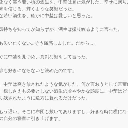
託なく笑う若い頃の酒生を、中埜は見た気がした。幸せに満ち
来を信じる、輝くような笑顔だった。

な若い酒生を、確かに中埜は愛しいと思った。

気持ちを知ってか知らずか、酒生は振り絞るように言った。

も失いたくない…そう痛感しました。だから…」

ぐに中埜を見つめ、真剣な顔をして言った。

誰も好きにならないと決めたのです」

、中埜は突き放されたような気がした。何か言おうとして言葉
、癒しさえも必要としない酒生の冷ややかな態度に、中埜はど
り残されたように途方に暮れるだけだった。

もう遅い。そこに布団も敷いてありますし、好きな時に横にな
の自分の寝室に引き上げます」
