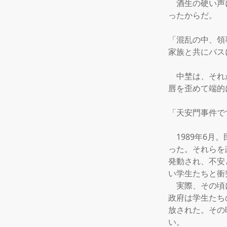
　酒生の硬い声
ったからだ。

「混乱の中、領
家族と共にバス
　中埜は、それ
唇を歪めて端的
「天安門事件で
　1989年6
った。それらを
発動され、不安
い学生たちと衝
　実際、その頃
政府は学生たち
放された。その
い。
