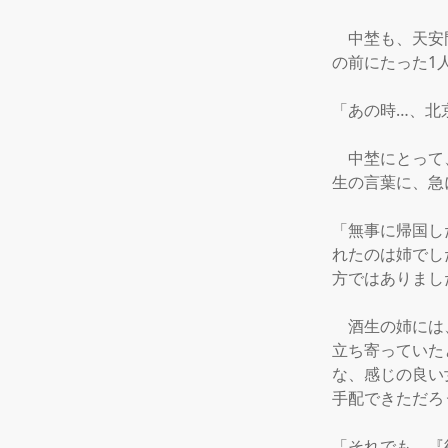
　中埜も、天安
の前にたった1
「あの時…、北京
　中埜にとって
生の言葉に、急
「無事に帰国し
れたのは姉でし
方ではありまし
　酒生の姉には
立ち寄っていた
な、感じの良い
手配できただろう
「それでも、『