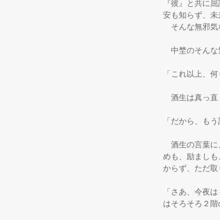
『彼』と共に屈
安も知らず、未
　そんな無邪気
　中埜のそんな
「これ以上、何
　酒生は真っ直
「だから、もう
　酒生の言葉に
めも、励ましも
からず、ただ取
「さあ、今夜は
はそろそろ２階