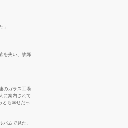
」

族を失い、故郷
連のガラス工場
人に案内されて
っとも幸せだっ
ルバムで見た、