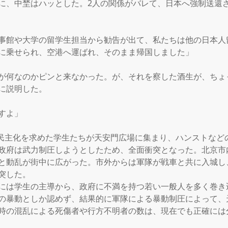
に、中埜はハッとした。2人の関係がバレて、日本へ強制送還
事館や大学の留学生担当から勧告が出て、私たちは他の日本人
に乗せられ、空港へ運ばれ、そのまま帰国しました」

が何なのかピンと来なかった。が、それを察した酒生が、ちょ
に説明した。

すよ」

月。民主化を求めた学生たちが天安門広場に集まり、ハンストなど
政府は武力制圧しようとしたため、全面衝突となった。北京市
と動乱が街中に広がった。市外からは軍隊が戦車と共に入城し
突した。

には学生の主導から、政府に不満を持つ若い一般人を多く巻き
の暴動としか認めず、結果的に軍隊による暴動制圧によって、
時の混乱による死傷者や行方不明者の数は、現在でも正確には