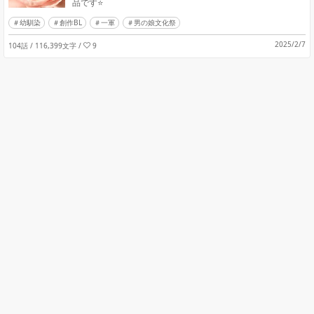
品です⭐️
幼馴染
創作BL
一軍
男の娘文化祭
2025/2/7
104話 / 116,399文字
/
9