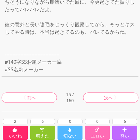
ちそうになりながら船漕いでた癖に、今更起きてた振りし
たってバレバレだよ。

彼の意外と長い睫毛をじっくり観察してから、そっとキス
してやる時は、本当は起きてるのも、バレてるからね。

-----------------------------------

#140字SSお題メーカー腐

#SS名刺メーカー
15 /
前へ
次へ
160
2
6
0
0
6
いいね
萌えた
切ない
エロい
尊い