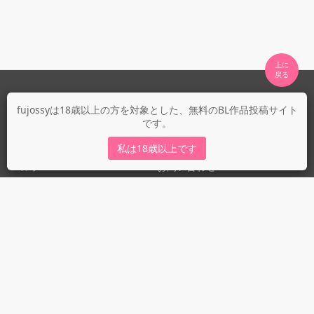
上に

fujossyについて
fujossyは18歳以上の方を対象とした、無料のBL作品投稿サイト
です。
運営会社
fujossy運営ブログ
私は18歳以上です
ヘルプ
お問い合わせ
ガイドライン
ガイドライン（投稿者）
ガイドライン（出版社）
初めての方に／安心安全への取り組み