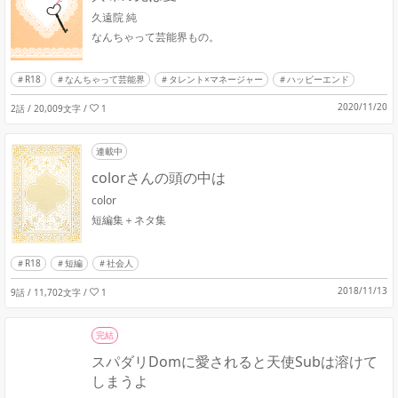
久遠院 純
なんちゃって芸能界もの。
R18
なんちゃって芸能界
タレント×マネージャー
ハッピーエンド
2020/11/20
2話 / 20,009文字
/
1
連載中
colorさんの頭の中は
color
短編集＋ネタ集
R18
短編
社会人
2018/11/13
9話 / 11,702文字
/
1
完結
スパダリDomに愛されると天使Subは溶けて
しまうよ