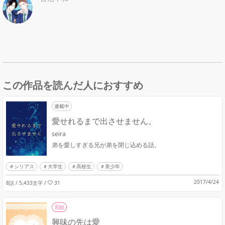
この作品を読んだ人におすすめ
連載中
愛せれるまで出させません。
seira
弟を愛しすぎる兄が弟を閉じ込める話。
シリアス
大学生
高校生
美少年
2017/4/24
8話 / 5,433文字
/
31
完結
興味の先は愛