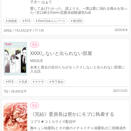
子犬一 はぁて
愛してあげたかった。誰よりも。─僕は愛に溺れる痛みを知っ
た─甘口紳士Dom×恋愛未経験健気Sub
体格差
R18
Dom/Subユニバース
救済BL
2025/6/4
289話 / 192,632文字
/
139
完結
XXXXしないと出られない部屋
MIGIUE
未来と過去の自分たちがセックスしないと出られない部屋に
入る話
R18
兄弟
ヤクザ
年下攻め
2021/2/25
7話 / 26,602文字
完結
《完結》委員長は密かにモブに執着する
コプラ★コミカライズ配信中
胸キュン純愛BLとその後のイチャイチャ溺愛BLの二部構成作