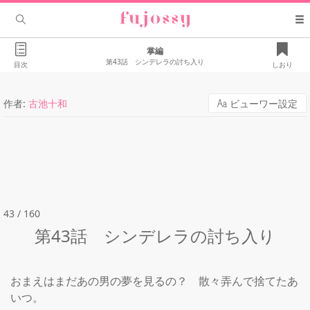
掌編
第43話 シンデレラの討ち入り
目次
しおり
作者:
古池十和
ビューワー設定
43 / 160
第43話 シンデレラの討ち入り
おまえはまだあの男の夢を見るの？　散々弄んで捨てたあ
いつ。
