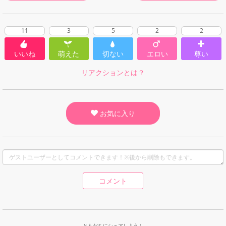
11
3
5
2
2
いいね
萌えた
切ない
エロい
尊い
リアクションとは？
お気に入り
コメント
ともだちにシェアしよう！