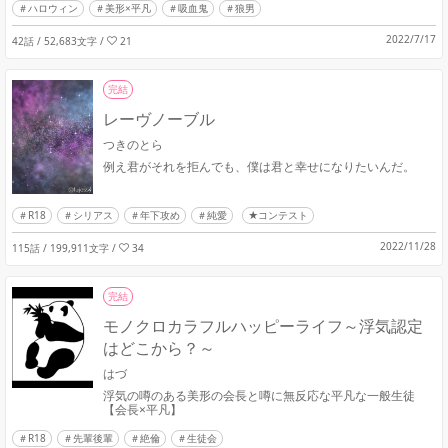
ハロウィン
美形×平凡
吸血鬼
狼男
2022/7/17
42話 / 52,683文字
/
21
完結
レーヴノーブル
つきのとら
例え君がそれを拒んでも、僕は君と幸せになりたいんだ。
R18
シリアス
年下攻め
純愛
★コンテスト
2022/11/28
115話 / 199,911文字
/
34
完結
モノクロカラフルハッピーライフ～浮気認定
はどこから？～
はづ
浮気の噂のある美形の会長と噂に無反応な平凡な一般生徒
【会長×平凡】
R18
先輩後輩
絶倫
生徒会