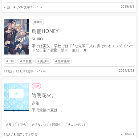
2019/9/1
28話 / 45,597文字
/
132
連載中
鳥籠HONEY
SHIRO
家では実父、学校ではドSな先輩二人に弄ばれるエッチでハー
ドな日常 / 溺愛、甘々、強引、3P
R18
高校生
美少年
先輩後輩
2024/6/23
111話 / 123,311文字
/
276
完結
透明花火。
夕薙
平成最後の夏は…。
夏
花火
切ない
同級生
★コンテスト
2018/8/1
14話 / 3,187文字
/
3