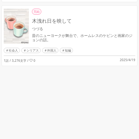
完結
木洩れ日を映して
つづる
昔のニューヨークが舞台で、ホームレスのケビンと画家のジ
ョンの話。
社会人
シリアス
外国人
短編
2025/4/19
1話 / 3,276文字
/
0