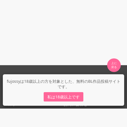
上に

fujossyについて
fujossyは18歳以上の方を対象とした、無料のBL作品投稿サイト
です。
運営会社
fujossy運営ブログ
私は18歳以上です
ヘルプ
お問い合わせ