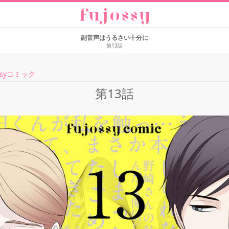
副音声はうるさい十分に
第13話
ssyコミック
第13話