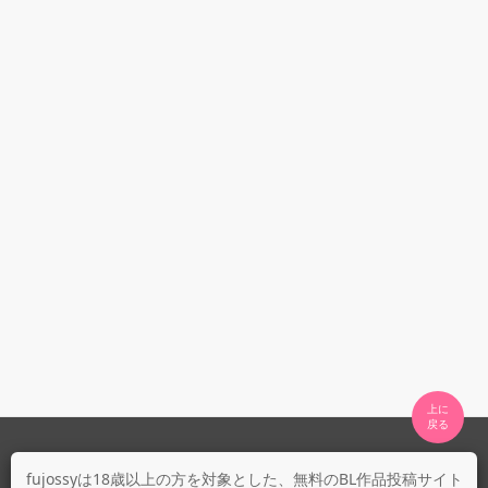
上に

fujossyについて
fujossyは18歳以上の方を対象とした、無料のBL作品投稿サイト