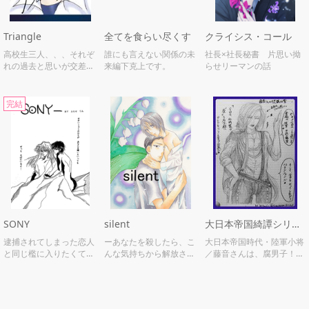
Triangle
全てを食らい尽くす
クライシス・コール
高校生三人、、、それぞ
誰にも言えない関係の未
社長×社長秘書 片思い拗
れの過去と思いが交差す
来編下克上です。
らせリーマンの話
る
完結
SONY
silent
大日本帝国綺譚シリーズ／藤音さんの不思議な薬
逮捕されてしまった恋人
ーあなたを殺したら、こ
大日本帝国時代・陸軍小将
と同じ檻に入りたくて、
んな気持ちから解放され
／藤音さんは、腐男子！そ
犯罪を犯す狂った男の子
るのかな。
んな彼が作り出した不思議
の話
な薬…