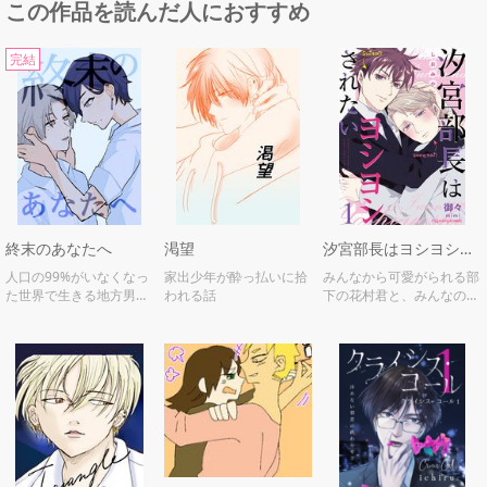
この作品を読んだ人におすすめ
完結
終末のあなたへ
渇望
汐宮部長はヨシヨシされたい
人口の99%がいなくなっ
家出少年が酔っ払いに拾
みんなから可愛がられる部
た世界で生きる地方男子
われる話
下の花村君と、みんなの憧
高校生のラブラブ創作
れの存在・汐宮部長。二人
BL（シリアス）
には、とある秘密があって
——