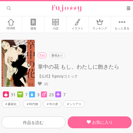
HOME
漫画
小説
イラスト
ランキング
もっと見る
完結
書籍あり
掌中の花 もし、わたしに飽きたら
【公式】fujossyコミック
49
51
7
3
23
7
書籍化
時代物
年の差
シリアス
お気に入り
作品を読む