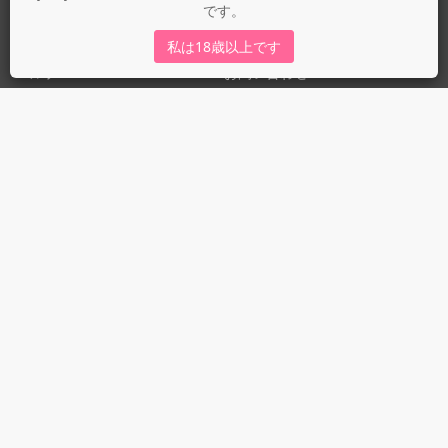
です。
運営会社
fujossy運営ブログ
私は18歳以上です
ヘルプ
お問い合わせ
ガイドライン
ガイドライン（投稿者）
ガイドライン（出版社）
初めての方に／安心安全への取り組み
fujossyをより楽しむために
利用規約とプライバシー
利用規約
プライバシーポリシー