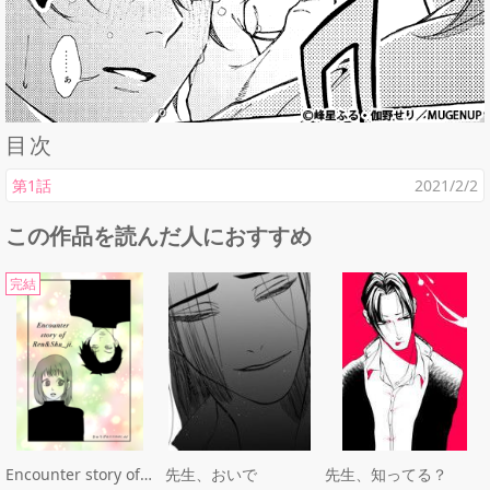
目次
第1話
2021/2/2
この作品を読んだ人におすすめ
完結
Encounter story of REN&SHU_JI.
先生、おいで
先生、知ってる？