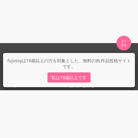
上に

fujossyについて
fujossyは18歳以上の方を対象とした、無料のBL作品投稿サイト
です。
運営会社
fujossy運営ブログ
私は18歳以上です
ヘルプ
お問い合わせ
ガイドライン
ガイドライン（投稿者）
ガイドライン（出版社）