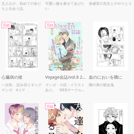
主人公が、初めての友だ
可愛い服を着せてあげた
保健室の先生とのやりとり
ちと出会う話。
い
完結
完結
心臓病の彼
Voyage会誌/vol.8 2024年大晦日号《 WEBサークルでの小説&マンガの投稿 》
血のにおいを隣に
一次BL 読み切りギャグ
マンガ・小説・イラスト
隣の席の吸血鬼
マンガ 4コマ
あり。 WEBサークル
「Voyage」の会誌で
す。
完結