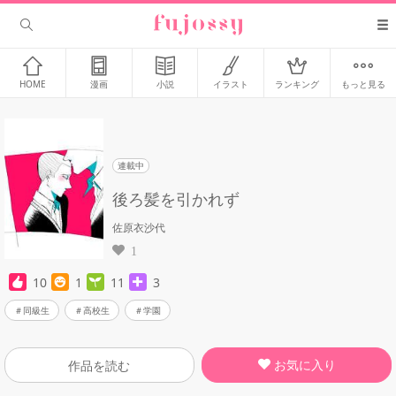
HOME
漫画
小説
イラスト
ランキング
もっと見る
連載中
後ろ髪を引かれず
佐原衣沙代
1
10
1
11
3
同級生
高校生
学園
お気に入り
作品を読む