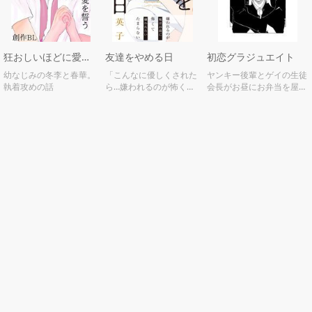
狂おしいほどに愛を誓う
友達をやめる日
初恋グラジュエイト
幼なじみの冬李と春華。
「こんなに優しくされた
ヤンキー後輩とゲイの生徒
執着攻めの話
ら…嫌われるのが怖くて
会長がお昼にお弁当を屋上
たまらない」恋に臆病な
で食べるお話
二人の切ないラブストー
リー。