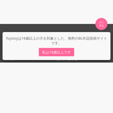
上に

fujossyについて
fujossyは18歳以上の方を対象とした、無料のBL作品投稿サイト
です。
運営会社
fujossy運営ブログ
私は18歳以上です
ヘルプ
お問い合わせ
ガイドライン
ガイドライン（投稿者）
ガイドライン（出版社）
初めての方に／安心安全への取り組み