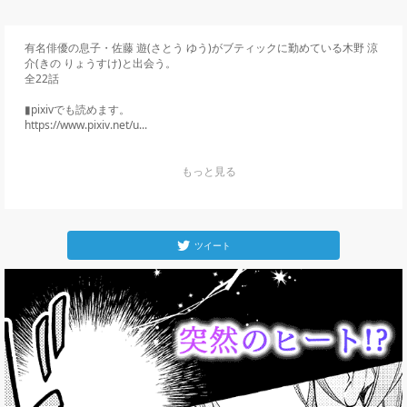
有名俳優の息子・佐藤 遊(さとう ゆう)がブティックに勤めている木野 涼
介(きの りょうすけ)と出会う。

全22話

▮pixivでも読めます。

https://www.pixiv.net/u...
    もっと見る

ツイート