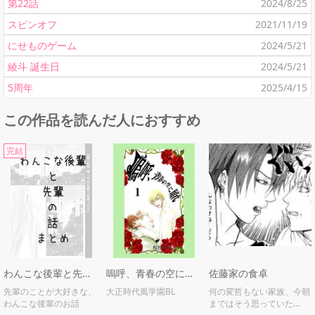
第22話
2024/8/25
スピンオフ
2021/11/19
にせものゲーム
2024/5/21
綾斗 誕生日
2024/5/21
5周年
2025/4/15
この作品を読んだ人におすすめ
完結
わんこな後輩と先輩の話 〜まとめ〜
嗚呼、青春の空に踊れ！
佐藤家の食卓
先輩のことが大好きな、
大正時代風学園BL
何の変哲もない家族、今朝
わんこな後輩のお話
まではそう思っていた…