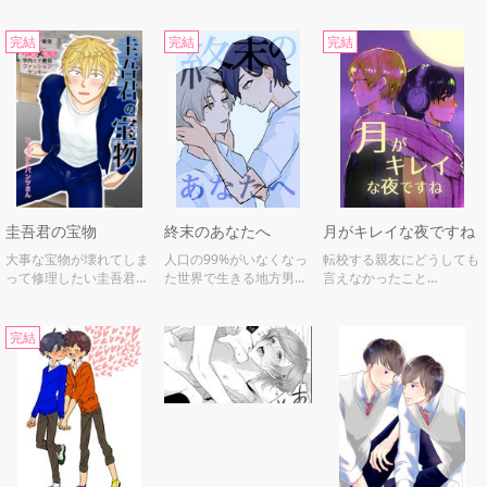
完結
完結
完結
圭吾君の宝物
終末のあなたへ
月がキレイな夜ですね
大事な宝物が壊れてしま
人口の99%がいなくなっ
転校する親友にどうしても
って修理したい圭吾君だ
た世界で生きる地方男子
言えなかったこと…
ったが…
高校生のラブラブ創作
BL（シリアス）
完結