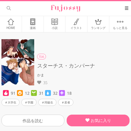
HOME
漫画
小説
イラスト
ランキング
もっと見る
完結
スターチス・カンパーナ
かま
35
91
12
31
32
18
大学生
学園
同級生
若者
お気に入り
作品を読む