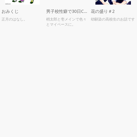
おみくじ
男子校性癖で30日CPチャレンジ
花の盛り＃2
正月のはなし。
梢太郎と壱メインで色々
幼馴染の高校生のお話です
とマイペースに。