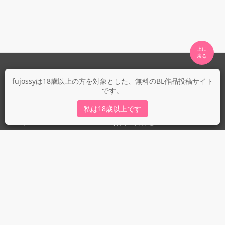
上に

fujossyについて
fujossyは18歳以上の方を対象とした、無料のBL作品投稿サイト
です。
運営会社
fujossy運営ブログ
私は18歳以上です
ヘルプ
お問い合わせ
ガイドライン
ガイドライン（投稿者）
ガイドライン（出版社）
初めての方に／安心安全への取り組み