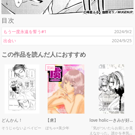
目次
もう一度永遠を誓う#1
2024/9/2
出会い
2024/9/25
この作品を読んだ人におすすめ
完結
どんかん！
【虜】
love holic―きみが好き―
そうじゃないよベイビー
ぽちゃ×美少年
「気がついたらお前しか見
えなかった。誰かを本気で