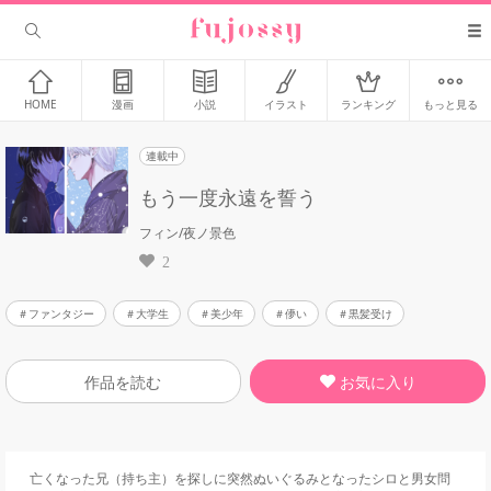
HOME
漫画
小説
イラスト
ランキング
もっと見る
連載中
もう一度永遠を誓う
フィン/夜ノ景色
2
ファンタジー
大学生
美少年
儚い
黒髪受け
お気に入り
作品を読む
亡くなった兄（持ち主）を探しに突然ぬいぐるみとなったシロと男女問