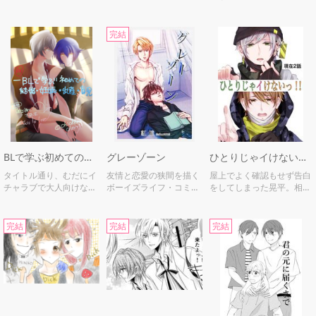
愛すなんて――。」
完結
BLで学ぶ初めての結婚、妊娠、出産、育児②※成人向け
グレーゾーン
ひとりじゃイけないっ！！
タイトル通り、むだにイ
友情と恋愛の狭間を描く
屋上でよく確認もせず告白
チャラブで大人向けなハ
ボーイズライフ・コミッ
をしてしまった晃平。相手
ーシュべ漫画
ク！
は美形なゲイの男の先輩で
ー
完結
完結
完結