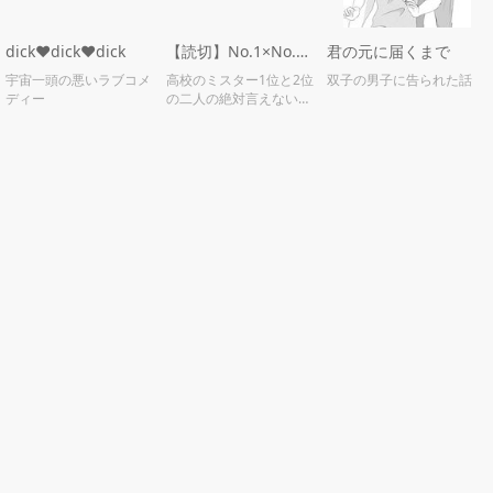
dick❤️dick❤️dick
【読切】No.1×No.2（ナンバーワンツ―)【完結】
君の元に届くまで
宇宙一頭の悪いラブコメ
高校のミスター1位と2位
双子の男子に告られた話
ディー
の二人の絶対言えない秘
密とは…？