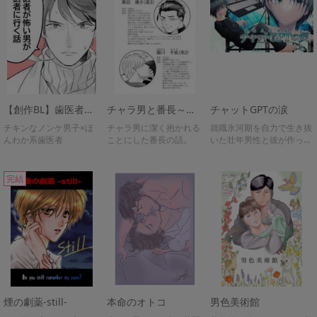
【創作BL】歯医者が怖い男が歯医者に行く話
チャラ男と番長～初夜編～
チャットGPTの涙
チキンなノンケ男子×ほ
チャラ男に潔く抱かれる
就職氷河期を自力で生き抜
んわか系歯医者
ことにした番長の話。
いた壮年男性と彼が作った
チャットGPTの最期のお話
完結
煙の劇薬-still-
本命のオトコ
男色美術館