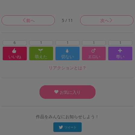
前へ
5 / 11
次へ
6
1
1
1
1
いいね
萌えた
切ない
エロい
尊い
リアクションとは？
お気に入り
作品をみんなにお知らせしよう！
ツイート