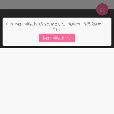
上に

fujossyについて
fujossyは18歳以上の方を対象とした、無料のBL作品投稿サイト
です。
運営会社
fujossy運営ブログ
私は18歳以上です
ヘルプ
お問い合わせ
ガイドライン
ガイドライン（投稿者）
ガイドライン（出版社）
初めての方に／安心安全への取り組み
fujossyをより楽しむために