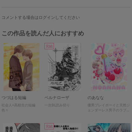
コメントする場合はログインしてください
この作品を読んだ人におすすめ
完結
つづはる短編
ベルナローザ
のあなな
社会人×高校生の短編
一次BL読み切り
優男プレイボーイと天然ジ
色々
ェンダーレス男子のラブコ
メ
完結