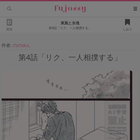
東風と氷塊
第4話「リク、一人相撲する」
目次
しおり
作者:
ののゆん
第4話「リク、一人相撲する」