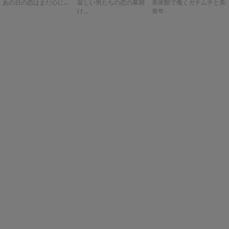
あの日の恋はまだ心に…
寂しい男たちの恋の幕開
美術館で働くガチムチと美
け…
青年