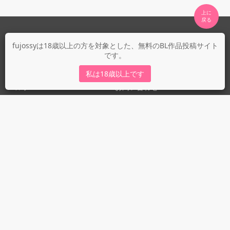
上に

fujossyについて
fujossyは18歳以上の方を対象とした、無料のBL作品投稿サイト
です。
運営会社
fujossy運営ブログ
私は18歳以上です
ヘルプ
お問い合わせ
ガイドライン
ガイドライン（投稿者）
ガイドライン（出版社）
初めての方に／安心安全への取り組み
fujossyをより楽しむために