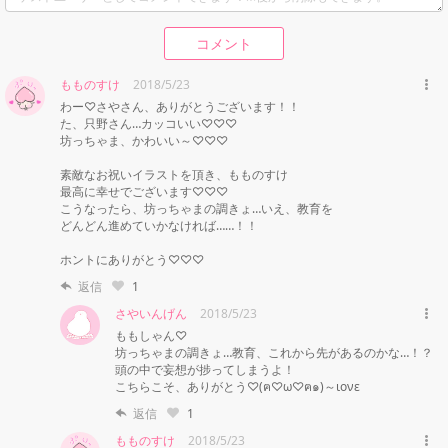
コメント
もものすけ
2018/5/23
わー♡さやさん、ありがとうございます！！

た、只野さん…カッコいい♡♡♡

坊っちゃま、かわいい～♡♡♡

素敵なお祝いイラストを頂き、もものすけ

最高に幸せでございます♡♡♡

こうなったら、坊っちゃまの調きょ…いえ、教育を

どんどん進めていかなければ……！！

ホントにありがとう♡♡♡
返信
1
さやいんげん
2018/5/23
ももしゃん♡

坊っちゃまの調きょ…教育、これから先があるのかな…！？
頭の中で妄想が捗ってしまうよ！

こちらこそ、ありがとう♡(ฅ♡ω♡ฅ๑)～ιονε
返信
1
もものすけ
2018/5/23