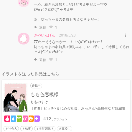
一応、続きも漠然と…だけど考え中だよー♡♡

દ=๑๑( ੭ ε:)੭ु⁾⁾ ←考え中

あ、坊っちゃまの名前も考えなきゃだー!!
返信
1
さやいんげん
2018/5/23
ΣΣわーそうなのかー！！！٩(๑ˆ∀ˆ๑)۶ﾔｯﾀｰ！

坊っちゃまの名前共々楽しみに、いい子にして待機してるね
🍷🚬(•᷄ὤ•᷅ )ﾏｯﾃﾙｾﾞ✨
返信
1
イラストを送った作品はこちら
連載中
もも色恋模様
もものすけ
【R18】ビッチ×まじめ会社員、おっさん×高校生など短編集
412
リアクション
社会人
執事
主従関係？
高校生