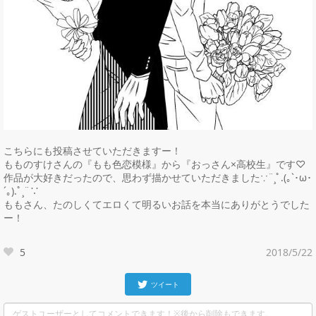
こちらにも投稿させていただきますー！

もものすけさんの『もも色恋模様』から『おっさん×高校生』です♡

作品が大好きだったので、思わず描かせていただきました∵¨¸ﾟ.(｡`･ω･
´｡).ﾟ¸¨∵

ももさん、たのしくてエロくて明るいお話を本当にありがとうでした
ー！
5
2018/5/22
ツイート