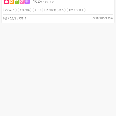
162
リアクション
わんこ
美少年
R18
残念おじさん
★コンテスト
2018/10/29 更新
0話 / 0文字
/
211