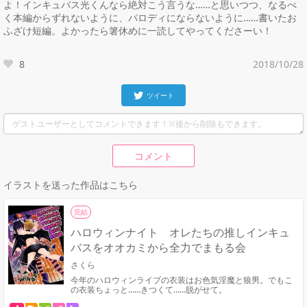
よ！インキュバス光くんなら絶対こう言うな……と思いつつ、なるべ
く本編からずれないように、パロディにならないように……書いたお
ふざけ短編。よかったら箸休めに一読してやってくださーい！
8
2018/10/28
ツイート
コメント
イラストを送った作品はこちら
完結
ハロウィンナイト オレたちの推しインキュ
バスをオオカミから全力でまもる会
さくら
今年のハロウィンライブの衣装はお色気淫魔と狼男。でもこ
の衣装ちょっと……きつくて……脱がせて。