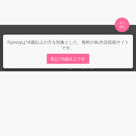
上に

fujossyについて
fujossyは18歳以上の方を対象とした、無料のBL作品投稿サイト
です。
運営会社
fujossy運営ブログ
私は18歳以上です
ヘルプ
お問い合わせ
ガイドライン
ガイドライン（投稿者）
ガイドライン（出版社）
初めての方に／安心安全への取り組み