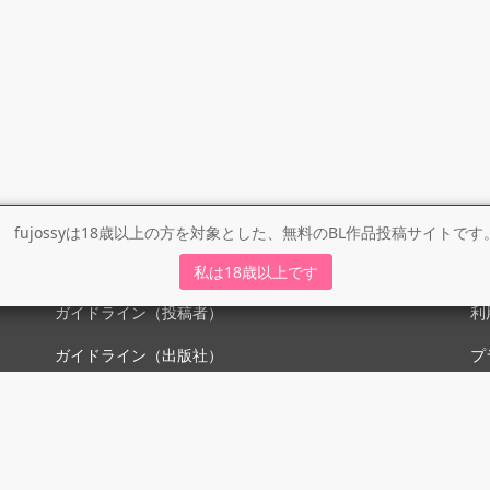
fujossyは18歳以上の方を対象とした、無料のBL作品投稿サイトです
ガイドライン
利
私は18歳以上です
ガイドライン（投稿者）
利
ガイドライン（出版社）
プ
初めての方に／安心安全への取り組み
fujossyをより楽しむために