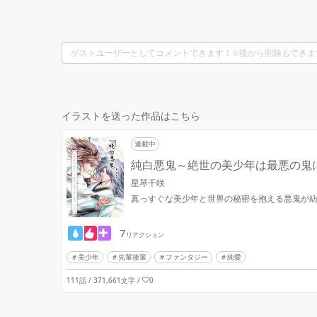
イラストを送った作品はこちら
連載中
純白悪鬼～絶世の美少年は最悪の鬼
星琴千咲
真っすぐな美少年と世界の秘密を抱える悪鬼が紡
7
リアクション
美少年
先輩後輩
ファンタジー
純愛
111話 / 371,661文字
/
0