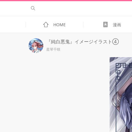
HOME
漫画
『純白悪鬼』イメージイラスト④
星琴千咲