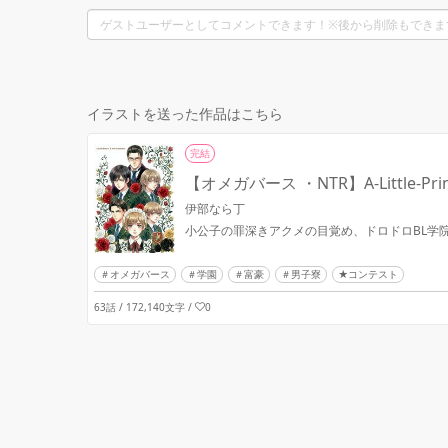
イラストを送った作品はこちら
完結
【オメガバース ・NTR】A-Little-Prince
伊部なら丁
小公子の罪深きアクメの目覚め、ドロドロBL学院
オメガバース
学園
富豪
男子寮
★コンテスト
63話 / 172,140文字
/
0