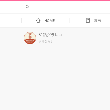
HOME
漫画
51話グラレコ
伊部なら丁