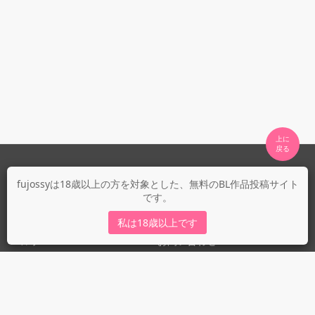
上に

fujossyについて
fujossyは18歳以上の方を対象とした、無料のBL作品投稿サイト
です。
運営会社
fujossy運営ブログ
私は18歳以上です
ヘルプ
お問い合わせ