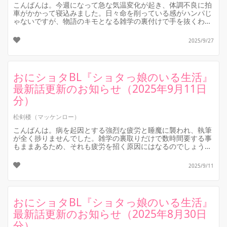
こんばんは。今週になって急な気温変化が起き、体調不良に拍
車がかかって寝込みました。日々命を削っている感がハンパじ
ゃないですが、物語のキモとなる雑学の裏付けで手を抜くわけ
にはいきませんので……。
...
2025/9/27
おにショタBL『ショタっ娘のいる生活』
最新話更新のお知らせ（2025年9月11日
分）
松剣楼（マッケンロー）
こんばんは。病を起因とする強烈な疲労と睡魔に襲われ、執筆
が全く捗りませんでした。雑学の裏取りだけで数時間要する事
もままあるため、それも疲労を招く原因にはなるのでしょう
が、そこまでしないと、ただの...
2025/9/11
おにショタBL『ショタっ娘のいる生活』
最新話更新のお知らせ（2025年8月30日
分）