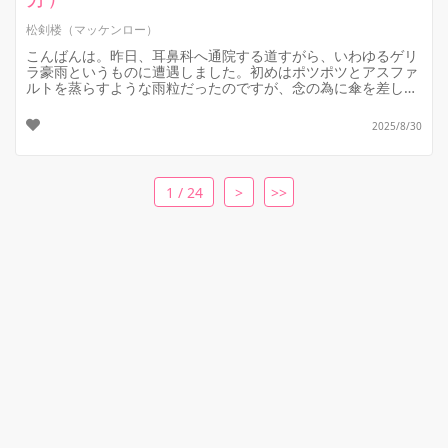
松剣楼（マッケンロー）
こんばんは。昨日、耳鼻科へ通院する道すがら、いわゆるゲリ
ラ豪雨というものに遭遇しました。初めはポツポツとアスファ
ルトを蒸らすような雨粒だったのですが、念の為に傘を差した
直後、突然の土砂降りに襲わ...
2025/8/30
1 / 24
>
>>