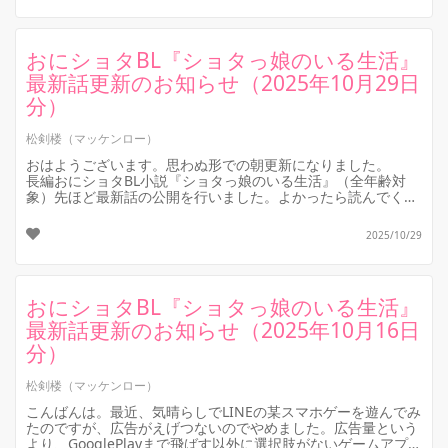
おにショタBL『ショタっ娘のいる生活』
最新話更新のお知らせ（2025年10月29日
分）
松剣楼（マッケンロー）
おはようございます。思わぬ形での朝更新になりました。
長編おにショタBL小説『ショタっ娘のいる生活』（全年齢対
象）先ほど最新話の公開を行いました。よかったら読んでくだ
さいませ。
今回の更新内...
2025/10/29
おにショタBL『ショタっ娘のいる生活』
最新話更新のお知らせ（2025年10月16日
分）
松剣楼（マッケンロー）
こんばんは。最近、気晴らしでLINEの某スマホゲーを遊んでみ
たのですが、広告がえげつないのでやめました。広告量という
より、GooglePlayまで飛ばす以外に選択肢がないゲームアプリ