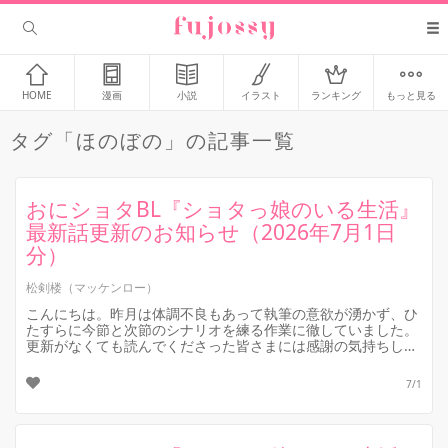
HOME
漫画
小説
イラスト
ランキング
もっと見る
タグ「ほのぼの」の記事一覧
おにショタBL『ショタっ娘のいる生活』
最新話更新のお知らせ（2026年7月1日
分）
松剣楼（マッケンロー）
こんにちは。昨月は体調不良もあって執筆の意欲が湧かず、ひ
たすらに今節と次節のシナリオを練る作業に徹していました。
更新がなくても読んでくださった皆さまには感謝の気持ちしか
ありません。
本題です。...
7/1