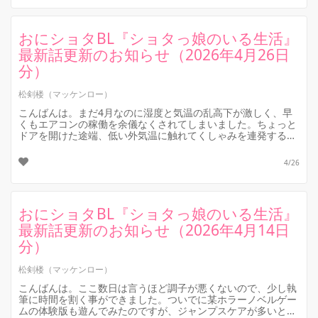
おにショタBL『ショタっ娘のいる生活』
最新話更新のお知らせ（2026年4月26日
分）
松剣楼（マッケンロー）
こんばんは。まだ4月なのに湿度と気温の乱高下が激しく、早
くもエアコンの稼働を余儀なくされてしまいました。ちょっと
ドアを開けた途端、低い外気温に触れてくしゃみを連発する体
質なので、うかつに窓も開け...
4/26
おにショタBL『ショタっ娘のいる生活』
最新話更新のお知らせ（2026年4月14日
分）
松剣楼（マッケンロー）
こんばんは。ここ数日は言うほど調子が悪くないので、少し執
筆に時間を割く事ができました。ついでに某ホラーノベルゲー
ムの体験版も遊んでみたのですが、ジャンプスケアが多いと心