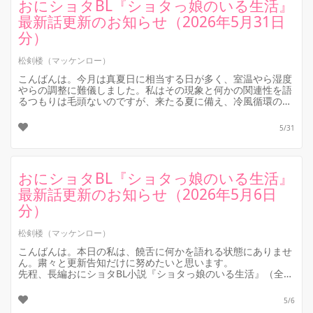
おにショタBL『ショタっ娘のいる生活』
最新話更新のお知らせ（2026年5月31日
分）
松剣楼（マッケンロー）
こんばんは。今月は真夏日に相当する日が多く、室温やら湿度
やらの調整に難儀しました。私はその現象と何かの関連性を語
るつもりは毛頭ないのですが、来たる夏に備え、冷風循環のた
めのサーキュレーターだけは...
5/31
おにショタBL『ショタっ娘のいる生活』
最新話更新のお知らせ（2026年5月6日
分）
松剣楼（マッケンロー）
こんばんは。本日の私は、饒舌に何かを語れる状態にありませ
ん。粛々と更新告知だけに努めたいと思います。
先程、長編おにショタBL小説『ショタっ娘のいる生活』（全年
齢対象）の最新話を予約投稿しまし...
5/6