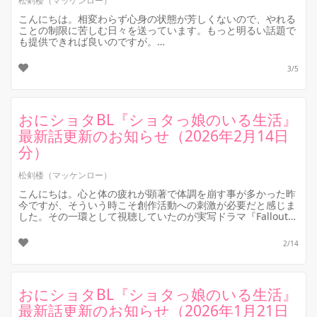
松剣楼（マッケンロー）
こんにちは。相変わらず心身の状態が芳しくないので、やれる
ことの制限に苦しむ日々を送っています。もっと明るい話題で
も提供できれば良いのですが。
さて。先程、長編おにショタBL小説『ショタっ娘のい...
3/5
おにショタBL『ショタっ娘のいる生活』
最新話更新のお知らせ（2026年2月14日
分）
松剣楼（マッケンロー）
こんにちは。心と体の疲れが顕著で体調を崩す事が多かった昨
今ですが、そういう時こそ創作活動への刺激が必要だと感じま
した。その一環として視聴していたのが実写ドラマ『Fallout』
なのですが、甘々な...
2/14
おにショタBL『ショタっ娘のいる生活』
最新話更新のお知らせ（2026年1月21日