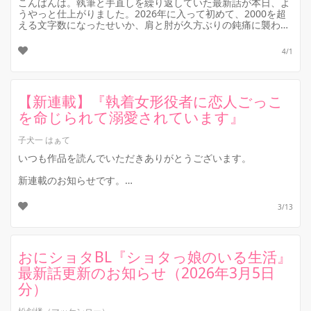
こんばんは。執筆と手直しを繰り返していた最新話が本日、よ
うやっと仕上がりました。2026年に入って初めて、2000を超
える文字数になったせいか、肩と肘が久方ぶりの鈍痛に襲われ
ています。物書きの勲...
4/1
【新連載】『執着女形役者に恋人ごっこ
を命じられて溺愛されています』
子犬一 はぁて
いつも作品を読んでいただきありがとうございます。
新連載のお知らせです。
本日 22:00 頃 ◇連載開始◇完結まで毎日 22:00 頃更新予定
3/13
お風呂系BLラブコメデ...
おにショタBL『ショタっ娘のいる生活』
最新話更新のお知らせ（2026年3月5日
分）