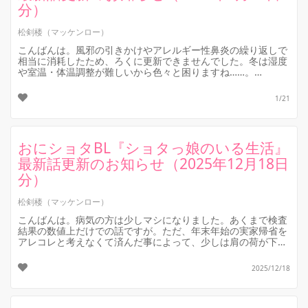
分）
松剣楼（マッケンロー）
こんばんは。風邪の引きかけやアレルギー性鼻炎の繰り返しで
相当に消耗したため、ろくに更新できませんでした。冬は湿度
や室温・体温調整が難しいから色々と困りますね……。
さて。先程、長編おにショタB...
1/21
おにショタBL『ショタっ娘のいる生活』
最新話更新のお知らせ（2025年12月18日
分）
松剣楼（マッケンロー）
こんばんは。病気の方は少しマシになりました。あくまで検査
結果の数値上だけでの話ですが。ただ、年末年始の実家帰省を
アレコレと考えなくて済んだ事によって、少しは肩の荷が下り
たような気はします。
さ...
2025/12/18