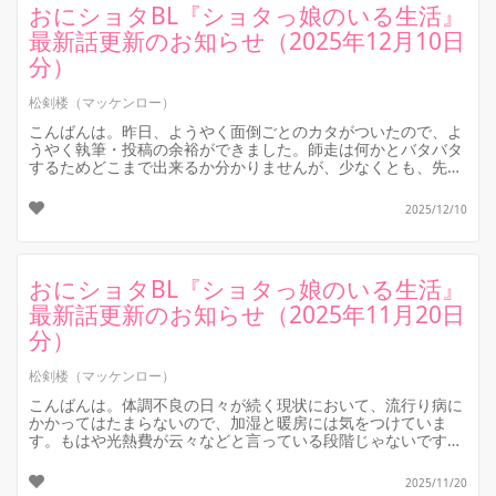
おにショタBL『ショタっ娘のいる生活』
最新話更新のお知らせ（2025年12月10日
分）
松剣楼（マッケンロー）
こんばんは。昨日、ようやく面倒ごとのカタがついたので、よ
うやく執筆・投稿の余裕ができました。師走は何かとバタバタ
するためどこまで出来るか分かりませんが、少なくとも、先月
よりは更新回数を増やしたい...
2025/12/10
おにショタBL『ショタっ娘のいる生活』
最新話更新のお知らせ（2025年11月20日
分）
松剣楼（マッケンロー）
こんばんは。体調不良の日々が続く現状において、流行り病に
かかってはたまらないので、加湿と暖房には気をつけていま
す。もはや光熱費が云々などと言っている段階じゃないです
ね。
それはともかく、長編お...
2025/11/20