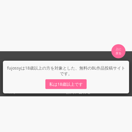
上に

fujossyについて
fujossyは18歳以上の方を対象とした、無料のBL作品投稿サイト
です。
運営会社
fujossy運営ブログ
私は18歳以上です
ヘルプ
お問い合わせ
ガイドライン