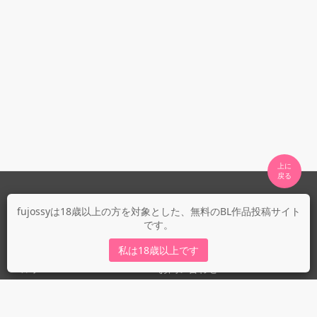
上に

fujossyについて
fujossyは18歳以上の方を対象とした、無料のBL作品投稿サイト
です。
運営会社
fujossy運営ブログ
私は18歳以上です
ヘルプ
お問い合わせ