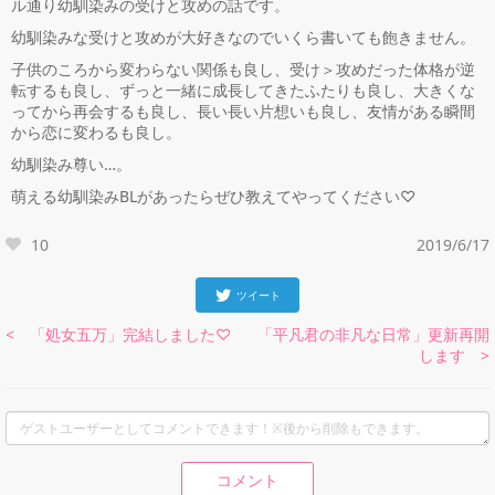
ル通り幼馴染みの受けと攻めの話です。
幼馴染みな受けと攻めが大好きなのでいくら書いても飽きません。
子供のころから変わらない関係も良し、受け＞攻めだった体格が逆
転するも良し、ずっと一緒に成長してきたふたりも良し、大きくな
ってから再会するも良し、長い長い片想いも良し、友情がある瞬間
から恋に変わるも良し。
幼馴染み尊い…。
萌える幼馴染みBLがあったらぜひ教えてやってください♡
10
2019/6/17
ツイート
< 「処女五万」完結しました♡
「平凡君の非凡な日常」更新再開
します >
コメント