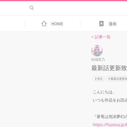
HOME
漫画
< 記事一覧
結城星乃
最新話更新
宣伝
最新話更新
こんにちは。
いつも作品をお読
『蒼竜は泡沫夢幻
https://fujossy.jp