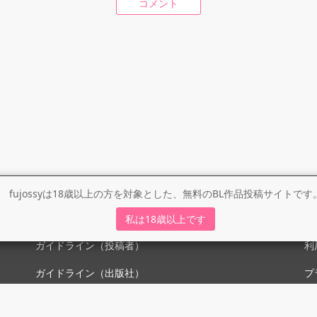
コメント
fujossyは18歳以上の方を対象とした、無料のBL作品投稿サイトです
ガイドライン
利
私は18歳以上です
ガイドライン（投稿者）
利
ガイドライン（出版社）
プ
初めての方に／安心安全への取り組み