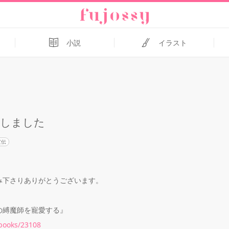
小説
イラスト
致しました
宣伝
み下さりありがとうございます。
の縛魔師を寵愛する』
/books/23108