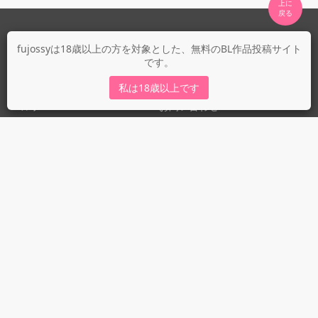
上に

fujossyについて
fujossyは18歳以上の方を対象とした、無料のBL作品投稿サイト
です。
運営会社
fujossy運営ブログ
私は18歳以上です
ヘルプ
お問い合わせ
ガイドライン
ガイドライン（投稿者）
ガイドライン（出版社）
初めての方に／安心安全への取り組み
fujossyをより楽しむために