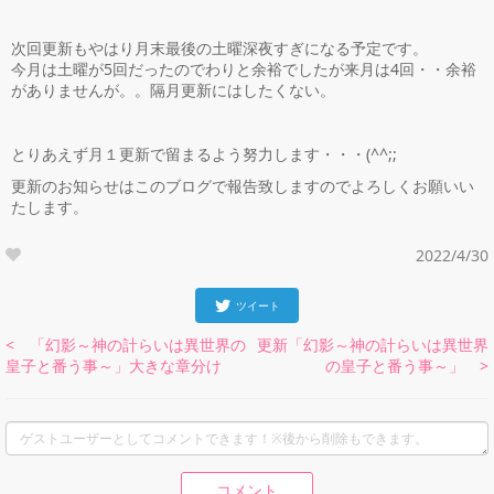
次回更新もやはり月末最後の土曜深夜すぎになる予定です。
今月は土曜が5回だったのでわりと余裕でしたが来月は4回・・余裕
がありませんが。。隔月更新にはしたくない。
とりあえず月１更新で留まるよう努力します・・・(^^;;
更新のお知らせはこのブログで報告致しますのでよろしくお願いい
たします。
2022/4/30
ツイート
< 「幻影～神の計らいは異世界の
更新「幻影～神の計らいは異世界
皇子と番う事～」大きな章分け
の皇子と番う事～」 >
コメント