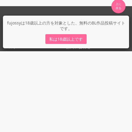
上に

fujossyについて
fujossyは18歳以上の方を対象とした、無料のBL作品投稿サイト
です。
運営会社
fujossy運営ブログ
私は18歳以上です
ヘルプ
お問い合わせ
ガイドライン
ガイドライン（投稿者）
ガイドライン（出版社）
初めての方に／安心安全への取り組み
fujossyをより楽しむために