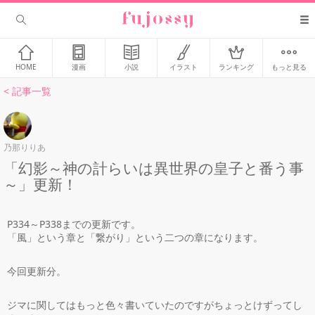
HOME
漫画
小説
イラスト
ランキング
もっと見る
< 記事一覧
乃那りりあ
「幻影～神の計らいは異世界の皇子と番う事
～」更新！
P334～P338までの更新です。
「風」という章と「繋がり」という二つの章になります。
今回更新分。
ジマに関してはもっと色々書いていたのですがちょっとけずってし