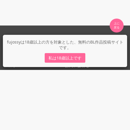
上に

fujossyについて
fujossyは18歳以上の方を対象とした、無料のBL作品投稿サイト
です。
運営会社
fujossy運営ブログ
私は18歳以上です
ヘルプ
お問い合わせ
ガイドライン
ガイドライン（投稿者）
ガイドライン（出版社）
初めての方に／安心安全への取り組み