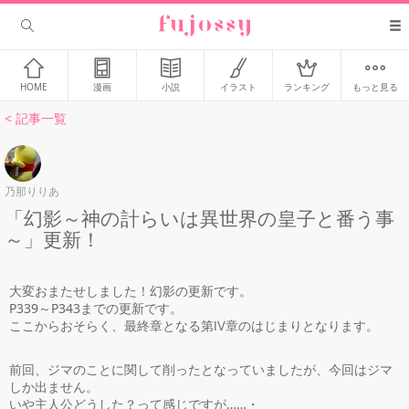
HOME
漫画
小説
イラスト
ランキング
もっと見る
< 記事一覧
乃那りりあ
「幻影～神の計らいは異世界の皇子と番う事
～」更新！
大変おまたせしました！幻影の更新です。
P339～P343までの更新です。
ここからおそらく、最終章となる第Ⅳ章のはじまりとなります。
前回、ジマのことに関して削ったとなっていましたが、今回はジマ
しか出ません。
いや主人公どうした？って感じですが……・