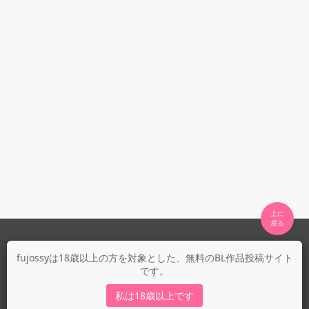
上に

fujossyについて
fujossyは18歳以上の方を対象とした、無料のBL作品投稿サイト
です。
運営会社
fujossy運営ブログ
私は18歳以上です