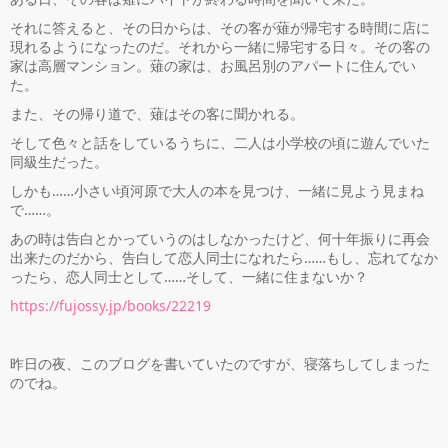
それに答えると、その日からは、その客が薙が帰宅する時間に店に
現れるようになったのだ。それから一緒に帰宅する日々。その客の
家は高層マンション。薙の家は、お風呂別のアパートに住んでい
た。
また、その帰り道で、薙はその客に聞かれる。
そして色々と話をしているうちに、二人は小学校の頃に遊んでいた
同級生だった。
しかも……小さい頃河原で大人の本を見つけ、一緒に見よう見まね
で……。
あの時は告白とかっていうのはしなかったけど、何十年振りに再会
出来たのだから、告白して恋人同士になれたら……もし、忘れてなか
ったら、恋人同士として……そして、一緒に住まないか？
https://fujossy.jp/books/22219
昨日の夜、このブログを書いていたのですが、寝落ちしてしまった
のでね。