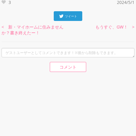
3
2024/5/1
ツイート
< 新・マイホームに住みません
もうすぐ、GW！ >
か？書き終えたー！
コメント