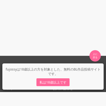
上に

fujossyについて
fujossyは18歳以上の方を対象とした、無料のBL作品投稿サイト
です。
運営会社
fujossy運営ブログ
私は18歳以上です
ヘルプ
お問い合わせ