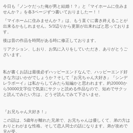
今日も『ノンケだった俺が男と結婚！？』と『マイホームに住みま
せんか？』を各3ページずつ書いておりましたー！！
『マイホームに住みませんか？』は、もう直ぐに書き終えることが
出来るかもしれません。5/3辺りから更新が出来ればと思っておりま
す。
後は昔の作品を時間がある時に修正しております。
リアクション、しおり、お気に入りをしていただき、ありがとうご
ざいます。
私が書くお話は最後必ずハッピーエンドなんで、ハッピーエンド好
きな方はいかがでしょうか？そして『お兄ちゃん大好き』『シンデ
レラボーイ』は私からしてみたら短編かと思われます。約20000か
ら50000文字位で気楽にサクッと読める作品なので、短めでサクッ
と読んでみたい方は、どうぞ読んでみて下さいませ。
『お兄ちゃん大好き！』
この話は、5歳年が離れた兄弟で、お兄ちゃんは優しくて、弟の方は
わりとわがまな性格。そして恋人同士の話になります。弟が攻めで
兄が受。