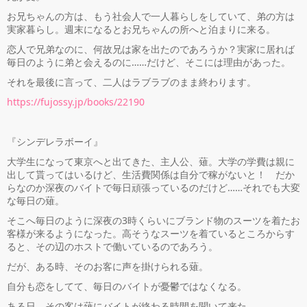
お兄ちゃんの方は、もう社会人で一人暮らしをしていて、弟の方は
実家暮らし。週末になるとお兄ちゃんの所へと泊まりに来る。
恋人で兄弟なのに、何故兄は家を出たのであろうか？実家に居れば
毎日のように弟と会えるのに……だけど、そこには理由があった。
それを最後に言って、二人はラブラブのまま終わります。
https://fujossy.jp/books/22190
『シンデレラボーイ』
大学生になって東京へと出てきた、主人公、薙。大学の学費は親に
出して貰ってはいるけど、生活費関係は自分で稼がないと！ だか
らなのか深夜のバイトで毎日頑張っているのだけど……それでも大変
な毎日の薙。
そこへ毎日のように深夜の3時くらいにブランド物のスーツを着たお
客様が来るようになった。高そうなスーツを着ているところからす
ると、その辺のホストで働いているのであろう。
だが、ある時、そのお客に声を掛けられる薙。
自分も恋をしてて、毎日のバイトが憂鬱ではなくなる。
ある日、その客は薙にバイトが終わる時間を聞いて来た。