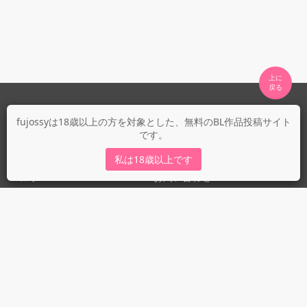
上に

fujossyについて
fujossyは18歳以上の方を対象とした、無料のBL作品投稿サイト
です。
運営会社
fujossy運営ブログ
私は18歳以上です
ヘルプ
お問い合わせ
ガイドライン
ガイドライン（投稿者）
ガイドライン（出版社）