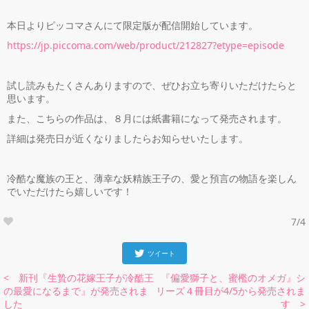
本日よりピッコマさんにて限定版が配信開始しています。
https://jp.piccoma.com/web/product/212827?etype=episode
試し読みもたくさんありますので、ぜひお立ち寄りいただけたらと
思います。
また、こちらの作品は、８月には紙書籍になって発売されます。
詳細は発売日が近くなりましたらお知らせいたします。
冷酷な魔族の王と、薄幸な妖精族王子の、愛と預言の物語を楽しん
でいただけたら嬉しいです！
7/4
ツイート
< 新刊『生贄の花嫁王子が冷酷王
『偏愛獅子と、蜜檻のオメガ』シ
の最愛になるまで』が発売されま
リーズ４冊目が4/5から発売されま
した
す >