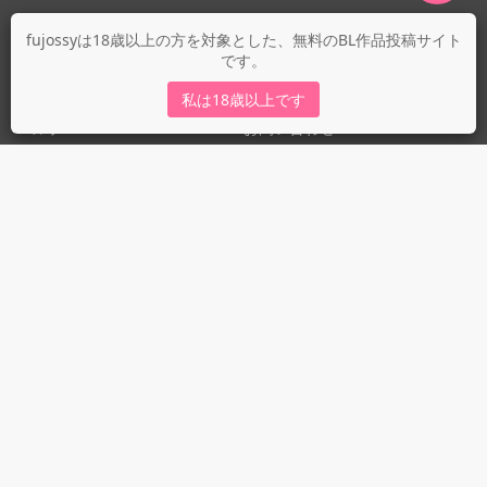
fujossyについて
fujossyは18歳以上の方を対象とした、無料のBL作品投稿サイト
です。
運営会社
fujossy運営ブログ
私は18歳以上です
ヘルプ
お問い合わせ
ガイドライン
ガイドライン（投稿者）
ガイドライン（出版社）
初めての方に／安心安全への取り組み
fujossyをより楽しむために
利用規約とプライバシー