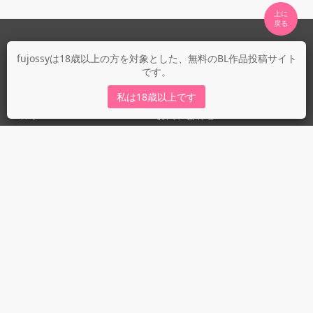
上に

fujossyについて
fujossyは18歳以上の方を対象とした、無料のBL作品投稿サイト
です。
運営会社
fujossy運営ブログ
私は18歳以上です
ヘルプ
お問い合わせ
ガイドライン
ガイドライン（投稿者）
ガイドライン（出版社）
初めての方に／安心安全への取り組み
fujossyをより楽しむために