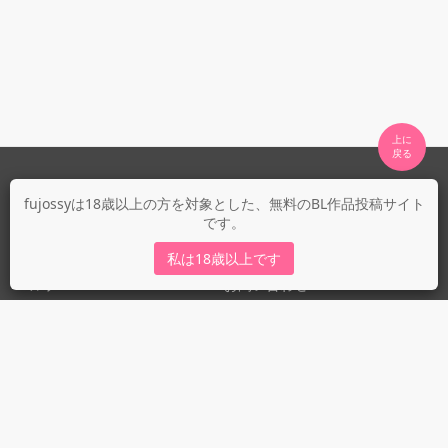
上に

fujossyについて
fujossyは18歳以上の方を対象とした、無料のBL作品投稿サイト
です。
運営会社
fujossy運営ブログ
私は18歳以上です
ヘルプ
お問い合わせ
ガイドライン
ガイドライン（投稿者）
ガイドライン（出版社）