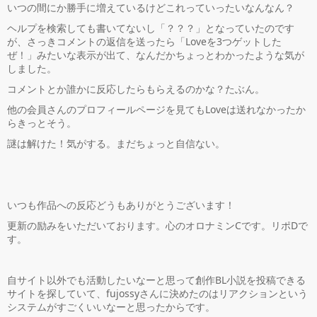
いつの間にか勝手に増えているけどこれっていったいなんなん？
ヘルプを検索しても書いてないし「？？？」となっていたのです
が、さっきコメントの返信を送ったら「Loveを3つゲットした
ぜ！」みたいな表示が出て、なんだかちょっとわかったような気が
しました。
コメントとか誰かに反応したらもらえるのかな？たぶん。
他の会員さんのプロフィールページを見てもLoveは送れなかったか
らきっとそう。
謎は解けた！気がする。まだちょっと自信ない。
いつも作品への反応どうもありがとうございます！
更新の励みをいただいております。心のオロナミンCです。リポDで
す。
自サイト以外でも活動したいなーと思って創作BL小説を投稿できる
サイトを探していて、fujossyさんに決めたのはリアクションという
システムがすごくいいなーと思ったからです。