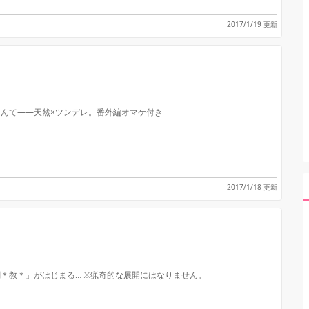
2017/1/19 更新
んて――天然×ツンデレ。番外編オマケ付き
2017/1/18 更新
＊教＊」がはじまる… ※猟奇的な展開にはなりません。