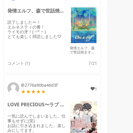
発情エルフ、森で世話焼きオークに拾われる。のレビュー
読了しましたー！
エルネスティの番！
ライモの牙！( ߹꒳ ߹ )
とても楽しく拝読しました♡
発情エルフ、森
で世話焼きオー
クに拾われる。
コメント (1)
7/21
@2776a90ba46d3f
1
LOVE PRECIOUS〜ラブ プレシャスのレビュー
一気に読んでしまいました。仕
事もせずに(笑)
お話に引き込まれました。楽し
みにしてます。