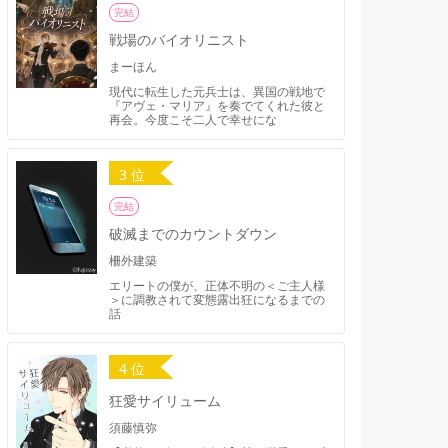
完結
戦場のバイオリニスト
まーほん
現代に転生した元兵士は、異国の戦地で
『アヴェ・マリア』を奏でてくれた彼と
再会。今度こそ二人で幸せにな
3 位
完結
破滅までのカウントダウン
柵外建築
エリートの僕が、正体不明の＜ご主人様
＞に調教されて変態露出狂になるまでの
話
4 位
狂愛サイリューム
須藤慎弥