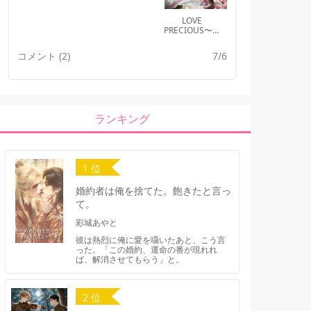
LOVE
PRECIOUS〜ラ
ブ プレシャス
コメント (2)
7/6
ランキング
1 位
婚約者は俺を捨てた。飽きたと言っ
て。
彩城あやと
彼は熱烈に俺に愛を囁いたあと、こう言
った。「この婚約、運命の番が現れれ
ば、解消させてもらう」と。
2 位