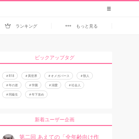
ランキング
もっと見る
ピックアップタグ
R18
異世界
オメガバース
獣人
年の差
学園
溺愛
社会人
同級生
年下攻め
新着ユーザー企画
第二回 あえての「全年齢向け作