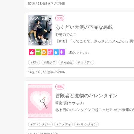
57話 / 78,466文字
/
105
完結
あくどい天使の下品な悪戯
野芝乃でんこ
【R18】「ってことで、さっさとハメんかい」
38
リアクション
R18
美少年
同級生
コメディ
14話 / 16,779文字
/
106
完結
冒険者と魔物のバレンタイン
翠嵐 翼(コウモリ)
ある日のバレンタインで起こった1つの出来事の
ファンタジー
コメディ
バレンタイン
1話 / 1,506文字
/
0