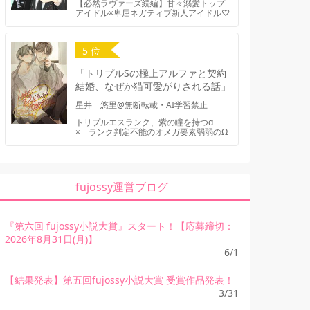
【必然ラヴァーズ続編】甘々溺愛トップ
アイドル×卑屈ネガティブ新人アイドル♡
5 位
「トリプルSの極上アルファと契約
結婚、なぜか猫可愛がりされる話」
星井 悠里@無断転載・AI学習禁止
トリプルエスランク、紫の瞳を持つα
× ランク判定不能のオメガ要素弱弱のΩ
fujossy運営ブログ
『第六回 fujossy小説大賞』スタート！【応募締切：
2026年8月31日(月)】
6/1
【結果発表】第五回fujossy小説大賞 受賞作品発表！
3/31