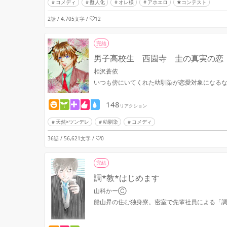
コメディ
擬人化
オレ様
アホエロ
★コンテスト
2話 / 4,705文字
/
12
完結
男子高校生 西園寺 圭の真実の恋
相沢蒼依
いつも傍にいてくれた幼馴染が恋愛対象になるな
148
リアクション
天然×ツンデレ
幼馴染
コメディ
36話 / 56,621文字
/
0
完結
調*教*はじめます
山科かーⒸ
船山昇の住む独身寮。密室で先輩社員による「調