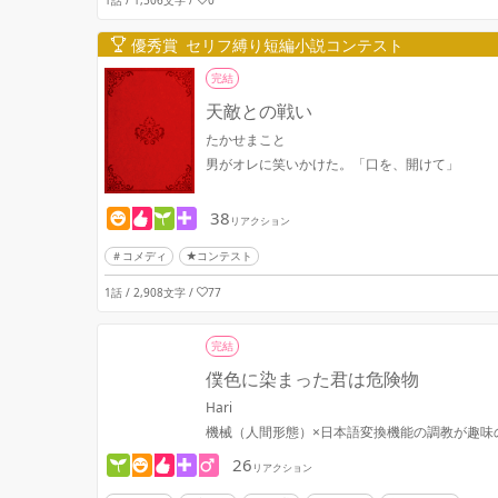
優秀賞 セリフ縛り短編小説コンテスト
完結
天敵との戦い
たかせまこと
男がオレに笑いかけた。「口を、開けて」
38
リアクション
コメディ
★コンテスト
1話 / 2,908文字
/
77
完結
僕色に染まった君は危険物
Hari
機械（人間形態）×日本語変換機能の調教が趣味
26
リアクション