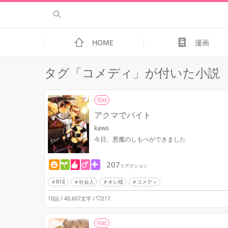
HOME
漫画
タグ「コメディ」が付いた小説
完結
アクマでバイト
kawo
今日、悪魔のしもべができました
207
リアクション
R18
社会人
オレ様
コメディ
10話 / 40,607文字
/
217
完結