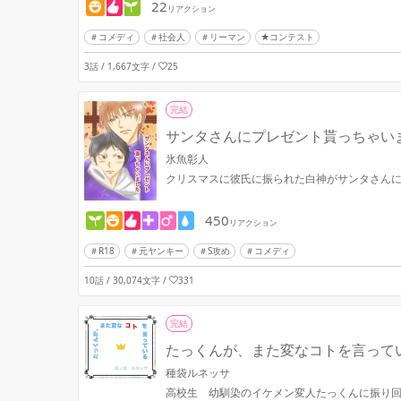
22
リアクション
コメディ
社会人
リーマン
★コンテスト
3話 / 1,667文字
/
25
完結
サンタさんにプレゼント貰っちゃい
氷魚彰人
クリスマスに彼氏に振られた白神がサンタさん
450
リアクション
R18
元ヤンキー
S攻め
コメディ
10話 / 30,074文字
/
331
完結
たっくんが、また変なコトを言って
種袋ルネッサ
高校生 幼馴染のイケメン変人たっくんに振り