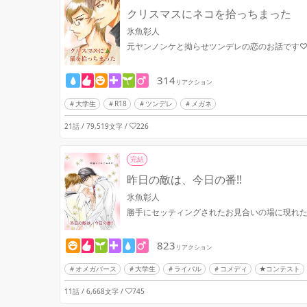
クリスマスにネコを拾っちまった
氷魚彰人
元ヤンノンケと拗らせツンデレの恋のお話です
314
リアクション
大学生
R18
ツンデレ
メガネ
21話 / 79,519文字
/
226
完結
昨日の敵は、今日の番!!
氷魚彰人
勝手にセッティングされたお見合いの場に現れ
823
リアクション
オメガバース
大学生
ライバル
コメディ
★コンテスト
11話 / 6,668文字
/
745