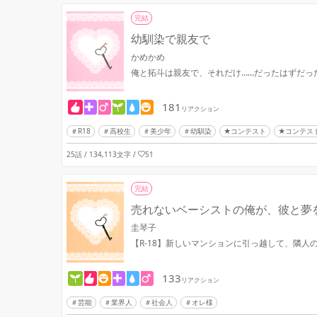
完結
幼馴染で親友で
かめかめ
俺と拓斗は親友で、それだけ……だったはずだっ
181
リアクション
R18
高校生
美少年
幼馴染
★コンテスト
★コンテス
25話 / 134,113文字
/
51
完結
売れないベーシストの俺が、彼と夢
圭琴子
【R-18】新しいマンションに引っ越して、隣
133
リアクション
芸能
業界人
社会人
オレ様