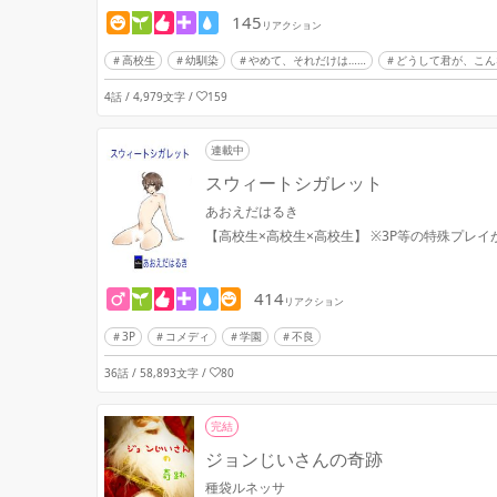
145
リアクション
高校生
幼馴染
やめて、それだけは……
どうして君が、こん
4話 / 4,979文字
/
159
連載中
スウィートシガレット
あおえだはるき
【高校生×高校生×高校生】 ※
414
リアクション
3P
コメディ
学園
不良
36話 / 58,893文字
/
80
完結
ジョンじいさんの奇跡
種袋ルネッサ