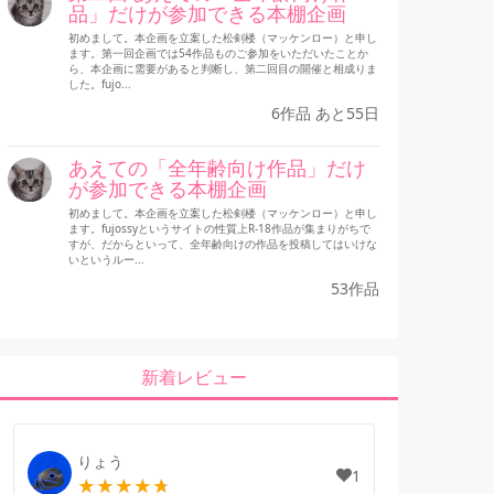
品」だけが参加できる本棚企画
初めまして。本企画を立案した松剣楼（マッケンロー）と申し
ます。第一回企画では54作品ものご参加をいただいたことか
ら、本企画に需要があると判断し、第二回目の開催と相成りま
した。fujo...
6作品 あと55日
あえての「全年齢向け作品」だけ
が参加できる本棚企画
初めまして。本企画を立案した松剣楼（マッケンロー）と申し
ます。fujossyというサイトの性質上R-18作品が集まりがちで
すが、だからといって、全年齢向けの作品を投稿してはいけな
いというルー...
53作品
新着レビュー
りょう
1