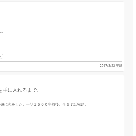
た。
ト
2017/3/22 更新
を手に入れるまで。
人の彼に恋をした。一話１５００字前後。全５７話完結。