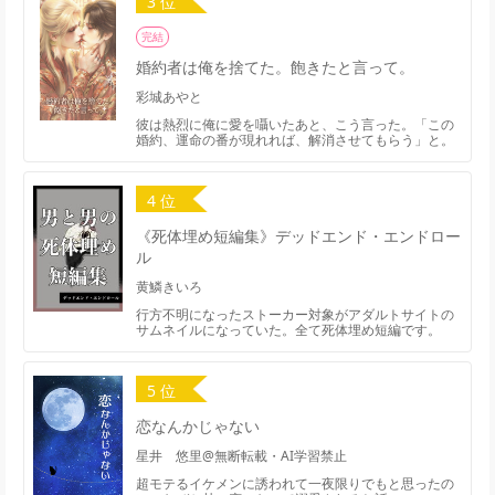
3 位
完結
婚約者は俺を捨てた。飽きたと言って。
彩城あやと
彼は熱烈に俺に愛を囁いたあと、こう言った。「この
婚約、運命の番が現れれば、解消させてもらう」と。
4 位
《死体埋め短編集》デッドエンド・エンドロー
ル
黄鱗きいろ
行方不明になったストーカー対象がアダルトサイトの
サムネイルになっていた。全て死体埋め短編です。
5 位
恋なんかじゃない
星井 悠里@無断転載・AI学習禁止
超モテるイケメンに誘われて一夜限りでもと思ったの