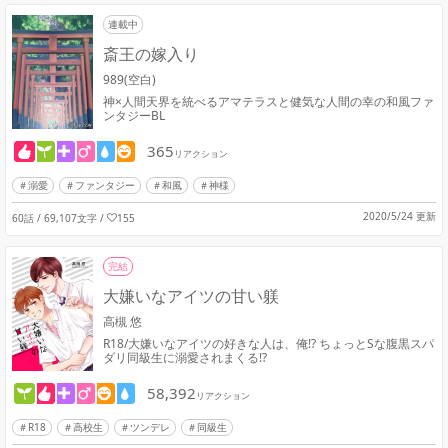
連載中
斎王の嫁入り
989(空白)
神×人間天界を統べるアマテラスと健気な人間の幸の和風ファ
ンタジーBL
365
リアクション
溺愛
ファンタジー
和風
神様
2020/5/24 更新
60話 / 69,107文字
/
155
完結
大嫌いなアイツの甘い躾
高槻 悠
R18/大嫌いなアイツの好きな人は、俺⁉︎ ちょっとSな腹黒スパ
ダリ同級生に溺愛されまくる⁉︎
58,392
リアクション
R18
高校生
ツンデレ
同級生