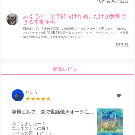
10作品 あと52日
あえての「全年齢向け作品」だけが参加で
きる本棚企画
初めまして。本企画を立案した松剣楼（マッケンロー）と申します。fujossy
というサイトの性質上R-18作品が集まりがちですが、だからといって、全年齢
向けの作品を投稿してはいけないというルー...
53作品
新着レビュー
りょう
1
発情エルフ、森で世話焼きオークに拾われる。のレビュー
読了しましたー！
エルネスティの番！
ライモの牙！( ߹꒳ ߹ )