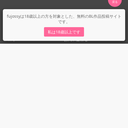
fujossyについて
fujossyは18歳以上の方を対象とした、無料のBL作品投稿サイト
です。
運営会社
fujossy運営ブログ
私は18歳以上です
ヘルプ
お問い合わせ
ガイドライン
ガイドライン（投稿者）
ガイドライン（出版社）
初めての方に／安心安全への取り組み
fujossyをより楽しむために
利用規約とプライバシー