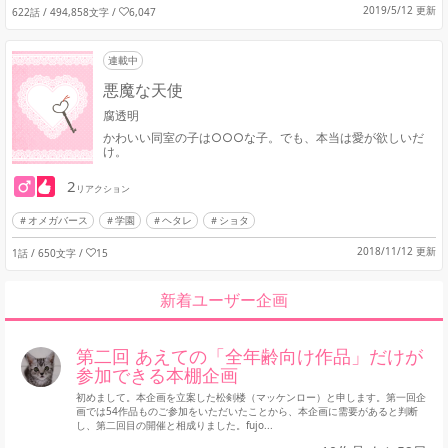
2019/5/12 更新
622話 / 494,858文字
/
6,047
連載中
悪魔な天使
腐透明
かわいい同室の子は○○○な子。でも、本当は愛が欲しいだ
け。
2
リアクション
オメガバース
学園
ヘタレ
ショタ
2018/11/12 更新
1話 / 650文字
/
15
新着ユーザー企画
第二回 あえての「全年齢向け作品」だけが
参加できる本棚企画
初めまして。本企画を立案した松剣楼（マッケンロー）と申します。第一回企
画では54作品ものご参加をいただいたことから、本企画に需要があると判断
し、第二回目の開催と相成りました。fujo...