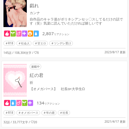
戯れ
カンナ
自作品のキャラ達がポリネシアンセッ〇スしてるだけの話で
す（笑）気楽に読んでいただければ嬉しいです
2,807
リアクション
R18
社会人
甘エロ
ツンデレ受け
2023/8/17 更新
145話 / 108,304文字
/
0
連載中
紅の君
祈
【オメガバース】 社長α×大学生Ω
134
リアクション
R18
オメガバース
年の差
社長
2021/4/17 更新
32話 / 33,777文字
/
20