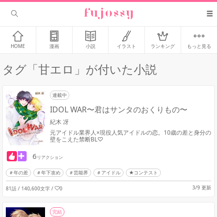
HOME
漫画
小説
イラスト
ランキング
もっと見る
タグ「甘エロ」が付いた小説
連載中
IDOL WAR〜君はサンタのおくりもの〜
紀木 冴
元アイドル業界人×現役人気アイドルの恋。10歳の差と身分の
壁をこえた禁断BL♡
6
リアクション
年の差
年下攻め
芸能界
アイドル
★コンテスト
3/9 更新
81話 / 140,600文字
/
0
完結