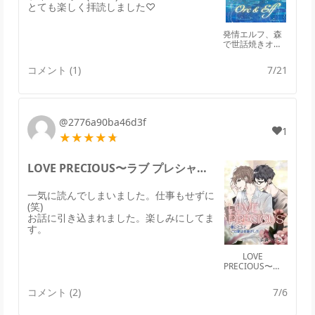
とても楽しく拝読しました♡
発情エルフ、森
で世話焼きオー
クに拾われる。
コメント (1)
7/21
@2776a90ba46d3f
1
LOVE PRECIOUS〜ラブ プレシャスのレビュー
一気に読んでしまいました。仕事もせずに
(笑)
お話に引き込まれました。楽しみにしてま
す。
LOVE
PRECIOUS〜ラ
ブ プレシャス
コメント (2)
7/6