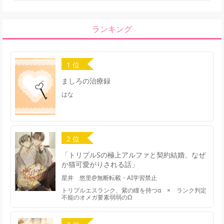
ランキング
1 位
ましろの治療録
はな
2 位
「トリプルSの極上アルファと契約結婚、なぜ
か猫可愛がりされる話」
星井 悠里@無断転載・AI学習禁止
トリプルエスランク、紫の瞳を持つα × ランク判定
不能のオメガ要素弱弱のΩ