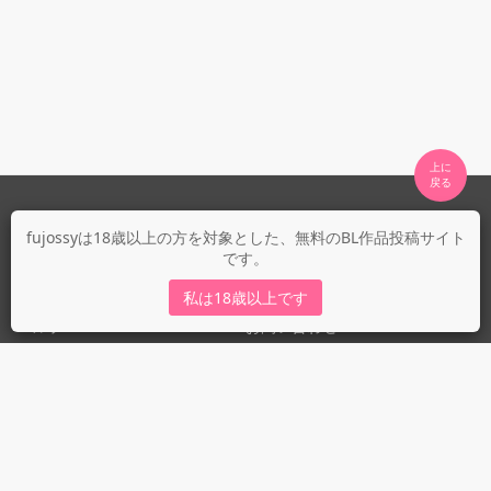
上に

fujossyについて
fujossyは18歳以上の方を対象とした、無料のBL作品投稿サイト
です。
運営会社
fujossy運営ブログ
私は18歳以上です
ヘルプ
お問い合わせ
ガイドライン