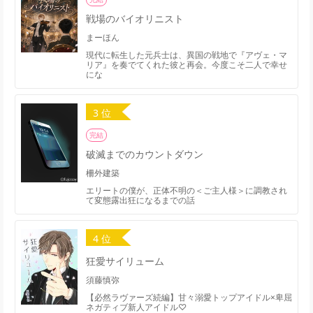
戦場のバイオリニスト
まーほん
現代に転生した元兵士は、異国の戦地で『アヴェ・マ
リア』を奏でてくれた彼と再会。今度こそ二人で幸せ
にな
3 位
完結
破滅までのカウントダウン
柵外建築
エリートの僕が、正体不明の＜ご主人様＞に調教され
て変態露出狂になるまでの話
4 位
狂愛サイリューム
須藤慎弥
【必然ラヴァーズ続編】甘々溺愛トップアイドル×卑屈
ネガティブ新人アイドル♡