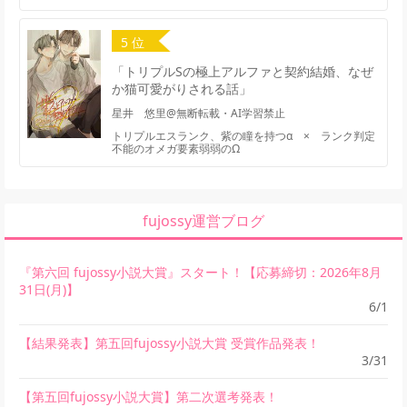
5 位
「トリプルSの極上アルファと契約結婚、なぜ
か猫可愛がりされる話」
星井 悠里@無断転載・AI学習禁止
トリプルエスランク、紫の瞳を持つα × ランク判定
不能のオメガ要素弱弱のΩ
fujossy運営ブログ
『第六回 fujossy小説大賞』スタート！【応募締切：2026年8月
31日(月)】
6/1
【結果発表】第五回fujossy小説大賞 受賞作品発表！
3/31
【第五回fujossy小説大賞】第二次選考発表！