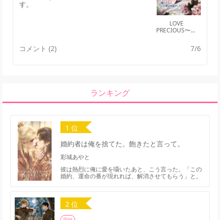
す。
LOVE
PRECIOUS〜ラ
ブ プレシャス
コメント (2)
7/6
ランキング
1 位
婚約者は俺を捨てた。飽きたと言って。
彩城あやと
彼は熱烈に俺に愛を囁いたあと、こう言った。「この
婚約、運命の番が現れれば、解消させてもらう」と。
2 位
完結