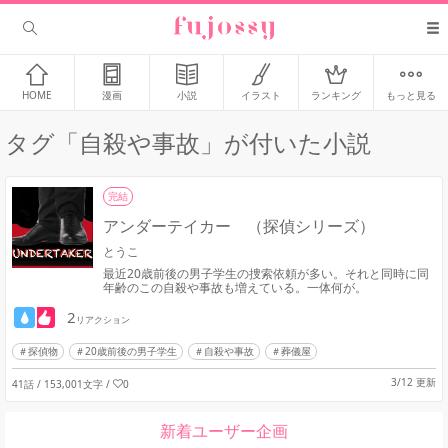
HOME
漫画
小説
イラスト
ランキング
もっと見る
タグ「自殺や事故」が付いた小説
完結
アンダーテイカー （探偵シリーズ）
とうこ
最近20歳前後の男子学生の捜索依頼が多い。それと同時に同
年齢のこの自殺や事故も増えている。一体何が。
2
リアクション
探偵物
20歳前後の男子学生
自殺や事故
葬儀屋
3/12 更新
41話 / 153,001文字
/
0
新着ユーザー企画