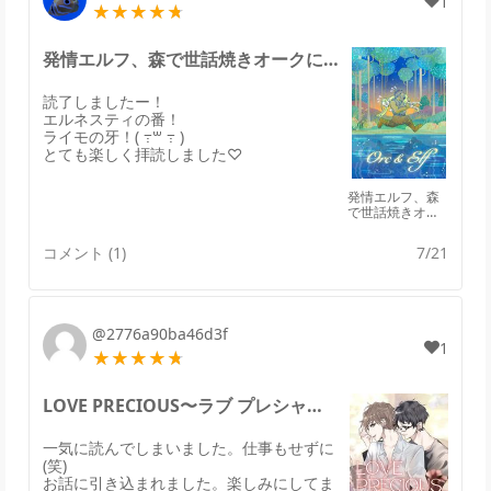
1
発情エルフ、森で世話焼きオークに拾われる。のレビュー
読了しましたー！
エルネスティの番！
ライモの牙！( ߹꒳ ߹ )
とても楽しく拝読しました♡
発情エルフ、森
で世話焼きオー
クに拾われる。
コメント (1)
7/21
@2776a90ba46d3f
1
LOVE PRECIOUS〜ラブ プレシャスのレビュー
一気に読んでしまいました。仕事もせずに
(笑)
お話に引き込まれました。楽しみにしてま