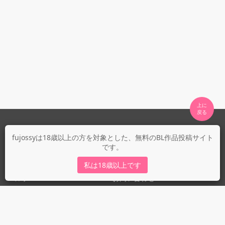
上に

fujossyについて
fujossyは18歳以上の方を対象とした、無料のBL作品投稿サイト
です。
運営会社
fujossy運営ブログ
私は18歳以上です
ヘルプ
お問い合わせ