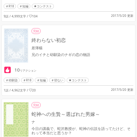
R18
短編
★コンテスト
2017/5/20 更新
9話 / 4,999文字
/
104
完結
終わらない初恋
差簿楊
兄のイチと幼馴染のナギの恋の物語
10
リアクション
幼馴染
R18
短編
切ない
★コンテスト
2017/5/20 更新
1話 / 4,962文字
/
20
完結
蛇神への生贄～選ばれた男嫁～
ナ
今日の講義で、蛇沢教授が、蛇神の伝説を語ってたけど、そ
れって本当だと思うか？