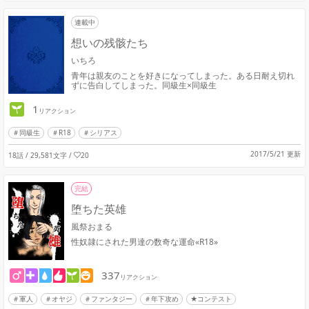
連載中
想いの残骸たち
いちろ
青年は親友のことを好きになってしまった。ある日耐え切れ
ずに告白してしまった。同級生×同級生
1
リアクション
同級生
R18
シリアス
2017/5/21 更新
18話 / 29,581文字
/
20
完結
堕ちた英雄
風祭おまる
性奴隷にされた男達の数奇な運命«R18»
337
リアクション
軍人
オヤジ
ファンタジー
年下攻め
★コンテスト