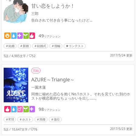
甘い恋をしようか！
三郎
告白されて付き合う事になったけど…
49
リアクション
結婚
新婚
結婚式
指輪
★コンテスト
2017/5/24 更新
5話 / 4,985文字
/
52
完結
AZURE～Triangle～
一園木蓮
同僚に秘めた恋心を抱くNo.1ホスト。それを見ていた別のホ
ストが横恋慕的なちょっかいを出し……。
98
リアクション
R18
ホスト
同僚
強引
2017/5/23 更新
5話 / 10,647文字
/
76