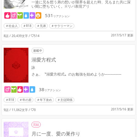
一途に兄を想う弟の想いが限界を超えた時、兄もまた共に深
い闇に堕ちていく。※リバ表現アリ
531
リアクション
社会人
R18
兄弟
サラリーマン
2017/5/17 更新
8話 / 20,439文字
/
514
連載中
溺愛方程式
詠
さぁ、〝溺愛方程式〟のお勉強を始めようか──────
38
リアクション
R18
年の差
年下攻め
主従関係
2017/5/16 更新
9話 / 11,062文字
/
0
完結
月に一度、愛の巣作り