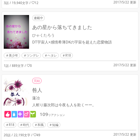
2017/5/22 更新
3話 / 19,940文字
/
12
連載中
あの星から落ちてきました
ひゃくたろう
DT宇宙人×感情希薄DKの宇宙を超えた恋愛物語
美少年
ツンデレ
ヘタレ
R18
2017/5/22 更新
1話 / 889文字
/
0
完結
咎人
蓮冶
人斬り藤次郎は今夜も人を欺くーー。
109
リアクション
R18
時代
和風
短編
2017/5/22 更新
20話 / 22,190文字
/
49