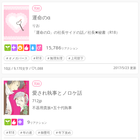
完結
運命のα
りお
「運命のΩ」の社長サイドの話／社長✖秘書（R18）
15,786
リアクション
オメガバース
R18
無理矢理
上司部下
2017/5/23 更新
10話 / 9,170文字
/
1,088
完結
愛され執事とノロケ話
712jp
不器用貴族×五十代執事
9
リアクション
R18
年の差
御曹司
年下攻め