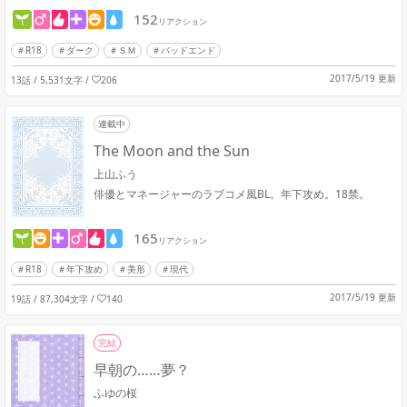
152
リアクション
R18
ダーク
ＳＭ
バッドエンド
2017/5/19 更新
13話 / 5,531文字
/
206
連載中
The Moon and the Sun
上山ふう
俳優とマネージャーのラブコメ風BL。年下攻め。18禁。
165
リアクション
R18
年下攻め
美形
現代
2017/5/19 更新
19話 / 87,304文字
/
140
完結
早朝の……夢？
ふゆの桜