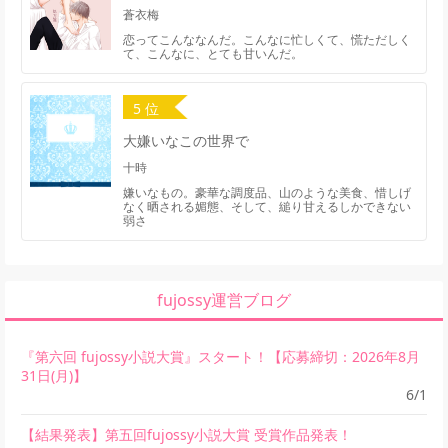
蒼衣梅
恋ってこんななんだ。こんなに忙しくて、慌ただしく
て、こんなに、とても甘いんだ。
5 位
大嫌いなこの世界で
十時
嫌いなもの。豪華な調度品、山のような美食、惜しげ
なく晒される媚態、そして、縋り甘えるしかできない
弱さ
fujossy運営ブログ
『第六回 fujossy小説大賞』スタート！【応募締切：2026年8月
31日(月)】
6/1
【結果発表】第五回fujossy小説大賞 受賞作品発表！