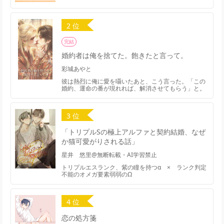
2 位
完結
婚約者は俺を捨てた。飽きたと言って。
彩城あやと
彼は熱烈に俺に愛を囁いたあと、こう言った。「この
婚約、運命の番が現れれば、解消させてもらう」と。
3 位
「トリプルSの極上アルファと契約結婚、なぜ
か猫可愛がりされる話」
星井 悠里@無断転載・AI学習禁止
トリプルエスランク、紫の瞳を持つα × ランク判定
不能のオメガ要素弱弱のΩ
4 位
恋の処方箋