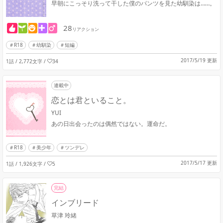
早朝にこっそり洗って干した僕のパンツを見た幼馴染は……。
28
リアクション
R18
幼馴染
短編
2017/5/19 更新
1話 / 2,772文字
/
34
連載中
恋とは君といること。
YUI
あの日出会ったのは偶然ではない。運命だ。
R18
美少年
ツンデレ
2017/5/17 更新
1話 / 1,926文字
/
5
完結
インブリード
草津 玲緒