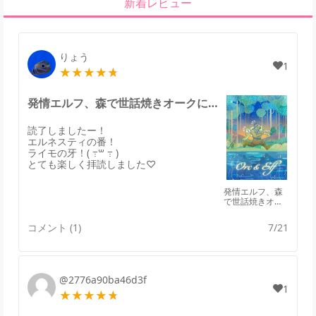
新着レビュー
りょう
1
発情エルフ、森で世話焼きオークに拾われる。のレビュー
読了しましたー！
エルネスティの番！
ライモの牙！( ߹꒳ ߹ )
とても楽しく拝読しました♡
発情エルフ、森
で世話焼きオー
クに拾われる。
コメント (1)
7/21
@2776a90ba46d3f
1