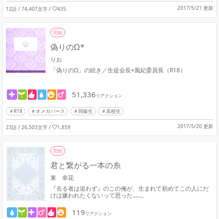
2017/5/21 更新
12話 / 74,407文字
/
435
完結
偽りのΩ*
りお
「偽りのΩ」の続き／生徒会長×風紀委員長（R18）
51,336
リアクション
R18
オメガバース
同級生
高校生
2017/5/20 更新
23話 / 26,503文字
/
1,859
完結
君と繋がる一本の糸
東 幸花
『去る者は追わず』のこの俺が、生まれて初めてこの人にだ
けは嫌われたくないって思った……。
119
リアクション