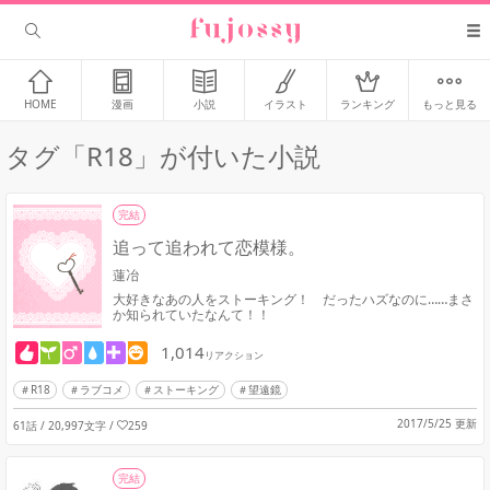
HOME
漫画
小説
イラスト
ランキング
もっと見る
タグ「R18」が付いた小説
完結
追って追われて恋模様。
蓮冶
大好きなあの人をストーキング！ だったハズなのに……まさ
か知られていたなんて！！
1,014
リアクション
R18
ラブコメ
ストーキング
望遠鏡
2017/5/25 更新
61話 / 20,997文字
/
259
完結