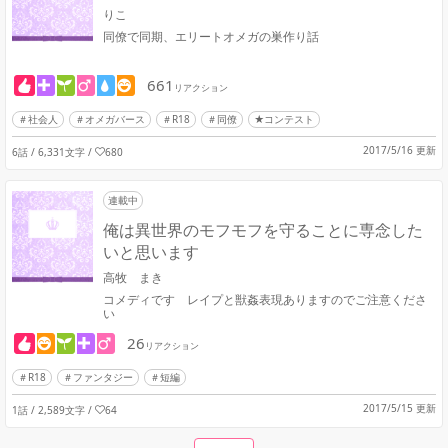
りこ
同僚で同期、エリートオメガの巣作り話
661
リアクション
社会人
オメガバース
R18
同僚
★コンテスト
2017/5/16 更新
6話 / 6,331文字
/
680
連載中
俺は異世界のモフモフを守ることに専念した
いと思います
高牧 まき
コメディです レイプと獣姦表現ありますのでご注意くださ
い
26
リアクション
R18
ファンタジー
短編
2017/5/15 更新
1話 / 2,589文字
/
64