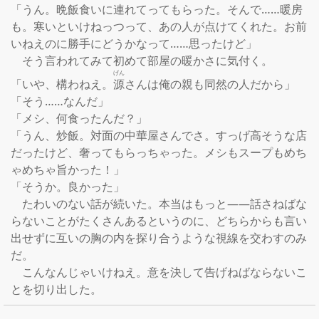
「うん。晩飯食いに連れてってもらった。そんで……暖房
も。寒いといけねっつって、あの人が点けてくれた。お前
いねえのに勝手にどうかなって……思ったけど」

　そう言われてみて初めて部屋の暖かさに気付く。

げん
「いや、構わねえ。
源
さんは俺の親も同然の人だから」

「そう……なんだ」

「メシ、何食ったんだ？」

「うん、炒飯。対面の中華屋さんでさ。すっげ高そうな店
だったけど、奢ってもらっちゃった。メシもスープもめち
ゃめちゃ旨かった！」

「そうか。良かった」

　たわいのない話が続いた。本当はもっと――話さねばな
らないことがたくさんあるというのに、どちらからも言い
出せずに互いの胸の内を探り合うような視線を交わすのみ
だ。

　こんなんじゃいけねえ。意を決して告げねばならないこ
とを切り出した。