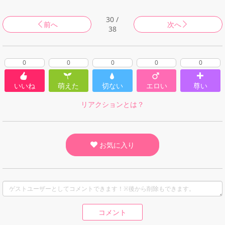
30 /
前へ
次へ
38
0
0
0
0
0
いいね
萌えた
切ない
エロい
尊い
リアクションとは？
お気に入り
コメント