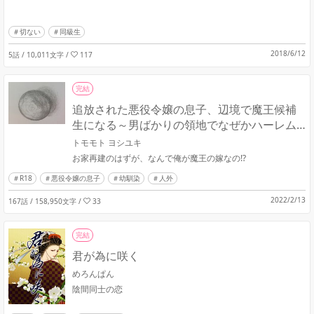
切ない
同級生
2018/6/12
5話 / 10,011文字
/
117
完結
追放された悪役令嬢の息子、辺境で魔王候補
生になる～男ばかりの領地でなぜかハーレム
フラグが立ってます～
トモモト ヨシユキ
お家再建のはずが、なんで俺が魔王の嫁なの⁉️
R18
悪役令嬢の息子
幼馴染
人外
2022/2/13
167話 / 158,950文字
/
33
完結
君が為に咲く
めろんぱん
陰間同士の恋