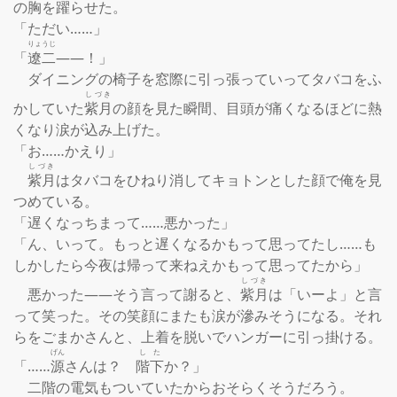
の胸を躍らせた。

「ただい……」

りょうじ
「
遼二
――！」

　ダイニングの椅子を窓際に引っ張っていってタバコをふ
しづき
かしていた
紫月
の顔を見た瞬間、目頭が痛くなるほどに熱
くなり涙が込み上げた。

「お……かえり」

しづき
紫月
はタバコをひねり消してキョトンとした顔で俺を見
つめている。

「遅くなっちまって……悪かった」

「ん、いって。もっと遅くなるかもって思ってたし……も
しかしたら今夜は帰って来ねえかもって思ってたから」

しづき
　悪かった――そう言って謝ると、
紫月
は「いーよ」と言
って笑った。その笑顔にまたも涙が滲みそうになる。それ
らをごまかさんと、上着を脱いでハンガーに引っ掛ける。

げん
した
「……
源
さんは？　
階下
か？」

　二階の電気もついていたからおそらくそうだろう。
