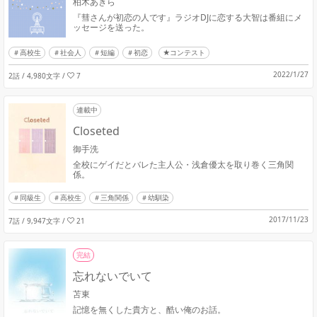
柏木あきら
『彗さんが初恋の人です』ラジオDJに恋する大智は番組にメ
ッセージを送った。
高校生
社会人
短編
初恋
★コンテスト
2022/1/27
2話 / 4,980文字
/
7
連載中
Closeted
御手洗
全校にゲイだとバレた主人公・浅倉優太を取り巻く三角関
係。
同級生
高校生
三角関係
幼馴染
2017/11/23
7話 / 9,947文字
/
21
完結
忘れないでいて
苫東
記憶を無くした貴方と、酷い俺のお話。