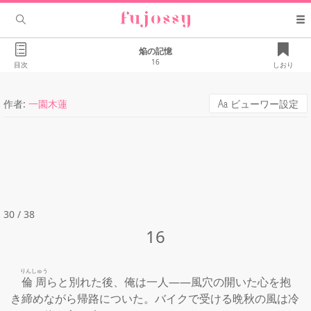
焔の記憶
16
目次
しおり
作者:
一園木蓮
ビューワー設定
30 / 38
16
りんしゅう
倫周
らと別れた後、俺は一人――風穴の開いた心を抱
き締めながら帰路についた。バイクで受ける晩秋の風は冷