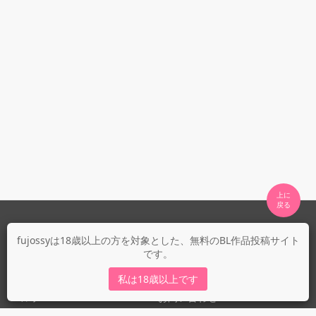
上に

fujossyについて
fujossyは18歳以上の方を対象とした、無料のBL作品投稿サイト
です。
運営会社
fujossy運営ブログ
私は18歳以上です
ヘルプ
お問い合わせ