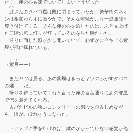
たく、俺の心も凍てついてしまいそうだった。

げん
源
さんのタバコ屋は既に閉まっていたが、繁華街のネオ
ンは相変わらずに賑やかで、そんな喧騒がより一層孤独を
突き付けてくる。そんな俺の心を癒したのは、ふと見上げ
た三階の窓に灯りが灯っているのを見た時だった。

　通りに面した窓が少し開いていて、わずかに立ち上る紫
煙が風に揺れている。

しづき
（
紫月
――）

　まだヤツは居る。あの紫煙はきっとヤツのふかすタバコ
の煙――だ。

　帰りを待っていてくれと言った俺の言葉通りにあの部屋
で俺を迎えてくれる。

　古びたビルの狭いコンクリートの階段を踏みしめなが
ら、涙がこぼれそうになった。

　ドアノブに手を掛ければ、鍵のかかっていない感覚が俺