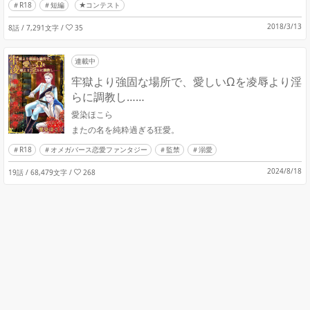
R18
短編
★コンテスト
2018/3/13
8話 / 7,291文字
/
35
連載中
牢獄より強固な場所で、愛しいΩを凌辱より淫
らに調教し……
愛染ほこら
またの名を純粋過ぎる狂愛。
R18
オメガバース恋愛ファンタジー
監禁
溺愛
2024/8/18
19話 / 68,479文字
/
268