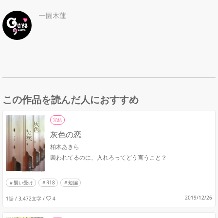
一園木蓮
この作品を読んだ人におすすめ
完結
灰色の恋
柏木あきら
襲われてるのに、入れろってどう言うこと？
襲い受け
R18
短編
2019/12/26
1話 / 3,472文字
/
4