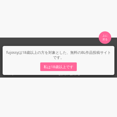
上に

fujossyについて
fujossyは18歳以上の方を対象とした、無料のBL作品投稿サイト
です。
運営会社
fujossy運営ブログ
私は18歳以上です
ヘルプ
お問い合わせ
ガイドライン
ガイドライン（投稿者）
ガイドライン（出版社）