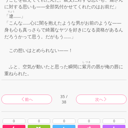
に対する思いも――全部気付かせてくれたのはお前だ」

りょう
「
遼
……」

「こんな……心に闇を抱えたような男がお前のような――
身も心も真っさらで綺麗なヤツを好きになる資格があるん
だろうかって思う。だがもう……」

　この想いはとめられない――！

しづき
　ふと、空気が動いたと思った瞬間に
紫月
の唇が俺の唇に
重ねられた。
35 /
前へ
次へ
38
0
0
0
0
0