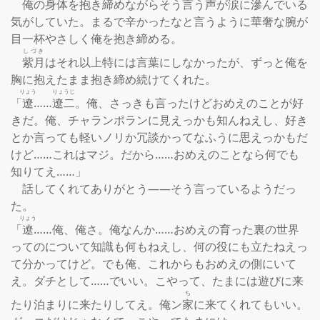
　俺の身体を抱き締めながらそう言う声が涙に滲んでいる
気がしていた。まるで辛かったなと言うように華奢な腕が
目一杯やさしく俺を抱き締める。

しづき
紫月
はそれ以上特には言葉にしなかったが、ずっと俺を
胸に抱えたまま抱き締め続けてくれた。

りょう
りょうじ
「
遼
……
遼二
。俺、さっきも言ったけどおめえのことが好
きだ。俺、チャランポランに見えっかも知んねえし、好き
とか言っても軽いノリか冗談かってなふうに思えっかもだ
けど……これはマジ。だから……おめえのことなら何でも
知りてえ……」

　話してくれてありがとう――そう言っているようだっ
た。

りょう
「
遼
……俺、俺さ。俺なんか……おめえの育った裏の世界
ってのについて知識も何もねえし、何の役にも立たねえっ
て分かってけど。でも俺、これからもおめえの側にいて
え。ダチとして……でいい。こやって、たまには遊びに来
ち
たり泊まりに来たりしてえ。俺ン
家
に来てくれてもいい。