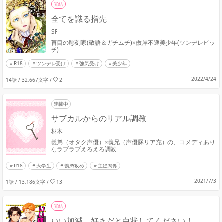
完結
全てを識る指先
SF
盲目の彫刻家(敬語＆ガチムチ)×傲岸不遜美少年(ツンデレビッ
チ)
R18
ツンデレ受け
強気受け
美少年
2022/4/24
14話 / 32,667文字
/
2
連載中
サブカルからのリアル調教
柄木
義弟（オタク声優）×義兄（声優豚リア充）の、コメディあり
なラブラブえろえろ調教
R18
大学生
義弟攻め
主従関係
2021/7/3
1話 / 13,186文字
/
13
完結
いい加減、好きだと白状してください！