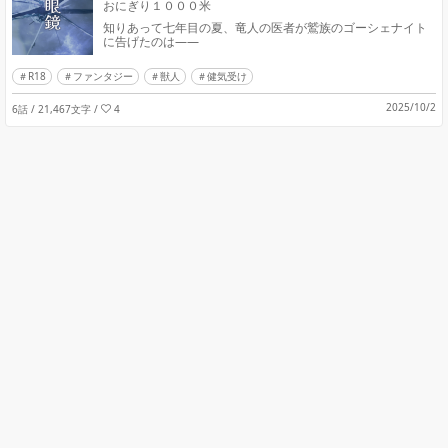
おにぎり１０００米
知りあって七年目の夏、竜人の医者が鷲族のゴーシェナイト
に告げたのは――
R18
ファンタジー
獣人
健気受け
2025/10/2
6話 / 21,467文字
/
4