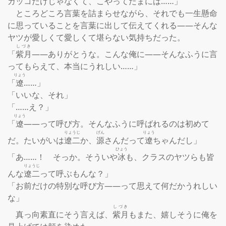
ガッコだけじゃなくて、こやってたまには……」

　ところどころ言葉を詰まらせながら、それでも一生懸命
に思っていることを言葉に出して伝えてくれる――そんな
ヤツが愛しくて愛しくて堪らない気持ちだった。

しづき
「
紫月
――ありがとうな。こんな俺に――そんなふうに言
ってもらえて、本当にうれしい……」

りょう
「
遼
……」

「いいな、それ」

「……え？」

りょう
「
遼
――って呼び方。そんなふうに呼ばれるのは初めて
りょうじ
げん
りょう
だ。たいがいは
遼二
か、
源
さんだって
遼
ちゃんだし」

ひょう
「あ……！　そっか。そういや
冰
も、クラスのヤツらも皆
りょうじ
んな
遼二
って呼ぶもんな？」

「お前だけの特別な呼び方――って思えて何だかうれしい
な」

しづき
　真っ向素直にそう言えば、
紫月
もまた、嬉しそうに俺を