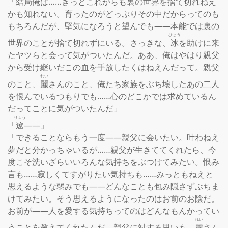
「結局俺は……きっとこれからも裏の世界を捨て切れねえ
かも知れない。育ったのがどっぷりその中だからってのも
もちろんだが、堅気になろうと望んでも――本能では裏の
ひょう
世界のことが捨て切れずにいる。さっきな、
冰
を助けに来
たヤツらと会って気がついたんだ。ああ、俺はやはり親父
から受け継いだこの血を手放したくはねえんだって。親父
れい
のこと、
麗
さんのこと、俺たち家族をぶち壊したあの二人
を恨んでいるつもりでも……心のどこかでは求めているん
だってことに気がついたんだ」

りょう
「
遼
――」

「できることならもう一度――親父に会いたい。叶わねえ
夢だと分かっちゃいるが……親父が生きててくれたら、今
度こそ洗いざらいいろんな気持ちをぶつけてみたい。恨み
言も……寂しくてすがりたい気持ちも……みっともねえと
思えるような弱みでも――どんなことも包み隠さずぶちま
けてみたい。そう思えるようになったのはお前のお陰だ。
お前が――人を愛する気持ちってのはどんなもんかってい
れい
うことを教えてくれたんだ。親父に対する思いも、
麗
さん