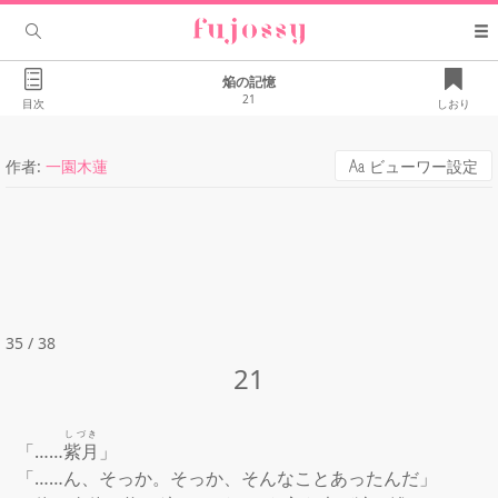
焔の記憶
21
目次
しおり
作者:
一園木蓮
ビューワー設定
35 / 38
21
しづき
「……
紫月
」

「……ん、そっか。そっか、そんなことあったんだ」
