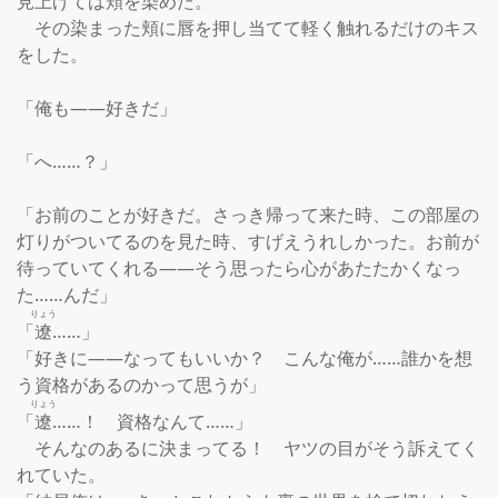
見上げては頬を染めた。

　その染まった頬に唇を押し当てて軽く触れるだけのキス
をした。

「俺も――好きだ」

「へ……？」

「お前のことが好きだ。さっき帰って来た時、この部屋の
灯りがついてるのを見た時、すげえうれしかった。お前が
待っていてくれる――そう思ったら心があたたかくなっ
た……んだ」

りょう
「
遼
……」

「好きに――なってもいいか？　こんな俺が……誰かを想
う資格があるのかって思うが」

りょう
「
遼
……！　資格なんて……」

　そんなのあるに決まってる！　ヤツの目がそう訴えてく
れていた。
