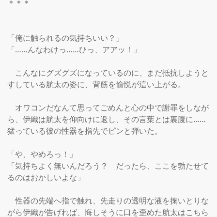
＊＊＊

「俺に触られるの気持ちいい？」

「……んなわけっ……ひっ、アアッ！」

　こんなにグズグズになっているのに、まだ抵抗しようと
すしている航太の姿に、背筋を愉悦が這い上がる。

　オワコンだなんて思ってごめんと心の中で謝罪をしなが
ら、伊織は航太を仰向けに返し、その言葉とは裏腹に……
猛っている彼の性器を指先でピンと弾いた。

「や、やめろっ！」

「気持ちよく無いんだろう？　だったら、ここを勃たせて
るのはおかしいよな」

　性器の先端へ指で触れ、先走りの透明な液を掬いとりな
がら伊織が告げれば、悔しそうに口を歪めた航太はこちら