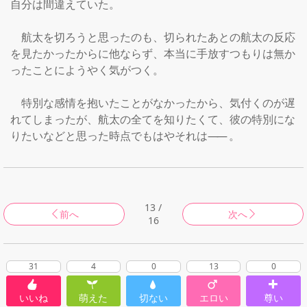
自分は間違えていた。

    航太を切ろうと思ったのも、切られたあとの航太の反応
を見たかったからに他ならず、本当に手放すつもりは無か
ったことにようやく気がつく。

　特別な感情を抱いたことがなかったから、気付くのが遅
れてしまったが、航太の全てを知りたくて、彼の特別にな
りたいなどと思った時点でもはやそれは
――
。

13 /
前へ
次へ
16
31
4
0
13
0
いいね
萌えた
切ない
エロい
尊い