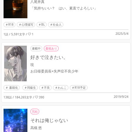
八尾井真
「気持ちいい？ はい、素直でよろしい」
R18
心理描写
BL
社会人
2025/5/4
1話 / 5,591文字
/
1
連載中
書籍あり
好きで泣きたい。
現
お日様委員長×失声症不良少年
書籍化
同級生
不良
わんこ
R18予定
2019/9/24
138話 / 184,265文字
/
390
完結
それは俺じゃない
高槻 悠