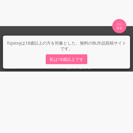
上に

fujossyについて
fujossyは18歳以上の方を対象とした、無料のBL作品投稿サイト
です。
運営会社
fujossy運営ブログ
私は18歳以上です
ヘルプ
お問い合わせ
ガイドライン
ガイドライン（投稿者）
ガイドライン（出版社）
初めての方に／安心安全への取り組み