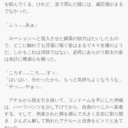
を睨んでくる。けれど、涙で潤んだ瞳には、威圧感がまる
でなかった。

「ふぅ……あぁ」

　ローションへと混入させた媚薬の効力はたいしたもの
で、どこに触れても淫蕩に喘ぐ姿はまるでＡＶ女優のよう
だ。しかもこれは演技ではない。必死にあらがう航太の姿
は余計に嗜虐心を煽った。

「ころす……ころ……すぅ」

「はいはい、分かったから、もっと気持ちよくなろうな」

「やっ……やぁっ」

　アナルから指を引き抜いて、コンドームを手にした伊織
は、ハーフパンツを少し下げてから、自身のペニスへ装着
する。そして、拘束された脚を掴んで大きく左右に割り開
き、さんざん解して熟れたアナルへと自身をピトリとあて
がった。
