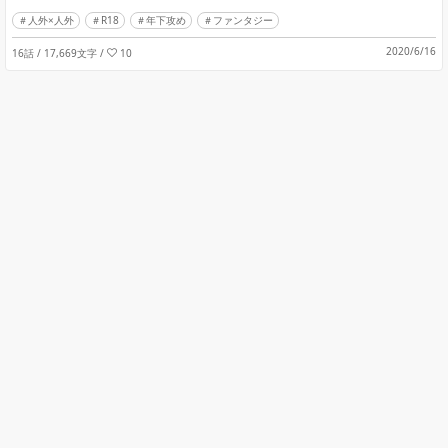
人外×人外
R18
年下攻め
ファンタジー
2020/6/16
16話 / 17,669文字
/
10