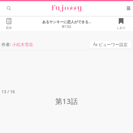
あるヤンキーに恋人ができる...
第13話
目次
しおり
作者:
小此木雪花
ビューワー設定
13 / 16
第13話