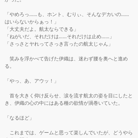
「やめろっ……も、ホント、むりぃ、そんなデカいの……
はいらないからぁっ！」

「大丈夫だよ。航太ならできる」

「ねがいだ、それだけは……それだけは止め……」

「さっさとヤれってさっき言ったの航太じゃん」

　笑みを浮かべて告げた伊織は、迷わず腰を奥へと進め
る。

「やっ、あ、アウッ！」

　首を大きく仰け反らせ、涙を流す航太の姿を目にしたと
き、伊織の心の中にはある種の欲情が渦巻いていた。

「なるほど」

　これまでは、ゲームと思って楽しんでいたが、どうやら