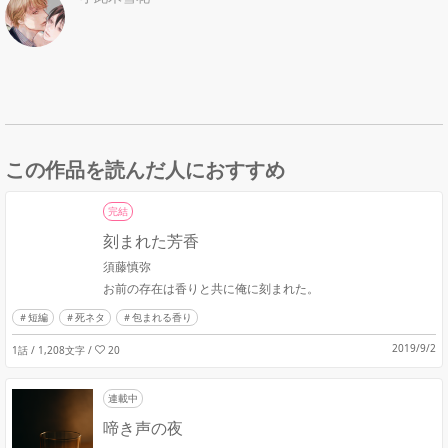
この作品を読んだ人におすすめ
完結
刻まれた芳香
須藤慎弥
お前の存在は香りと共に俺に刻まれた。
短編
死ネタ
包まれる香り
2019/9/2
1話 / 1,208文字
/
20
連載中
啼き声の夜