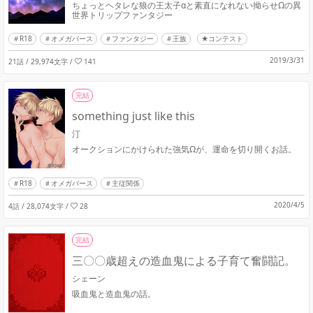
ちょっとヘタレな狼の王太子αと素直になれない拗らせΩの異
世界トリップファンタジー
R18
オメガバース
ファンタジー
王族
★コンテスト
2019/3/31
21話 / 29,974文字
/
141
完結
something just like this
汀
オークションにかけられた強気Ωが、運命を切り開くお話。
R18
オメガバース
主従関係
2020/4/5
4話 / 28,074文字
/
28
完結
三〇〇歳超えの造血鬼による子育て奮闘記。
シェーン
吸血鬼と造血鬼の話。