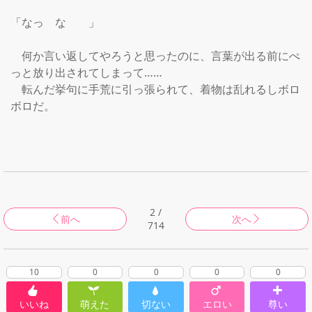
「なっ　な　　」

　何か言い返してやろうと思ったのに、言葉が出る前にぺ
っと放り出されてしまって……

　転んだ挙句に手荒に引っ張られて、着物は乱れるしボロ
ボロだ。

2 /
前へ
次へ
714
10
0
0
0
0
いいね
萌えた
切ない
エロい
尊い