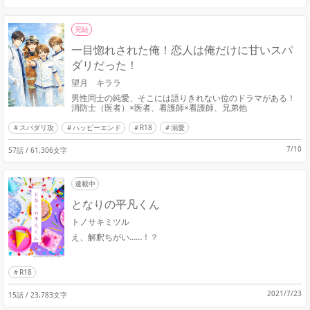
完結
一目惚れされた俺！恋人は俺だけに甘いスパ
ダリだった！
望月 キララ
男性同士の純愛、そこには語りきれない位のドラマがある！
消防士（医者）×医者、看護師×看護師、兄弟他
スパダリ攻
ハッピーエンド
R18
溺愛
7/10
57話 / 61,306文字
連載中
となりの平凡くん
トノサキミツル
え、解釈ちがい……！？
R18
2021/7/23
15話 / 23,783文字