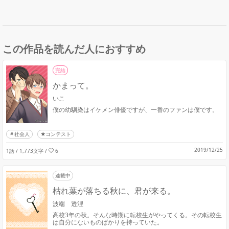
この作品を読んだ人におすすめ
完結
かまって。
いこ
僕の幼馴染はイケメン俳優ですが、一番のファンは僕です。
社会人
★コンテスト
2019/12/25
1話 / 1,773文字
/
6
連載中
枯れ葉が落ちる秋に、君が来る。
波端 透浬
高校3年の秋。そんな時期に転校生がやってくる。その転校生
は自分にないものばかりを持っていた。