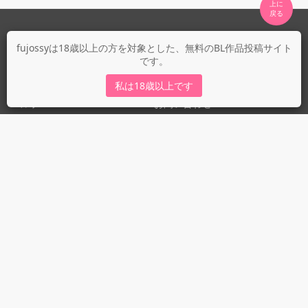
上に

fujossyについて
fujossyは18歳以上の方を対象とした、無料のBL作品投稿サイト
です。
運営会社
fujossy運営ブログ
私は18歳以上です
ヘルプ
お問い合わせ
ガイドライン
ガイドライン（投稿者）
ガイドライン（出版社）
初めての方に／安心安全への取り組み
fujossyをより楽しむために