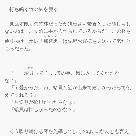
　打ち鳴る竹の林を戻る。

　見渡す限りの竹林だったが薄暗さも鬱蒼とした感じもし
ないのは、こまめに手が入れられているからだ。この林を
なちぐろ
通り抜け、オレ「
那智黒
」は先程お客様を見送って来たと
ころだった。

うむぎ
　『　　
蛤貝
って子……僕の事、気に入ってくれたか
な？』

　『可愛かったよね、蛤貝と話が出来て嬉しかったって伝
えてくれる？』

　『見送りが蛤貝だったらなぁ』

　『蛤貝は忙しかったのかな？』

　そう喋り続ける客を先導して歩くのは……なんとも言え