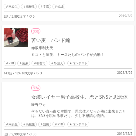
同級生
高校生
学園
短編
2019/2/9
2話 / 3,892文字
/
0
完結
苦い麦 バンド編
赤坂摩利支天
ミコトと凍夜、キースたちのバンドが始動！
R18
富豪
御曹司
外国人
★コンテスト
2025/8/29
143話 / 124,109文字
/
3
完結
女装レイヤー男子高校生、恋とSNSと思念体
匠野ワカ
何もない真っ白な空間で、思念体となった俺に出来ること
は、SNSを眺める事だけ。少し不思議な物語。
同級生
高校生
短編
R18
★コンテスト
2019/12/2
5話 / 9,990文字
/
30