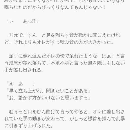
験が今までに全くなかったからで、しかも耳元でいきなり
喋られたのだからびっくりなんてもんじゃない！

「ぃ　　あっ⁉」

　耳元で、すん　と鼻を鳴らす音が微かに聞こえたけれ
ど、それよりもオレがすっ転ぶ音の方が大きかった。

　派手に倒れ込んだオレの傍で呆れたような「はぁ」と言
う溜息が零れ落ちて、不承不承と言った風を隠しもしない
手が差し出される。

「え　あ　　」

「早く立ち上がれ、聞きたいことがある」

「お、驚かす方がいけないと思いますっ」

　むぅっと口をひん曲げて言ってやると、オレに差し出さ
れていた手の動きが変わって、がしっと襟首を掴んで乱暴
に引きずり上げられた。
