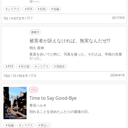
は……。
シリアス
R18
狂気
短編
2017/9/9
7話 / 4,927文字
/
7
連載中
被害者が訴えなければ、無実なんだぜ!?
明久 亜伸
夜道を歩いてた時に、写真を撮った。その人は、学校の先輩
だった。
R18
年の差
シリアス
高校生
2024/4/18
10話 / 10,136文字
/
0
完結
Time to Say Good-Bye
青谷ハルキ
別れることを決めたふたりの最後の日。
短編
シリアス
切ない