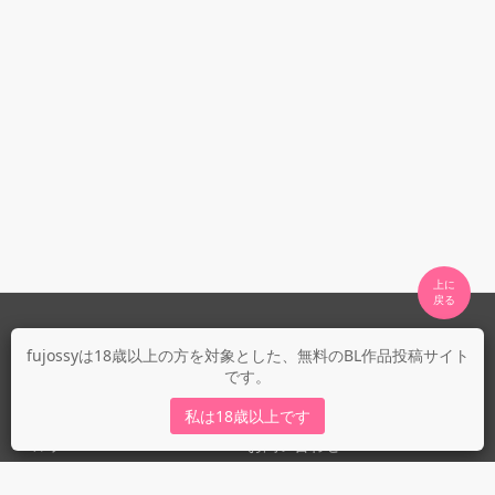
上に

fujossyについて
fujossyは18歳以上の方を対象とした、無料のBL作品投稿サイト
です。
運営会社
fujossy運営ブログ
私は18歳以上です
ヘルプ
お問い合わせ