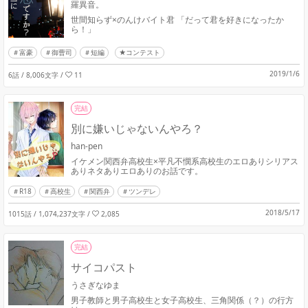
羅異音。
世間知らず×のんけバイト君 「だって君を好きになったか
ら！」
富豪
御曹司
短編
★コンテスト
2019/1/6
6話 / 8,006文字
/
11
完結
別に嫌いじゃないんやろ？
han-pen
イケメン関西弁高校生×平凡不憫系高校生のエロありシリアス
ありネタありエロありのお話です。
R18
高校生
関西弁
ツンデレ
2018/5/17
1015話 / 1,074,237文字
/
2,085
完結
サイコパスト
うさぎなゆま
男子教師と男子高校生と女子高校生、三角関係（？）の行方