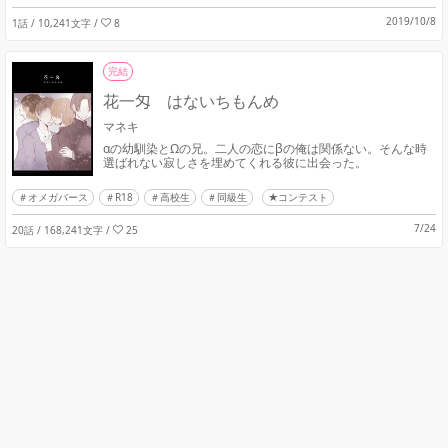
2019/10/8
1話 / 10,241文字
/
8
完結
花一匁 はないちもんめ
マネキ
αの幼馴染とΩの兄。二人の恋にβの俺は関係ない。そんな時
選ばれない寂しさを埋めてくれる彼に出会った。
オメガバース
R18
高校生
同級生
★コンテスト
7/24
20話 / 168,241文字
/
25