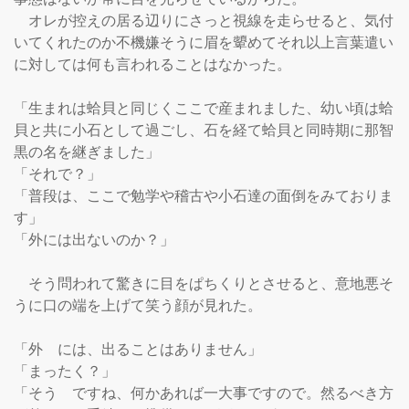
　オレが控えの居る辺りにさっと視線を走らせると、気付
いてくれたのか不機嫌そうに眉を顰めてそれ以上言葉遣い
に対しては何も言われることはなかった。

「生まれは蛤貝と同じくここで産まれました、幼い頃は蛤
貝と共に小石として過ごし、石を経て蛤貝と同時期に那智
黒の名を継ぎました」

「それで？」

「普段は、ここで勉学や稽古や小石達の面倒をみておりま
す」

「外には出ないのか？」

　そう問われて驚きに目をぱちくりとさせると、意地悪そ
うに口の端を上げて笑う顔が見れた。

「外　には、出ることはありません」

「まったく？」

「そう　ですね、何かあれば一大事ですので。然るべき方