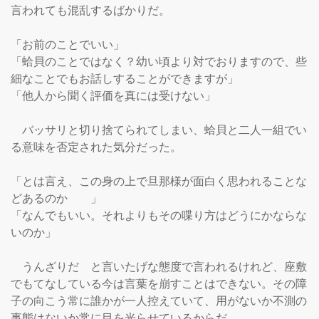
言われても混乱するばかりだ。

「お前のことでいい」

「蛤貝のことではなく？幼い頃より対でおりますので、些
細なことでもお話しすることができますが」

「他人から聞く評価を真には受けない」

　バッサリと切り捨てられてしまい、蛤貝と二人一組でい
る意味を否定された気分だった。

「とは言え、この身の上で旦那様が面白く思われることな
どあるのか　　」

「なんでもいい。それよりもその喋り方はどうにかならな
いのか」

　うんざりだ　と言いたげな態度で言われるけれど、座敷
でもてなしている今は言葉を崩すことはできない。その障
子の向こう常に誰かが一人控えていて、用がないか不測の
事態はないか常に目を光らせているからだ。
