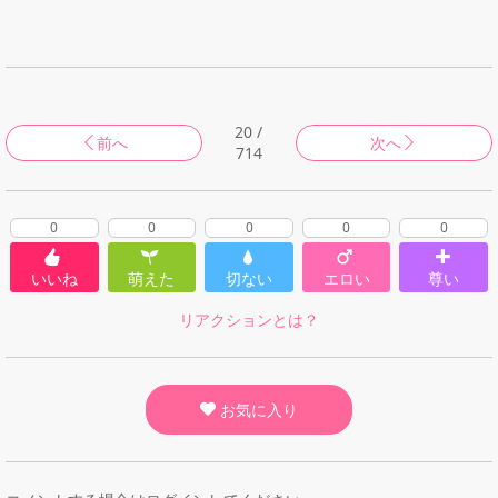
20 /
前へ
次へ
714
0
0
0
0
0
いいね
萌えた
切ない
エロい
尊い
リアクションとは？
お気に入り