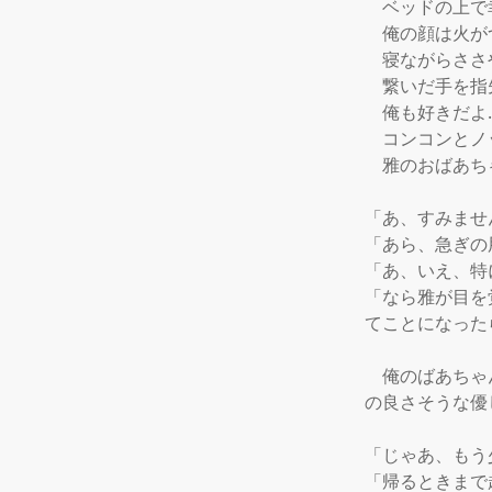
　ベッドの上で
　俺の顔は火が
　寝ながらささ
　繋いだ手を指
　俺も好きだよ…
　コンコンとノ
　雅のおばあち
「あ、すみませ
「あら、急ぎの
「あ、いえ、特に
「なら雅が目を
てことになった
　俺のばあちゃ
の良さそうな優
「じゃあ、もう
「帰るときまで