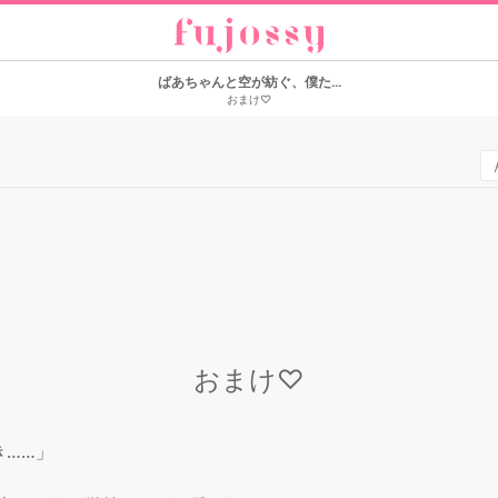
ばあちゃんと空が紡ぐ、僕た...
おまけ♡
おまけ♡
……」
