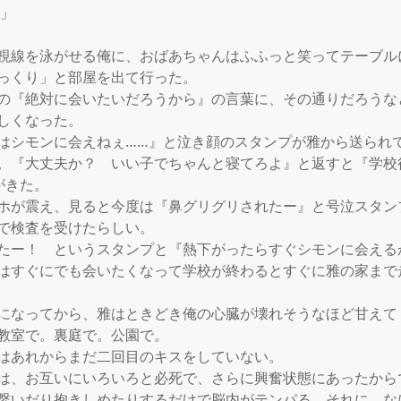
」

視線を泳がせる俺に、おばあちゃんはふふっと笑ってテーブル
っくり」と部屋を出て行った。

の『絶対に会いたいだろうから』の言葉に、その通りだろうな
しくなった。

はシモンに会えねぇ……』と泣き顔のスタンプが雅から送られ
。『大丈夫か？　いい子でちゃんと寝てろよ』と返すと『学校
きた。

ホが震え、見ると今度は『鼻グリグリされたー』と号泣スタン
で検査を受けたらしい。

たー！　というスタンプと『熱下がったらすぐシモンに会える
はすぐにでも会いたくなって学校が終わるとすぐに雅の家まで走
になってから、雅はときどき俺の心臓が壊れそうなほど甘えて
教室で。裏庭で。公園で。

はあれからまだ二回目のキスをしていない。

は、お互いにいろいろと必死で、さらに興奮状態にあったから
繋いだり抱きしめたりするだけで脳内がテンパる。それに、な