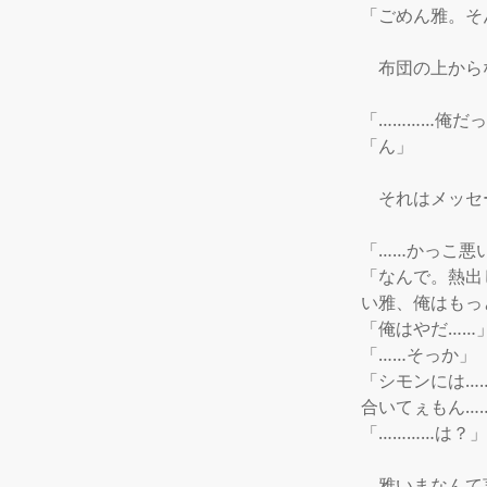
「ごめん雅。そ
　布団の上から
「…………俺だっ
「ん」

　それはメッセ
「……かっこ悪
「なんで。熱出
い雅、俺はもっ
「俺はやだ……」
「……そっか」

「シモンには…
合いてぇもん……
「…………は？」

　雅いまなんて