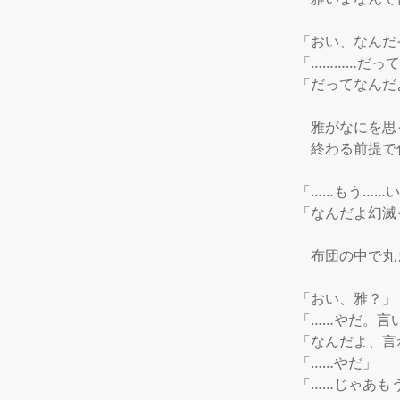
「おい、なんだ
「…………だって
「だってなんだよ
　雅がなにを思
　終わる前提で
「……もう……
「なんだよ幻滅
　布団の中で丸
「おい、雅？」

「……やだ。言い
「なんだよ、言
「……やだ」

「……じゃあも