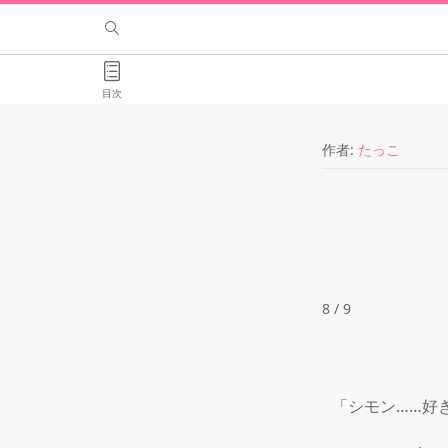
目次
作者:
たっこ
8 / 9
「シモン……好き