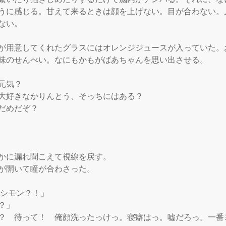
うに感じる。甘えて来るときは顔を上げない。目が合わない。
ない。

が用意してくれたグラスにはオレンジジュースが入っていた。
味のせんべい。なにもかもがばあちゃんを思い出させる。

元気？　

大好きなかりんとう、そっちにはある？　

だめだぞ？

かに漏れ聞こえて視線を戻す。

が開いて瞳が合わさった。

シモン？！」

」

？　待って！　俺顔洗ったっけっ。寝癖はっ。嘘だろっ。一番