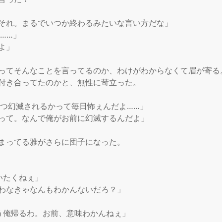
それ。まるでいつか終わるみたいな言い方だな」

……」

」

ってそんなことを言ってるのか、わけがわからなくて眉が寄る。
付き合ってたのかと、無性に苛立った。

いつ幻滅されるかって毎日怖ぇんだよ……」

って。なんで俺がお前に幻滅するんだよ」

まってる雅がさらに団子になった。

たくねぇ」

わなきゃなんもわかんないだろ？」

う俺帰るわ。お前、意味わかんねぇ」
