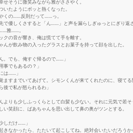
幸せそうに微笑みながら雅がささやく。

ついたようにボッと熱くなった。

やくの……反則だって……っ。

先で優しくさすると「ん……」と声を漏らしぎゅっとにぎり返さ
…雅……。

ックの音が響き、俺は慌てて手を離す。

ゃんが飲み物の入ったグラスとお菓子を持って顔を出した。

ん。でも、俺すぐ帰るので……」

用事でもあるの？」

は……」

覚ますまでいてあげて。シモンくんが来てくれたのに、寝てる
ら後で私が怒られるわ」

んよりも少しふっくらとして白髪も少ない。それに元気で若そ
しい笑顔に、ばあちゃんを思い出して鼻の奥がツンとする。

少しだけ……」

起きなかったら、たたいて起こしてね。絶対会いたいだろうから