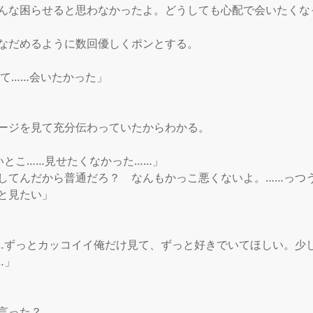
んな困らせると思わなかったよ。どうしても心配で会いたくなっ
なだめるように数回優しくポンとする。

て……会いたかった」

ージを見て充分伝わっていたからわかる。

いとこ……見せたくなかった……」

してんだから普通だろ？　なんもかっこ悪くないよ。……っつ
と見たい」



…ずっとカッコイイ俺だけ見て、ずっと好きでいてほしい。少
」

言った？
