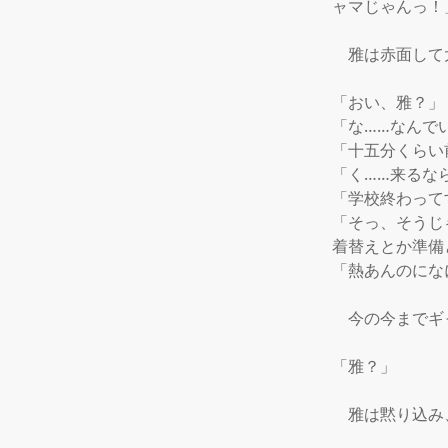
ャマじゃんっ！」
　雅は赤面して
「おい、雅？」

「な……なんで
「十五分くらい
「く……来るな
「学校終わって
「そっ、そうじ
着替えとか準備
「熱あんのにな
　今の今までギ
「雅？」

　雅は黙り込み