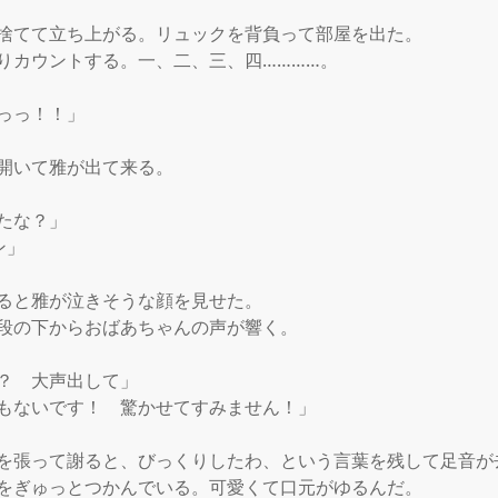
捨てて立ち上がる。リュックを背負って部屋を出た。

りカウントする。一、二、三、四…………。

っっ！！」

開いて雅が出て来る。

たな？」

」

ると雅が泣きそうな顔を見せた。

段の下からおばあちゃんの声が響く。

？　大声出して」

もないです！　驚かせてすみません！」

を張って謝ると、びっくりしたわ、という言葉を残して足音が去
をぎゅっとつかんでいる。可愛くて口元がゆるんだ。
