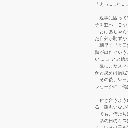
「えっ……と……
　返事に困って
子を並べ「ごゆ
　おばあちゃん
た自分が恥ずか
　朝早く『今日
熱が出たという
い……』と返信が
　昼にまたスマ
かと思えば病院
　その後、やっ
ッセージに、俺
　付き合うよう
る。誰もいない
　でも、俺たち
　あの日のキス
う。いまは手を