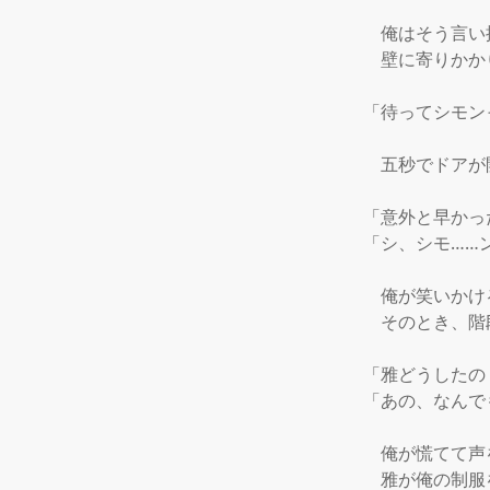
　俺はそう言い
　壁に寄りかか
「待ってシモン
　五秒でドアが
「意外と早かっ
「シ、シモ……ン
　俺が笑いかけ
　そのとき、階
「雅どうしたの
「あの、なんで
　俺が慌てて声
　雅が俺の制服