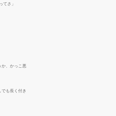
てさ」

うか、かっこ悪
しでも長く付き