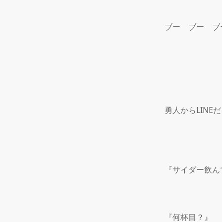
ブー　ブー　ブー
勇人からLINEだ

『サイダー飲ん
『何杯目？』
