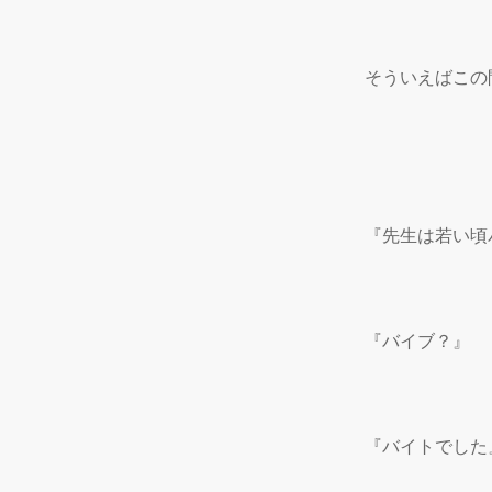
そういえばこの間
『先生は若い頃
『バイブ？』

『バイトでした』