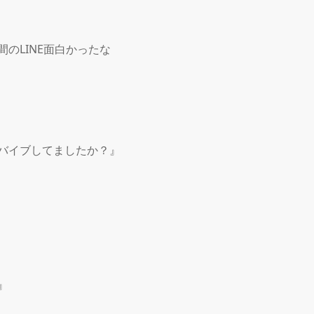
のLINE面白かったな

バイブしてましたか？』


