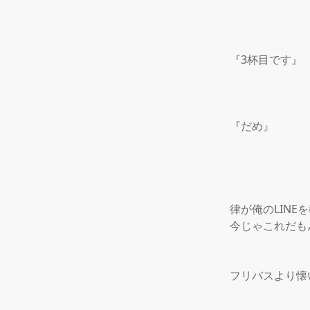
『3杯目です』

『だめ』

律が俺のLIN
今じゃこれだも
フリバスより懐