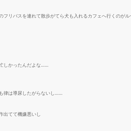
のフリバスを連れて散歩がてら犬も入れるカフェへ行くのがルー
忙しかったんだよな……

も律は導尿したがらないし……

作出てて機嫌悪いし
