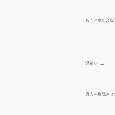
もうアホだよな
退院か……

勇人を退院させ