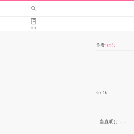
目次
作者:
はな
6 / 16
当直明け……
