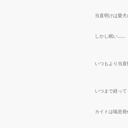
当直明けは愛犬
しかし眠い……

いつもより当直
いつまで経って
カイトは喘息発