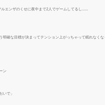
フルエンザのくせに夜中まで2人でゲームしてるし……

う明確な目標が決まってテンション上がっちゃって眠れなくな
ン

おいで」
