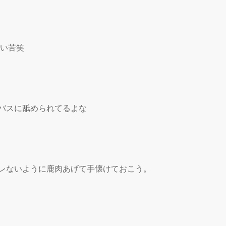
い苦笑

バスに舐められてるよな

レないように鹿肉あげて手懐けておこう。
