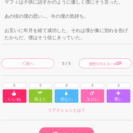
マフィは子供に話すかのように優しく僕にそう言った。

あの頃の僕の思い...、今の僕の気持ち。

お互いに年月を経て成功した、それは僕が奏に別れを告げ
たからだ、僕はそう信じきっていた。
前へ
5 / 5
感想を伝える！
0
0
0
0
0
いいね
萌えた
切ない
エロい
尊い
リアクションとは？