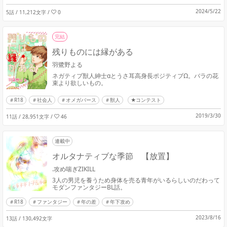
2024/5/22
5話 / 11,212文字
/
0
完結
残りものには縁がある
羽鷺野よる
ネガティブ獣人紳士αとうさ耳高身長ポジティブΩ。バラの花
束より欲しいもの。
R18
社会人
オメガバース
獣人
★コンテスト
2019/3/30
11話 / 28,951文字
/
46
連載中
オルタナティブな季節 【放置】
.攻め喘ぎZIKILL
3人の男児を養うため身体を売る青年がいるらしいのだわって
モダンファンタジーBL話。
R18
ファンタジー
年の差
年下攻め
2023/8/16
13話 / 130,492文字