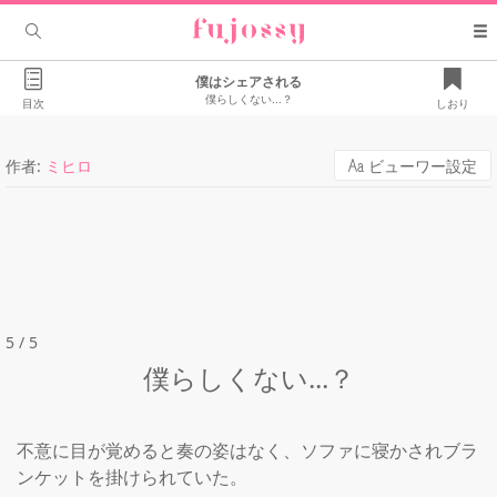
僕はシェアされる
僕らしくない...？
目次
しおり
作者:
ミヒロ
ビューワー設定
5 / 5
僕らしくない...？
不意に目が覚めると奏の姿はなく、ソファに寝かされブラ
ンケットを掛けられていた。
