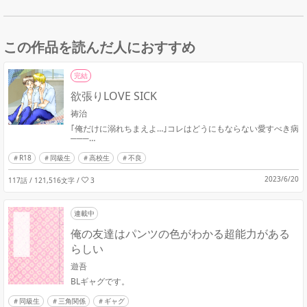
この作品を読んだ人におすすめ
完結
欲張りLOVE SICK
祷治
｢俺だけに溺れちまえよ…｣コレはどうにもならない愛すべき病
───…
R18
同級生
高校生
不良
2023/6/20
117話 / 121,516文字
/
3
連載中
俺の友達はパンツの色がわかる超能力がある
らしい
遊吾
BLギャグです。
同級生
三角関係
ギャグ