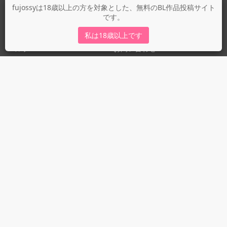
fujossyについて
fujossyは18歳以上の方を対象とした、無料のBL作品投稿サイト
です。
運営会社
fujossy運営ブログ
私は18歳以上です
ヘルプ
お問い合わせ
ガイドライン
ガイドライン（投稿者）
ガイドライン（出版社）
初めての方に／安心安全への取り組み
fujossyをより楽しむために
利用規約とプライバシー
利用規約
プライバシーポリシー