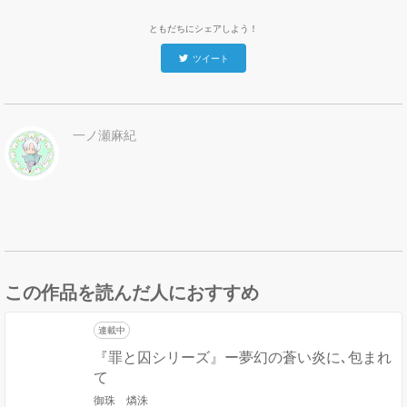
ともだちにシェアしよう！
ツイート
一ノ瀬麻紀
この作品を読んだ人におすすめ
連載中
『罪と囚シリーズ』ー夢幻の蒼い炎に､包まれ
て
御珠 燐洙