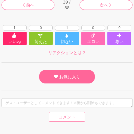
39 /
前へ
次へ
88
1
0
1
0
0
いいね
萌えた
切ない
エロい
尊い
リアクションとは？
お気に入り
コメント