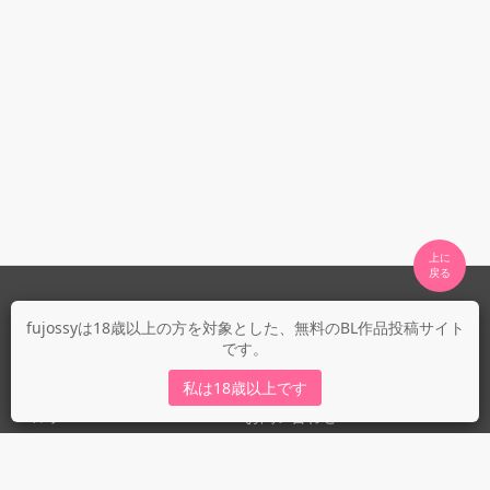
上に

fujossyについて
fujossyは18歳以上の方を対象とした、無料のBL作品投稿サイト
です。
運営会社
fujossy運営ブログ
私は18歳以上です
ヘルプ
お問い合わせ