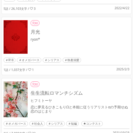
2022/4/22
5話 / 26,103文字
/
3
完結
月光
ryon*
R18
オメガバース
シリアス
執着溺愛
2025/2/3
1話 / 1,037文字
/
1
完結
生生流転ロマンチシズム
ヒフミトーヤ
恋に夢見るひきこもりΩと本能に従うリアリストαの予期せぬ
恋のはじまり
オメガバース
社会人
シリアス
短編
★コンテスト
2021/10/23