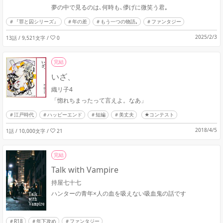
夢の中で見るのは､何時も､儚げに微笑う君｡
『罪と囚シリーズ』
年の差
もう一つの物語｡
ファンタジー
2025/2/3
13話 / 9,521文字
/
0
完結
いざ、
織リ子4
「惚れちまったって言えよ。なあ」
江戸時代
ハッピーエンド
短編
美丈夫
★コンテスト
2018/4/5
1話 / 10,000文字
/
21
完結
Talk with Vampire
持屋七十七
ハンターの青年×人の血を吸えない吸血鬼の話です
R18
年下攻め
ファンタジー