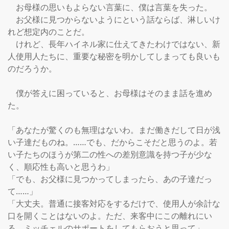
　お母様の思いもよらない言葉に、僕は言葉を失った。

　お父様に見つからないようにという話ならば、淋しいけ
れど想定内のことだ。

　けれど、長年ハイネル家に仕えてきたわけではない、新
人使用人たちに、重要な秘密を明かしてしまっても良いも
のだろうか。

　僕が答えに困っていると、お母様はそのまま話を進め
た。

「あなたが驚くのも無理はないわ。まだ働きだして日が浅
い子達だものね。……でも、だからこそだと思うのよ。若
い子たちのほうが第二の性への差別意識を持つ子が少な
く、順応性も高いと思うわ」

「でも、お父様に見つかってしまったら、あの子達だっ
て……」

「大丈夫。普通に接客対応をするだけで、使用人が余計な
口を開くことはないのよ。ただ、来客中にこの離れにい
る、ミッチェルのサポートをしてもらおうと思って」
