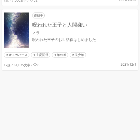
1話 / 7,000文字
/
32
連載中
呪われた王子と人間嫌い
ノラ
呪われた王子のお世話係はじめました
オメガバース
主従関係
年の差
美少年
2021/12/1
12話 / 61,035文字
/
8