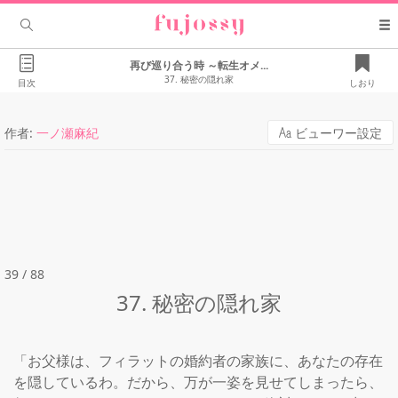
再び巡り合う時 ～転生オメ...
37. 秘密の隠れ家
目次
しおり
作者:
一ノ瀬麻紀
ビューワー設定
39 / 88
37. 秘密の隠れ家
「お父様は、フィラットの婚約者の家族に、あなたの存在
を隠しているわ。だから、万が一姿を見せてしまったら、