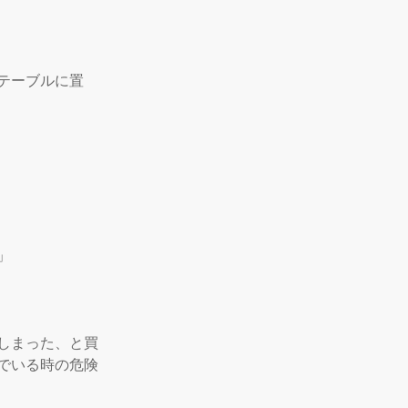
テーブルに置


しまった、と買
でいる時の危険