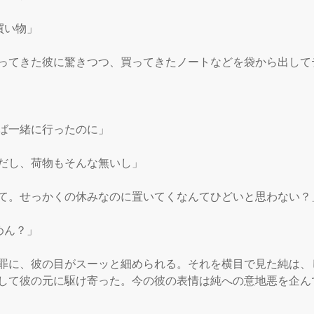
い物」

ってきた彼に驚きつつ、買ってきたノートなどを袋から出して
ば一緒に行ったのに」

だし、荷物もそんな無いし」

て。せっかくの休みなのに置いてくなんてひどいと思わない？」
ん？」

罪に、彼の目がスーッと細められる。それを横目で見た純は、
して彼の元に駆け寄った。今の彼の表情は純への意地悪を企ん