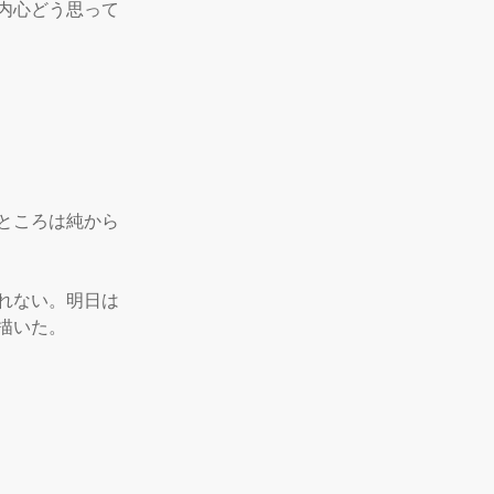
内心どう思って
ところは純から
れない。明日は
いた。
