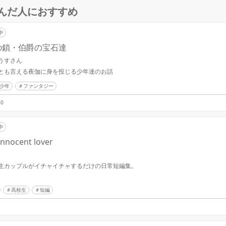
んだ人におすすめ
中
の鎖・伯爵の宝石達
うすさん
とも言える夜伽に身を投じる少年達のお話
少年
ファンタジー
40
中
innocent lover
生カップルがイチャイチャするだけの日常短編集。
高校生
短編