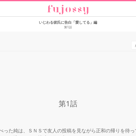
いじわる彼氏に告白「愛してる」編
第1話
第1話
べった純は、ＳＮＳで友人の投稿を見ながら正和の帰りを待っ