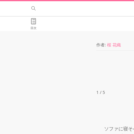
目次
作者:
桜 花織
1 / 5
　ソファに寝そ