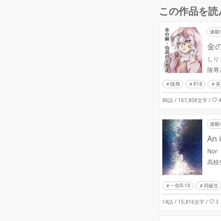
この作品を読
連載
金
しり
陵辱
陵辱
R18
美
86話 / 167,808文字
/
連載
An 
Nor
高校
一部R-18
同級生
14話 / 15,816文字
/
3