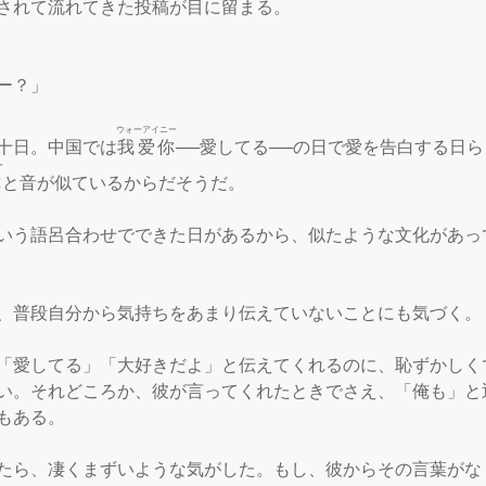
されて流れてきた投稿が目に留まる。

ー？」

ウォーアイニー
十日。中国では
我爱你
──愛してる──の日で愛を告白する日
ー
你
と音が似ているからだそうだ。

いう語呂合わせでできた日があるから、似たような文化があっ
、普段自分から気持ちをあまり伝えていないことにも気づく。

「愛してる」「大好きだよ」と伝えてくれるのに、恥ずかしく
い。それどころか、彼が言ってくれたときでさえ、「俺も」と
もある。

たら、凄くまずいような気がした。もし、彼からその言葉がな