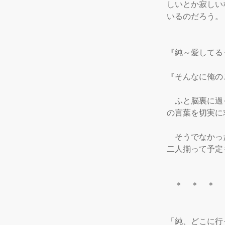
しいとか寂しい
いるのだろう。

『純～愛してる
『そんなに俺の
　ふと脳裏に過
の言葉を切実に
　そうでなかっ
二人揃って予定
　＊　＊　＊

「純、どこに行