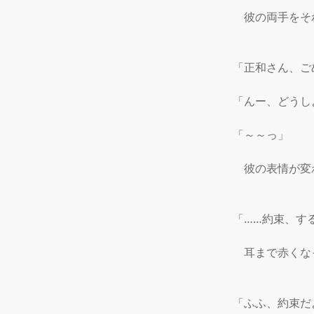
　彼の両手をそ
「正和さん、ご
「んー、どうし
「～～っ」

　彼の表情が変
「……約束、する
　耳まで赤くな
「ふふ、約束だよ