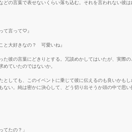
などの言葉で表せないくらい落ち込む。それを言われない彼は
って言って♡』

こと大好きなの？　可愛いね』

った彼の言葉にどきりとする。冗談めかしてはいたが、実際の
求めていたのではないか。

たとしても、このイベントに乗じて彼に伝えるのも良いかもし
もない。純は密かに決心して、どう切り出そうか頭の中で思い描
ってたの？」
