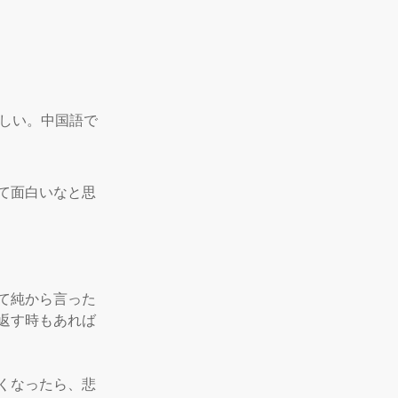
らしい。中国語で
て面白いなと思
て純から言った
返す時もあれば
くなったら、悲