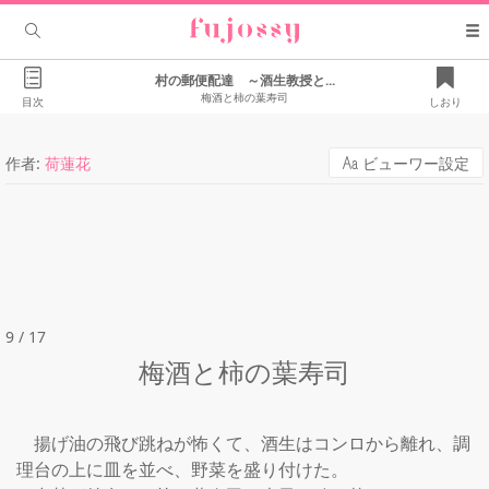
村の郵便配達 ～酒生教授と...
梅酒と柿の葉寿司
目次
しおり
作者:
荷蓮花
ビューワー設定
9 / 17
梅酒と柿の葉寿司
　揚げ油の飛び跳ねが怖くて、酒生はコンロから離れ、調
理台の上に皿を並べ、野菜を盛り付けた。
