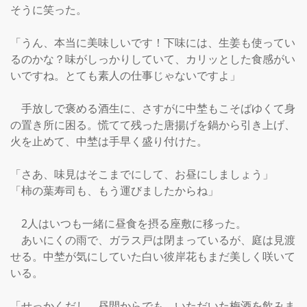
そうに笑った。

「うん、本当に美味しいです！下味には、生姜も使ってい
るのかな？味がしっかりしていて、カリッとした食感がい
いですね。とても素人の仕事じゃないですよ」

　手放しで褒める酒生に、さすがに中埜もこそばゆくて身
の置き所に困る。慌てて残った唐揚げを鍋から引き上げ、
火を止めて、中埜は手早く盛り付けた。

「さあ、味見はそこまでにして、お昼にしましょう」

「柿の葉寿司も、もう運びましたからね」

　2人はいつも一緒に昼食を摂る座敷に移った。

　あいにくの雨で、ガラス戸は閉まっているが、庭は見渡
せる。中埜が気にしていた白い彼岸花もまだ美しく咲いて
いる。

「せっかくだし、昼間からでも、いただいた梅酒を飲みま