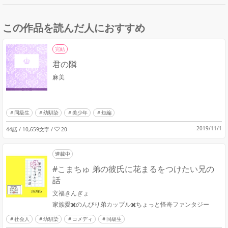
この作品を読んだ人におすすめ
完結
君の隣
麻美
同級生
幼馴染
美少年
短編
2019/11/1
44話 / 10,659文字
/
20
連載中
#こまちゅ 弟の彼氏に花まるをつけたい兄の
話
文福きんぎょ
家族愛✖️のんびり弟カップル✖️ちょっと怪奇ファンタジー
社会人
幼馴染
コメディ
同級生