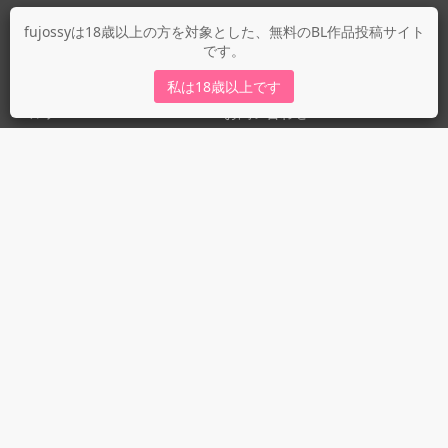
fujossyについて
fujossyは18歳以上の方を対象とした、無料のBL作品投稿サイト
です。
運営会社
fujossy運営ブログ
私は18歳以上です
ヘルプ
お問い合わせ
ガイドライン
ガイドライン（投稿者）
ガイドライン（出版社）
初めての方に／安心安全への取り組み
fujossyをより楽しむために
利用規約とプライバシー