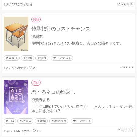
2024/1/30
1話 / 927文字
/
0
完結
修学旅行のラストチャンス
湯瀬木
修学旅行に行きたくない根暗と、楽しみな陽キャです。
同級生
短編
現代
★コンテスト
2022/2/7
1話 / 4,759文字
/
2
完結
恋するネコの恩返し
羽鷺野よる
「一昨日助けていただいた猫です」 お人よし？リーマン×恩
返しにきたネコ？
R18
社会人
短編
攻め視点
★コンテスト
2020/5/23
10話 / 14,654文字
/
16