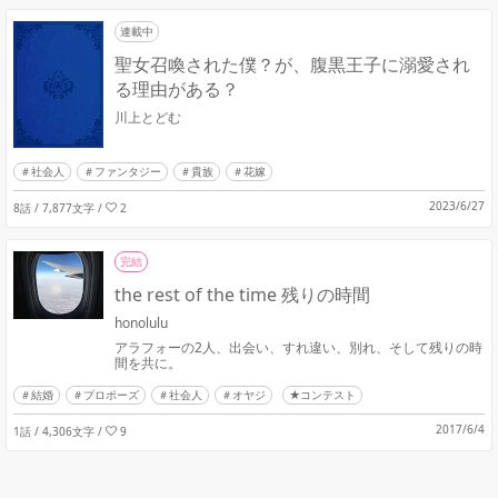
連載中
聖女召喚された僕？が、腹黒王子に溺愛され
る理由がある？
川上とどむ
社会人
ファンタジー
貴族
花嫁
2023/6/27
8話 / 7,877文字
/
2
完結
the rest of the time 残りの時間
honolulu
アラフォーの2人、出会い、すれ違い、別れ、そして残りの時
間を共に。
結婚
プロポーズ
社会人
オヤジ
★コンテスト
2017/6/4
1話 / 4,306文字
/
9