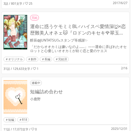
2017/6/27
3話 / 801文字
/
25
完結
運命に惑うケモミミBL♂ハイスペ愛情深🐺×恋
歴難美人オネェ🐱『ロドンのキセキ🌹翠玉の
ケエス』
醇辰◍JUNTATSU🍶スタンプ等感謝✨
「だからオオカミは嫌いなのよ……」――運命に弄ばれたオセ
ロットと心優しいオオカミが紡ぐ恋と愛のケエス
オリジナル
創作
長編
完結済
2/16
31話 / 129,633文字
/
1
連載中
短編詰め合わせ
小鹿野
短編
R18
2025/12/31
11話 / 17,073文字
/
0