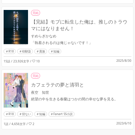
完結
【完結】モブに転生した俺は、推しのトラウ
マにはなりません！
すめらぎかなめ
「執着されるのは俺じゃないです！」
R18
幼馴染
貴族
短編
2025/8/30
15話 / 23,926文字
/
10
完結
カフェラテの夢と清羽と
夜空 知世
絶望の中を生きる春蘭はつかの間の幸せな夢を見る。
R18
切ない
短編
Fanart SS小説
2023/6/10
1話 / 4,656文字
/
2