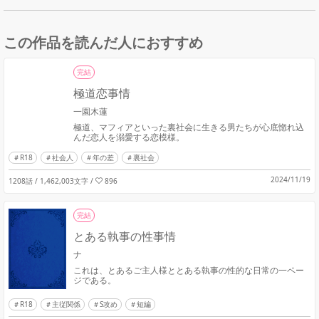
この作品を読んだ人におすすめ
完結
極道恋事情
一園木蓮
極道、マフィアといった裏社会に生きる男たちが心底惚れ込
んだ恋人を溺愛する恋模様。
R18
社会人
年の差
裏社会
2024/11/19
1208話 / 1,462,003文字
/
896
完結
とある執事の性事情
ナ
これは、とあるご主人様ととある執事の性的な日常の一ペー
ジである。
R18
主従関係
S攻め
短編