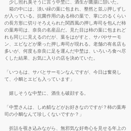
　少し照れ臭そうに言う中埜に、酒生が鷹揚に頷いた。

　箱の中には、淡い緑の葉に包まれ、整然と並ぶ押しずし
が入っている。抗菌作用のある柿の葉で、掌にのるくらい
の長方形に切りそろえられた関西風の押し寿司を包んだ柿
の葉寿司は、奈良の名産品だ。見た目は柿の葉に包まれど
れも同じに見えるのだが、葉をはがすと、サバやサーモ
ン、エビなどが乗った押し寿司が現れる。老舗の有名店も
多いが、何度も奈良に足を運んだ中埜は、いろいろ食べ尽
くした結果、お気に入りの店を決めていた。

「いつもは、サバとサーモンなんですが、今日は奮発し
て、小鯛とエビも入っています」

　嬉しそうな中埜に、酒生も破顔する。

「中埜さんは、しめ鯖などがお好きなのですが？柿の葉寿
司の小鯛なんて珍しくないですか？」

　折詰を覗き込みながら、無邪気な好奇心を見せる年上の