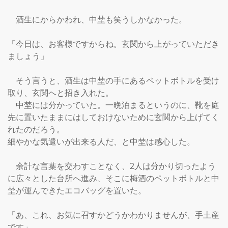
　酒生にからかわれ、中埜も笑うしかなかった。

「今日は、お客様ですからね。玄関から上がっていただき
ましょう」

　そう言うと、酒生は中埜の手にあるペットボトルを受け
取り、玄関へと招き入れた。

　中埜には分かっていた。一晩泊まるというのに、靴を庭
先に置いたままにはしておけないために玄関から上げてく
れたのだろう。

細やかな気遣いが出来る人だ、と中埜は感心した。

　余計な言葉を交わすことなく、2人は分かり切ったよう
に広々とした台所へ進み、そこに梅酒のペットボトルと中
埜が運んできたエコバッグを置いた。

「あ、これ、お気に召すかどうかわかりませんが、手土産
です」
