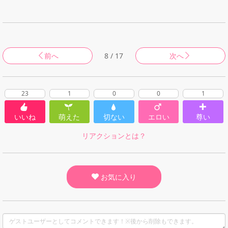
前へ
8 / 17
次へ
23
1
0
0
1
いいね
萌えた
切ない
エロい
尊い
リアクションとは？
お気に入り