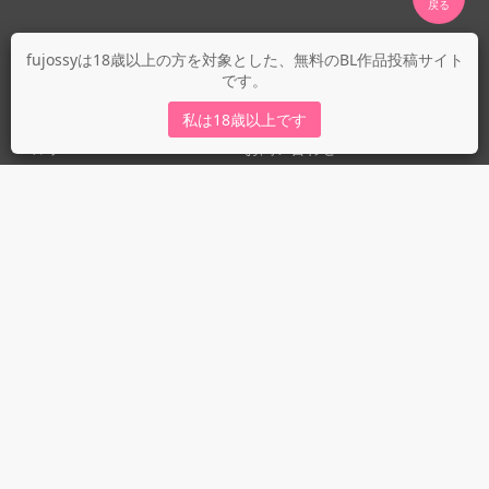
fujossyについて
fujossyは18歳以上の方を対象とした、無料のBL作品投稿サイト
です。
運営会社
fujossy運営ブログ
私は18歳以上です
ヘルプ
お問い合わせ
ガイドライン
ガイドライン（投稿者）
ガイドライン（出版社）
初めての方に／安心安全への取り組み
fujossyをより楽しむために
利用規約とプライバシー