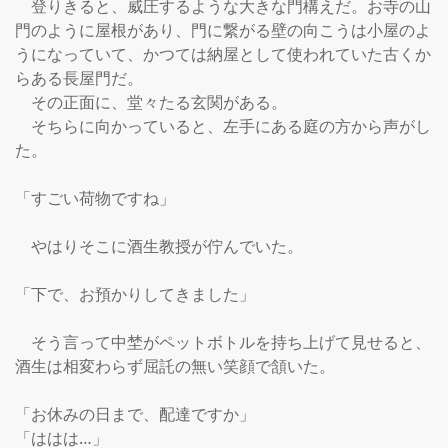
　登りきると、威圧するような大きな門構えだ。お寺の山
門のように屋根があり、門に繋がる壁の向こうは小屋のよ
うになっていて、かつては納屋として使われていた古くか
らある長屋門だ。

　その正面に、堂々たる玄関がある。

　そちらに向かっていると、左手にある庭の方から声がし
た。

「すごい荷物ですね」

　やはりそこに酒生教授が佇んでいた。

「下で、お預かりしてきました」

　そう言って中埜がペットボトルを持ち上げて見せると、
酒生は相変わらず屈託の無い笑顔で頷いた。

「お休みの日まで、配達ですか」

「ははは…」
