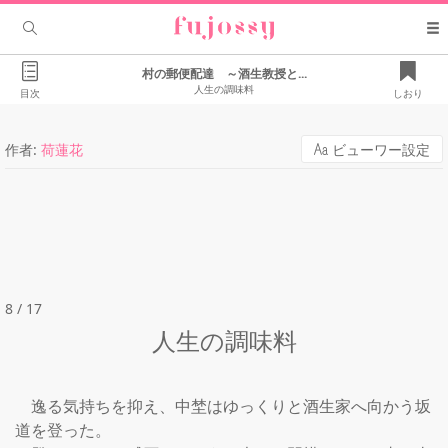
村の郵便配達 ～酒生教授と...
人生の調味料
目次
しおり
作者:
荷蓮花
ビューワー設定
8 / 17
人生の調味料
　逸る気持ちを抑え、中埜はゆっくりと酒生家へ向かう坂
道を登った。
