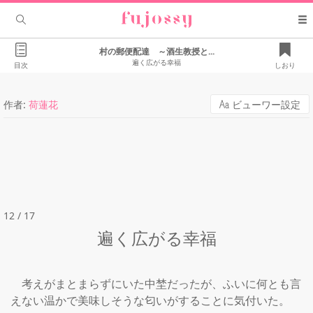
村の郵便配達 ～酒生教授と...
遍く広がる幸福
目次
しおり
作者:
荷蓮花
ビューワー設定
12 / 17
遍く広がる幸福
　考えがまとまらずにいた中埜だったが、ふいに何とも言
えない温かで美味しそうな匂いがすることに気付いた。
