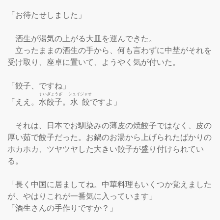
「お待たせしました」

　酒生が湯気の上がる大皿を運んできた。

　立ったままの酒生の手から、何も言わずに中埜がそれを
受け取り、座卓に置いて、ようやく気が付いた。

「餃子、ですね」

すいぎょうざ
シュイジャオ
「ええ。
水餃子
。
水餃
ですよ」

　それは、日本でお馴染みの薄皮の焼餃子ではなく、皮の
厚い茹で餃子だった。お鍋のお湯から上げられたばかりの
ホカホカ、ツヤツヤした大きい餃子が盛り付けられてい
る。

「長く中国に居ましてね。中華料理もいくつか覚えました
が、やはりこれが一番気に入っています」

「酒生さんの手作りですか？」
