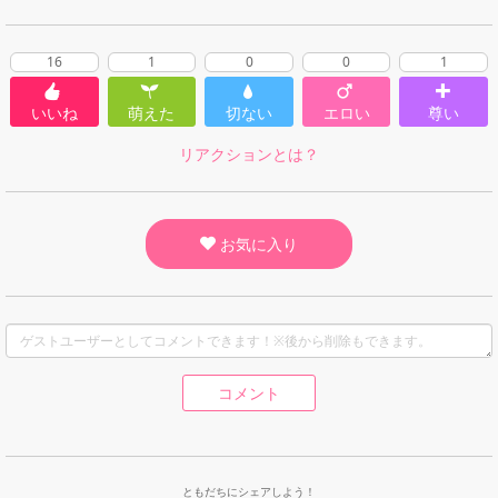
16
1
0
0
1
いいね
萌えた
切ない
エロい
尊い
リアクションとは？
お気に入り
コメント
ともだちにシェアしよう！