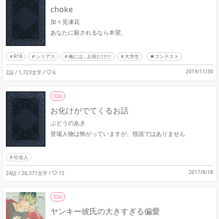
choke
加々見凍花
あなたに殺されるなら本望。
R18
シリアス
俺には…お前だけだ
大学生
★コンテスト
2019/11/30
2話 / 1,723文字
/
6
完結
お化けがでてくるお話
ぶどうのあき
登場人物は怖がっていますが、怪談ではありません
社会人
2017/8/18
24話 / 26,371文字
/
15
完結
ヤンキー彼氏の大きすぎる偏愛