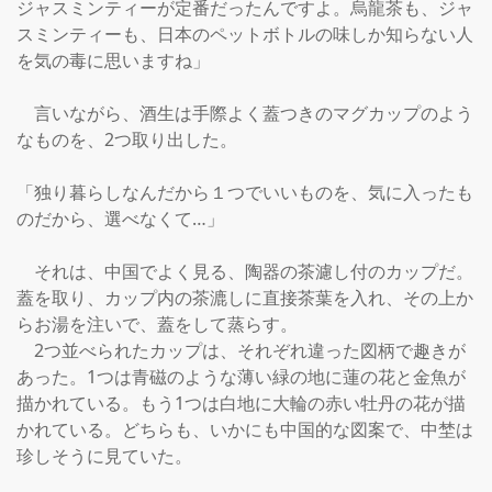
ジャスミンティーが定番だったんですよ。烏龍茶も、ジャ
スミンティーも、日本のペットボトルの味しか知らない人
を気の毒に思いますね」

　言いながら、酒生は手際よく蓋つきのマグカップのよう
なものを、2つ取り出した。

「独り暮らしなんだから１つでいいものを、気に入ったも
のだから、選べなくて…」

　それは、中国でよく見る、陶器の茶濾し付のカップだ。
蓋を取り、カップ内の茶漉しに直接茶葉を入れ、その上か
らお湯を注いで、蓋をして蒸らす。

　2つ並べられたカップは、それぞれ違った図柄で趣きが
あった。1つは青磁のような薄い緑の地に蓮の花と金魚が
描かれている。もう1つは白地に大輪の赤い牡丹の花が描
かれている。どちらも、いかにも中国的な図案で、中埜は
珍しそうに見ていた。
