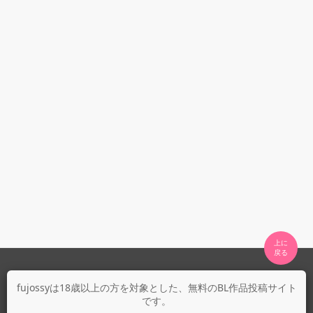
上に

fujossyについて
fujossyは18歳以上の方を対象とした、無料のBL作品投稿サイト
です。