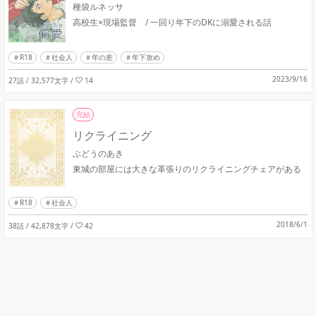
種袋ルネッサ
高校生×現場監督 / 一回り年下のDKに溺愛される話
R18
社会人
年の差
年下攻め
2023/9/16
27話 / 32,577文字
/
14
完結
リクライニング
ぶどうのあき
東城の部屋には大きな革張りのリクライニングチェアがある
R18
社会人
2018/6/1
38話 / 42,878文字
/
42