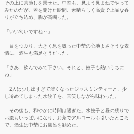
その上に茶漉しを乗せた。中埜も、見よう見まねでやって
みたのだが、蓋を開けた瞬間、素晴らしく高貴で上品な香
りが立ち込め、胸が高鳴った。

「いい匂いですね～」

　目をつぶり、大きく息を吸った中埜の心地よさそうな表
情に、酒生も満足そうだった。

「さあ、飲んでみて下さい。それと、餃子も熱いうちに
ね」

　2人は少し出すぎて濃くなったジャスミンティーと、少
し冷めてしまった水餃子を、苦笑しながら味わった。

　その後も、和やかに時間は過ぎた。水餃子と昼の残りで
お腹もいっぱいになり、お茶でアルコールも引いたところ
で、酒生は中埜にお風呂を勧めた。
