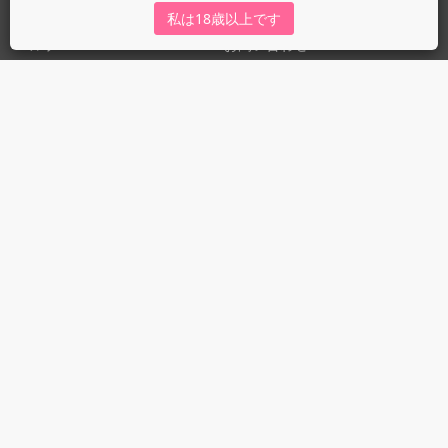
運営会社
fujossy運営ブログ
私は18歳以上です
ヘルプ
お問い合わせ
ガイドライン
ガイドライン（投稿者）
ガイドライン（出版社）
初めての方に／安心安全への取り組み
fujossyをより楽しむために
利用規約とプライバシー
利用規約
プライバシーポリシー