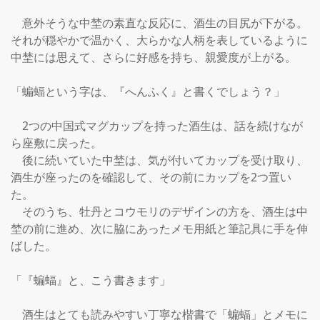
　意外そうな中埜の素直な反応に、酒生の目尻が下がる。
それが穏やかで温かく、大らかな人柄を表しているように
中埜には思えて、さらに好感を持ち、親愛度が上がる。

「蝙蝠という字は、『へんふく』と書くでしょう？」

　2つの中国式マグカップを持った酒生は、話を続けなが
ら座敷に戻った。

　後に続いていた中埜は、気が付いてカップを受け取り、
酒生が座ったのを確認して、その前にカップを2つ置い
た。

　そのうち、牡丹とコウモリのデザインの方を、酒生は中
埜の前に進め、次に脇にあったメモ用紙と筆記具に手を伸
ばした。

「『蝙蝠』と、こう書きます」

　酒生はとても読みやすい丁寧な楷書で「蝙蝠」とメモに