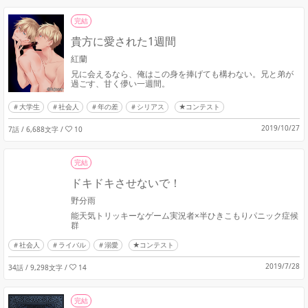
完結
貴方に愛された1週間
紅蘭
兄に会えるなら、俺はこの身を捧げても構わない。兄と弟が
過ごす、甘く儚い一週間。
大学生
社会人
年の差
シリアス
★コンテスト
2019/10/27
7話 / 6,688文字
/
10
完結
ドキドキさせないで！
野分雨
能天気トリッキーなゲーム実況者×半ひきこもりパニック症候
群
社会人
ライバル
溺愛
★コンテスト
2019/7/28
34話 / 9,298文字
/
14
完結