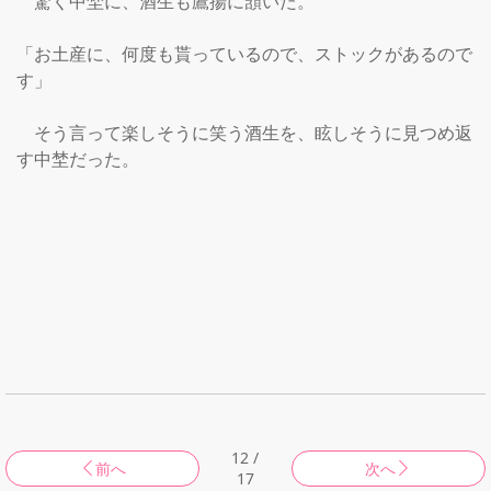
　驚く中埜に、酒生も鷹揚に頷いた。

「お土産に、何度も貰っているので、ストックがあるので
す」

　そう言って楽しそうに笑う酒生を、眩しそうに見つめ返
す中埜だった。

12 /
前へ
次へ
17