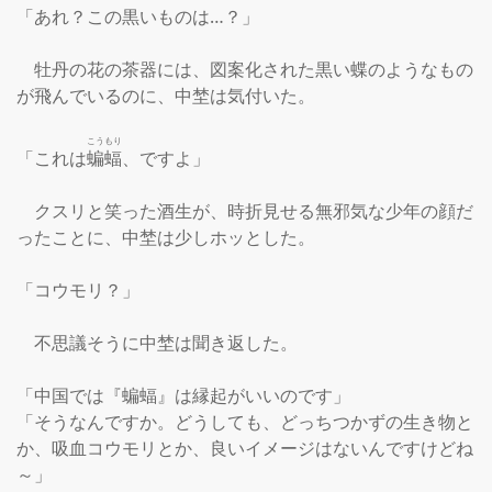
「あれ？この黒いものは…？」

　牡丹の花の茶器には、図案化された黒い蝶のようなもの
が飛んでいるのに、中埜は気付いた。

こうもり
「これは
蝙蝠
、ですよ」

　クスリと笑った酒生が、時折見せる無邪気な少年の顔だ
ったことに、中埜は少しホッとした。

「コウモリ？」

　不思議そうに中埜は聞き返した。

「中国では『蝙蝠』は縁起がいいのです」

「そうなんですか。どうしても、どっちつかずの生き物と
か、吸血コウモリとか、良いイメージはないんですけどね
～」
