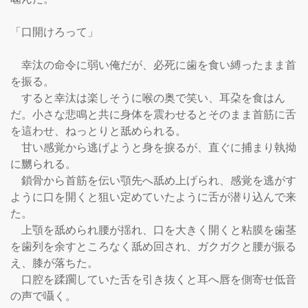
「口開けろって」

　幸汰の命令に弱い俺だが、必死に歯を食い縛ったまま首
を振る。

　すると幸汰は楽しそうに喉の奥で笑い、耳朶を食はん
だ。小さな悲鳴と共に身体を震わせるとそのまま首筋に舌
を這わせ、ねっとりと舐められる。

　甘い感覚から逃げようと身を捩るが、直ぐに捕まり執拗
に嬲られる。

　鎖骨から首筋を伝い顎先へ舐め上げられ、感覚を逃がす
ように口を開くと狙い定めていたように舌が潜り込んで来
た。

　上顎を舐められ腰が揺れ、口を大きく開くと粘膜を歯茎
を歯列を余すところなく舐め回され、ガクガクと腰が振る
え、膝が落ちた。

　口腔を蹂躙していた舌を引き抜くと耳へ唇を側寄せ低音
の声で囁く。
