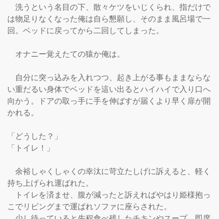
　洗うという名目の下、散々ケツをいじくられ、指だけで
は物足りなくなった俺は自ら懇願し、そのまま風呂場で一
回。ベッドに戻ってから二回してしまった。

　オナニー覚えたての猿か俺は。

　自分に突っ込みを入れつつ、起き上がる事もままならな
い重だるい身体でベッドを這い出るとハイハイで入り口へ
向かう。ドアの取っ手に手を伸ばすが届くより早く扉が開
かれる。

「どうした？」

「トイレ！」

　余裕しゃくしゃくの幸汰に苛立たしげに訴えると、軽く
持ち上げられ運ばれた。

　トイレを済ませ、腹が減ったと訴えればやはり姫様抱っ
こでリビングまで運ばれソファに座らされた。

　少し待っていると先程食べ残したチキンやスープ。即席