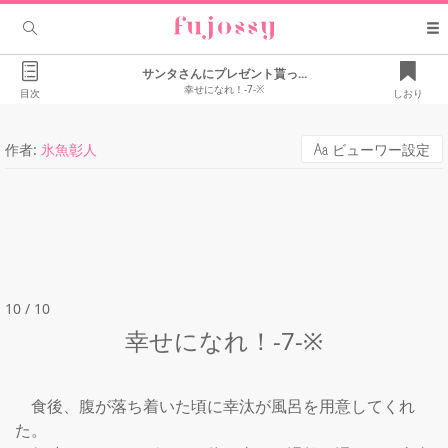
サンタさんにプレゼント貰っ...
幸せになれ！-7-※
目次
しおり
作者:
氷魚彰人
ビューワー設定
10 / 10
幸せになれ！-7-※
　食後、腹が落ち着いた頃に幸汰が風呂を用意してくれ
た。
