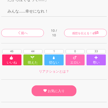
　みんな……幸せになれ！
10 /
前へ
感想を伝える！
10
46
44
1
0
33
いいね
萌えた
切ない
エロい
尊い
リアクションとは？
お気に入り