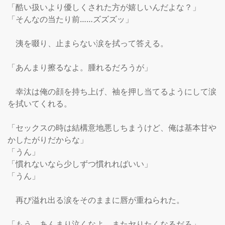
「酷い扱いより優しくされた方が嬉しいんだよな？」

「そんなの当たり前……ズズズッ」

　洟を啜り、止まらない涙を拭って答える。

「あんまり擦るなよ。腫れるだろうが」

　幸汰は俺の顔を持ち上げ、袖を押し当てるようにして涙
を拭いてくれる。

「セックスの時は結構意地悪しちまうけど、俺は基本甘や
かしたがりだからな」

「うん」

「慣れないなら少しずつ慣れればいい」

「うん」

　再び溢れ出る涙をそのままに唇が重ねられた。

「もう、あんまり泣くなよ。またヤりたくなるだろ」
