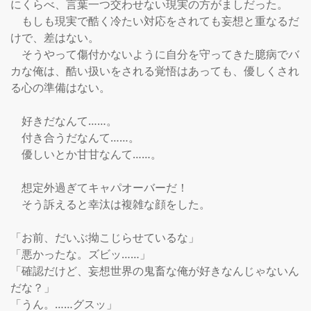
にくらべ、言葉一つ交わせない現実の方がましだった。

　もしも現実で酷く冷たい対応をされても妄想と重なるだ
けで、差はない。

　そうやって傷付かないように自分を守ってきた臆病でバ
カな俺は、酷い扱いをされる覚悟はあっても、優しくされ
る心の準備はない。

　好きだなんて……。

　付き合うだなんて……。

　優しいとか甘甘なんて……。

　想定外過ぎてキャパオーバーだ！

　そう訴えると幸汰は複雑な顔をした。

「お前、だいぶ拗こじらせているな」

「悪かったな。ズビッ……」

「確認だけど、妄想世界の鬼畜な俺が好きなんじゃないん
だな？」

「うん。……グスッ」
