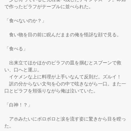
で作ったピラフがテーブルに並べられた。

「食べないのか？」

　食い物を目の前に睨んだままの俺を怪訝な顔で見る。

「食べる」

　出来立てほかほかのピラフの皿を掴むとスプーンで救
い、口へと運ぶ。

　イケメンな上に料理が上手いなんて反則だ。ズルイ！

　訳の分からない文句を心の中で呟きながら一口。また一
口とピラフを頬張りながら俺は泣いていた。

「白神！？」

　アホみたいにボロボロと涙を流す姿に驚きから目を瞠っ
た。
