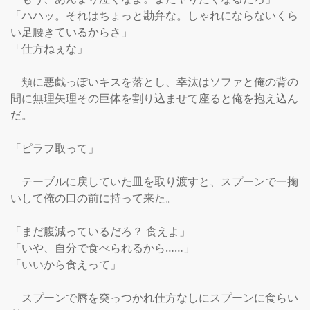
「ハハッ。それはちょっと勘弁な。しゃれにならないくら
い足腰きているからさ」

「仕方ねぇな」

　頬に悪戯っぽいキスを落とし、幸汰はソファと俺の背の
間に無理矢理その巨体を割り込ませて座ると俺を抱え込ん
だ。

「ピラフ取って」

　テーブルに戻していた皿を取り渡すと、スプーンで一掬
いして俺の口の前に持って来た。

「まだ腹減っているだろ？ 食えよ」

「いや、自分で食べられるから……」

「いいから食えって」

　スプーンで唇を突っつかれ仕方なしにスプーンに食らい