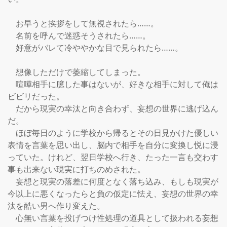
　お早うと挨拶をして無視されたら……。

　名前を呼んで迷惑そうされたら……。

　好意がバレて冷ややかな目で見られたら……。

　想像しただけで萎縮してしまった。

　喧嘩相手に臆した事はないが、好きな相手に対して俺は
ビビリだった。

　だから現実の幸汰と向き合わず、妄想の世界に逃げ込ん
だ。

　ほぼ毎日のように学校から帰るとその日見かけた優しい
表情を言葉を思い出し、脳内で相手を自分に変換し悦に浸
っていた。けれど、翌日学校へ行き、たった一言も交わす
事も出来ない現実に打ちのめされた。

　妄想と現実の落差に何度となく落ち込み、もしも現実が
今以上に悪くなったらと負の仮定に怯え、妄想の世界の幸
汰を酷い男へ作り変えた。

　心無い言葉を投げつけ性処理の道具として扱われる妄想