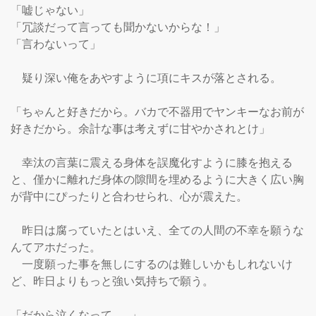
「嘘じゃない」

「冗談だって言っても聞かないからな！」

「言わないって」

　疑り深い俺をあやすように項にキスが落とされる。

「ちゃんと好きだから。バカで不器用でヤンキーなお前が
好きだから。余計な事は考えずに甘やかされとけ」

　幸汰の言葉に震える身体を誤魔化すように膝を抱える
と、僅かに離れだ身体の隙間を埋めるように大きく広い胸
が背中にぴったりと合わせられ、心が震えた。

　昨日は腐っていたとはいえ、全ての人間の不幸を願うな
んてアホだった。

　一度願った事を無しにするのは難しいかもしれないけ
ど、昨日よりもっと強い気持ちで願う。

「だから泣くなって……」
