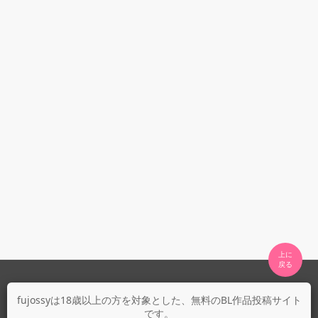
上に

fujossyについて
fujossyは18歳以上の方を対象とした、無料のBL作品投稿サイト
です。