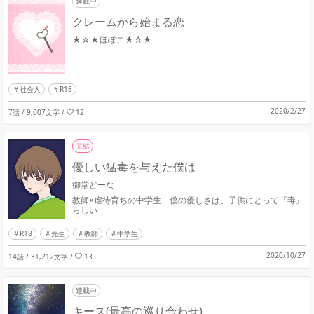
連載中
クレームから始まる恋
★☆★ほぽこ★☆★
社会人
R18
2020/2/27
7話 / 9,007文字
/
12
完結
優しい猛毒を与えた僕は
御堂どーな
教師×虐待育ちの中学生 僕の優しさは、子供にとって『毒』
らしい
R18
先生
教師
中学生
2020/10/27
14話 / 31,212文字
/
13
連載中
キース(最高の巡り合わせ)