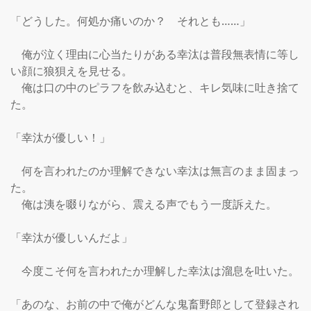
「どうした。何処か痛いのか？　それとも……」

　俺が泣く理由に心当たりがある幸汰は普段無表情に等し
い顔に狼狽えを見せる。

　俺は口の中のピラフを飲み込むと、キレ気味に吐き捨て
た。

「幸汰が優しい！」

　何を言われたのか理解できない幸汰は無言のまま固まっ
た。

　俺は洟を啜りながら、震える声でもう一度訴えた。

「幸汰が優しいんだよ」

　今度こそ何を言われたか理解した幸汰は溜息を吐いた。

「あのな、お前の中で俺がどんな鬼畜野郎として登録され