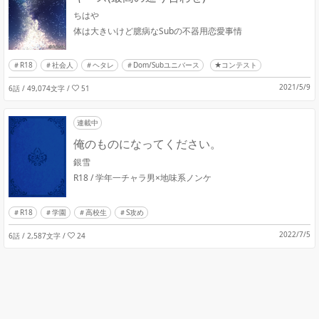
ちはや
体は大きいけど臆病なSubの不器用恋愛事情
R18
社会人
ヘタレ
Dom/Subユニバース
★コンテスト
2021/5/9
6話 / 49,074文字
/
51
連載中
俺のものになってください。
銀雪
R18 / 学年一チャラ男×地味系ノンケ
R18
学園
高校生
S攻め
2022/7/5
6話 / 2,587文字
/
24