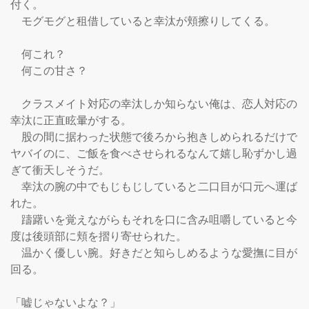
付く。

　モグモグと租借していると幸汰が頬擦りしてくる。

　何これ？

　何この甘さ？

　クラスメイト対応の幸汰しか知らない俺は、恋人対応の
幸汰に正直眩暈がする。

　股の間に据わった状態で後ろから抱きしめられるだけで
ヤバイのに、ご飯を食べさせられるなんて嬉し恥ずかし過
ぎて衝天しそうだ。

　幸汰の腕の中でもじもじしていると二口目が口元へ運ば
れた。

　躊躇いを覚えながらもそれを口に含み咀嚼していると今
度は後頭部に頬を摺り寄せられた。

　温かく優しい腕。好きだと知らしめるような愛撫に目が
回る。

「嘘じゃないよな？」
