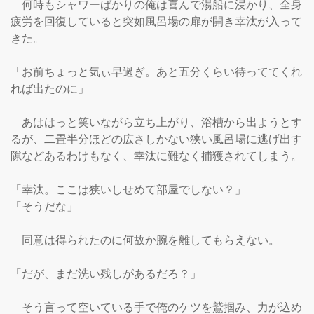
　何時もシャワーばかりの俺は喜んで湯船に浸かり、全身
疲労を回復していると突如風呂場の扉が開き幸汰が入って
きた。

「お前ちょっと気ぃ早過ぎ。あと五分くらい待っててくれ
れば出たのに」

　あははっと笑いながら立ち上がり、浴槽から出ようとす
るが、二畳半分ほどの広さしかない狭い風呂場に逃げ出す
隙などあるわけもなく、幸汰に難なく捕獲されてしまう。

「幸汰。ここは狭いしせめて部屋でしない？」

「そうだな」

　同意は得られたのに何故か腕を離してもらえない。

「だが、まだ洗い残しがあるだろ？」

　そう言って空いている手で俺のケツを鷲掴み、力が込め