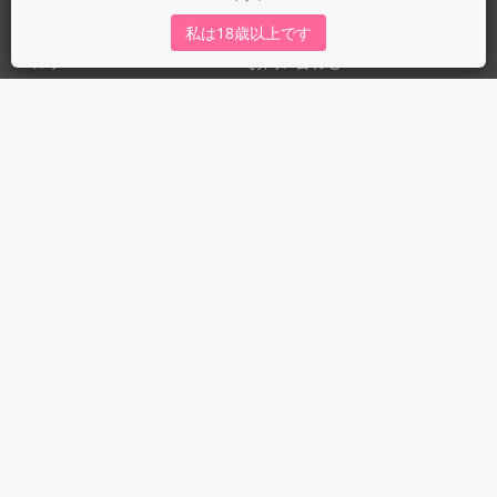
運営会社
fujossy運営ブログ
私は18歳以上です
ヘルプ
お問い合わせ
ガイドライン
ガイドライン（投稿者）
ガイドライン（出版社）
初めての方に／安心安全への取り組み
fujossyをより楽しむために
利用規約とプライバシー
利用規約
プライバシーポリシー