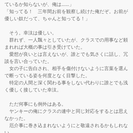
ているか知らないが、俺は……」

「知ってる！　三年間お前を観察し続けた俺だぞ。お前が
優しい奴だって、ちゃんと知ってる！」

　そう。幸汰は優しい。

　群れず、一人飄々としていたが、クラスでの用事など頼
まれれば大概の事は引き受けていた。

　愛想が良いとは言えないが、誰とでも気さくに話し、冗
談を言い合っていた。

　女の子に告白され、相手を傷付けないように言葉を選ん
で断っている姿を何度となく目撃した。

　特定の人間と深く関わる事をしない代わりに誰とでも浅
く優しく接していた幸汰。

　ただ何事にも例外はある。

　ヤンキーの俺にクラスの連中と同じ対応をするとは思え
なかった。

　厄介事に巻き込まれないようにと敬遠されるかもしれな
い。
