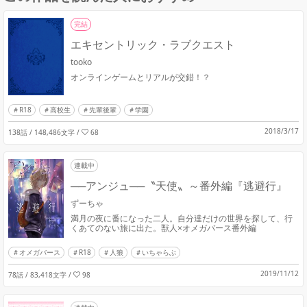
完結
エキセントリック・ラブクエスト
tooko
オンラインゲームとリアルが交錯！？
R18
高校生
先輩後輩
学園
2018/3/17
138話 / 148,486文字
/
68
連載中
──アンジュ──〝天使〟～番外編『逃避行』
ずーちゃ
満月の夜に番になった二人。自分達だけの世界を探して、行
くあてのない旅に出た。獣人×オメガバース番外編
オメガバース
R18
人狼
いちゃらぶ
2019/11/12
78話 / 83,418文字
/
98